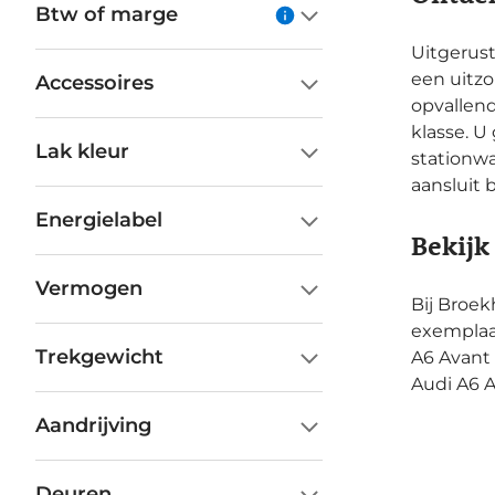
Btw of marge
Uitgerust
een uitzo
Accessoires
opvallend
klasse. 
Lak kleur
stationwa
aansluit 
Energielabel
Bekijk
Vermogen
Bij Broek
exemplaa
Trekgewicht
A6 Avant 
Audi A6 A
Aandrijving
Deuren