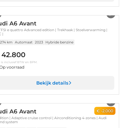
1
/
33
udi A6 Avant
TFSI e quattro Advanced edition | Trekhaak | Stoelverwarming |
 |
.274 km
Automaat
2023
Hybride benzine
 42.800
s is inclusief BTW en BPM.
Op voorraad
Bekijk details
1
/
36
udi A6 Avant
€ -2.000
dition | Adaptive cruise control | Airconditioning 4-zones | Audi
nd system