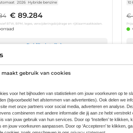
utomaat
2026
Hybride benzine
10
€ 89.284
284
€ 
clusief BTW, BPM, leges, verwijderingsbijdrage en rijklaarmaakkosten.
Prij
orraad
Bekijk details
1
/
35
 maakt gebruik van cookies
A6 Avant
A
 quattro S line | Panoramadak | Massage | HUD |
2.0
latie | Memory |
Luc
kies voor het bijhouden van statistieken om jouw voorkeuren op te s
m
Automaat
2025
Hybride benzine
11
en (bijvoorbeeld het afstemmen van advertenties). Ook delen we inf
.800
€
site met onze partners voor social media, adverteren en analyse. De
ens combineren met andere informatie die jij aan ze hebt verstrekt 
clusief BTW en BPM.
Prij
s van jouw gebruik van hun services. Door op ‘Instellen’ te klikken, 
orraad
 en jouw voorkeuren aanpassen. Door op ‘Accepteren’ te klikken, ga
lle cookies zoals omschreven in ons
privacy statement
.