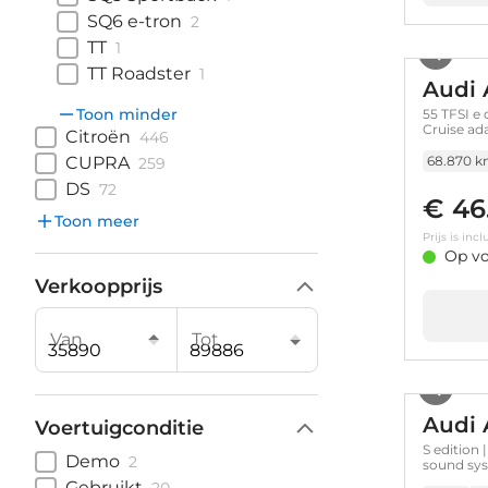
SQ6 e-tron
2
TT
1
TT Roadster
1
Audi 
Toon minder
55 TFSI e 
Cruise ada
Citroën
446
Memory | 
| Cruise 
CUPRA
68.870 
259
DS
72
€ 46
Toon meer
Prijs is in
Op vo
Verkoopprijs
Van
Tot
Audi 
Voertuigconditie
S edition 
Demo
2
sound sy
Gebruikt