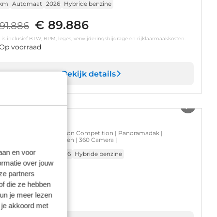
 km
Automaat
2026
Hybride benzine
€ 89.886
91.886
s is inclusief BTW, BPM, leges, verwijderingsbijdrage en rijklaarmaakkosten.
Op voorraad
Bekijk details
1
/
37
udi A6 Avant
 e-hybrid quattro S edition Competition | Panoramadak |
htvering | Bang & Olufsen | 360 Camera |
laan en voor
.500 km
Automaat
2026
Hybride benzine
ormatie over jouw
 82.800
ze partners
of die ze hebben
s is inclusief BTW en BPM.
kun je meer lezen
Op voorraad
 je akkoord met