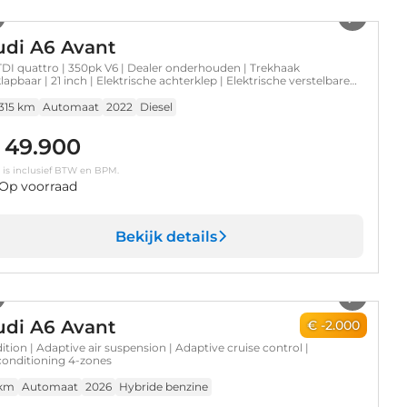
udi A6 Avant
TDI quattro | 350pk V6 | Dealer onderhouden | Trekhaak
klapbaar | 21 inch | Elektrische achterklep | Elektrische verstelbare
rstoelen | Luchtvering en automatische niveauregeling
.315 km
Automaat
2022
Diesel
 49.900
s is inclusief BTW en BPM.
Op voorraad
Bekijk details
1
/
15
udi A6 Avant
€ -2.000
dition | Adaptive air suspension | Adaptive cruise control |
conditioning 4-zones
 km
Automaat
2026
Hybride benzine