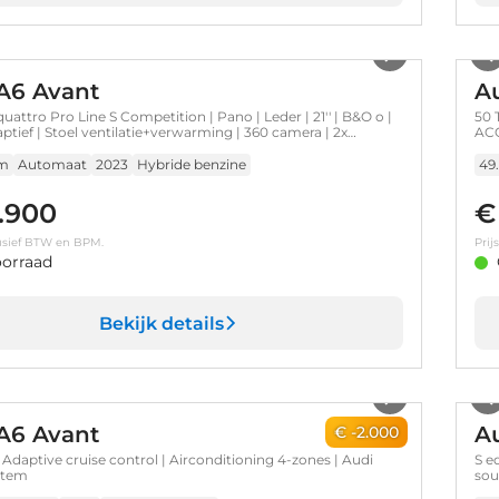
1
/
47
A6 Avant
A
quattro Pro Line S Competition | Pano | Leder | 21'' | B&O o |
50 
ptief | Stoel ventilatie+verwarming | 360 camera | 2x
ACC
Matrix LED | Dodehoek detectie | Audio installatie premium
control adaptief met Stop&Go | Dodehoek detectie
km
Automaat
2023
Hybride benzine
49
.900
€
clusief BTW en BPM.
Prij
orraad
Bekijk details
1
/
34
A6 Avant
A
€ -2.000
| Adaptive cruise control | Airconditioning 4-zones | Audi
S e
stem
sou