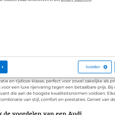
Bekijk details
1
2
3
 ons brede aanbod A6 Avant occasions
Instellen
krachtige motoren en precieze wegligging levert de A6 A
e en slimme opbergoplossingen praktische bruikbaarhei
atie en tijdloze klasse, perfect voor zowel zakelijke als
 voor een luxe rijervaring tegen een betaalbare prijs. B
vant die aan de hoogste kwaliteitsnormen voldoen. Elke
combinatie van stijl, comfort en prestaties. Geniet van 
 de voordelen van een Audi