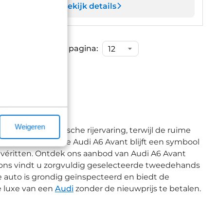
Bekijk details
Items per pagina:
Weigeren
vant een dynamische rijervaring, terwijl de ruime
d garanderen. De Audi A6 Avant blijft een symbool
 privéritten. Ontdek ons aanbod van Audi A6 Avant
ij ons vindt u zorgvuldig geselecteerde tweedehands
 auto is grondig geïnspecteerd en biedt de
de luxe van een
Audi
zonder de nieuwprijs te betalen.