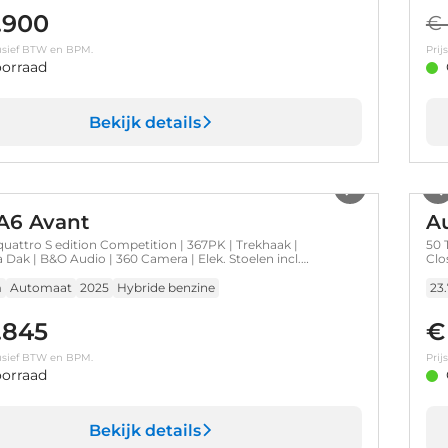
.900
€ 
clusief BTW en BPM.
Prij
orraad
Bekijk details
1
/
32
A6 Avant
A
quattro S edition Competition | 367PK | Trekhaak |
50 
Dak | B&O Audio | 360 Camera | Elek. Stoelen incl.
Clo
n
en 
m
Automaat
2025
Hybride benzine
23
.845
€
clusief BTW en BPM.
Prij
orraad
Bekijk details