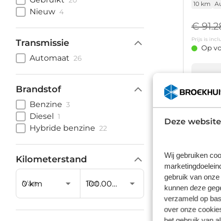
20
10 km
A
Nieuw
4
€ 91.
Prijs is in
Transmissie
Op vo
Automaat
26
Brandstof
Benzine
3
Diesel
1
Deze website
Audi 
Hybride benzine
22
55 TFSI e
Stoelventi
Wij gebruiken coo
27.108 k
Kilometerstand
marketingdoeleind
€ 58
gebruik van onze 
Van
Tot
kunnen deze gegev
Prijs is in
verzameld op basi
Op vo
over onze cookies
het gebruik van a