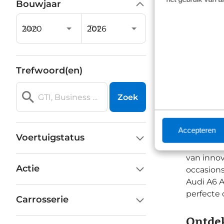
Bouwjaar
Van
Tot
Trefwoord(en)
Zoek
Ontdek
Accepteren
Met zijn 
Voertuigstatus
laadruimt
van innov
Actie
occasions
Audi A6 A
perfecte 
Carrosserie
Ontdek