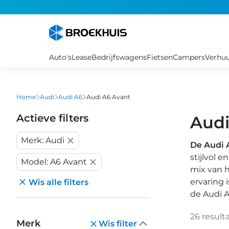
Overslaan
en
naar
de
inhoud
Auto's
Lease
Bedrijfswagens
Fietsen
Campers
Verhu
gaan
Home
Audi
Audi A6
Audi A6 Avant
Actieve filters
Audi
Merk: Audi
De Audi 
stijlvol 
Model: A6 Avant
mix van h
ervaring 
Wis alle filters
de Audi A
26
result
Merk
Wis filter