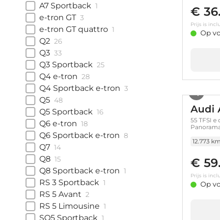
A7 Sportback
1
€ 36
e-tron GT
3
Prijs is in
e-tron GT quattro
1
Op vo
Q2
26
Q3
33
Q3 Sportback
25
Q4 e-tron
28
Q4 Sportback e-tron
3
Q5
48
Audi 
Q5 Sportback
16
55 TFSI e 
Q6 e-tron
18
Panorama 
geheuge
Q6 Sportback e-tron
8
12.773 k
Q7
14
Q8
15
€ 59
Q8 Sportback e-tron
1
Prijs is in
RS 3 Sportback
1
Op vo
RS 5 Avant
2
RS 5 Limousine
1
SQ5 Sportback
1