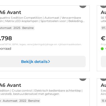
A6 Avant
A
 quattro S edition Competition | Automaat | Verwarmbare
S6 
en | Matrix LED-koplampen | Sportstoelen voor | Bekleding
uit
 "Sequenz" | Achteruitrijcamera
voo
utomaat
2025
Benzine
97
.798
€
clusief BTW, BPM, leges, verwijderingsbijdrage en rijklaarmaakkosten.
Prij
orraad
Bekijk details
1
/
39
A6 Avant
A
edition | Cruise control | Elektrisch bedienbare achterklep |
S e
h verstelb. bestuurdersstoel met geheugen
Air
m
Automaat
2022
Benzine
15