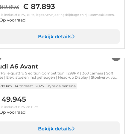
€ 87.893
89.893
s is inclusief BTW, BPM, leges, verwijderingsbijdrage en rijklaarmaakkosten.
Op voorraad
Bekijk details
1
/
35
udi A6 Avant
TFSI e quattro S edition Competition | 299PK | 360 camera | Soft
se | Elek. stoelen incl geheugen | Head-up Display | Stoelverw. voor
achter |
.719 km
Automaat
2025
Hybride benzine
 49.945
s is inclusief BTW en BPM.
Op voorraad
Bekijk details