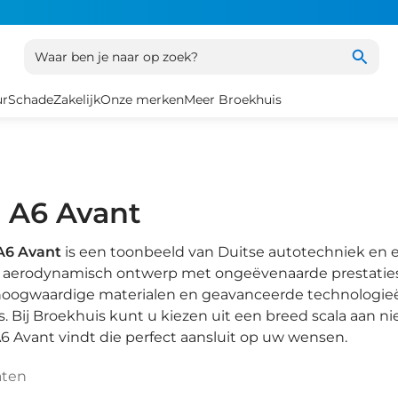
Waar ben je naar op zoek?
ur
Schade
Zakelijk
Onze merken
Meer Broekhuis
 A6 Avant
A6 Avant
is een toonbeeld van Duitse autotechniek en 
en aerodynamisch ontwerp met ongeëvenaarde prestaties 
oogwaardige materialen en geavanceerde technologieën,
is. Bij Broekhuis kunt u kiezen uit een breed scala aan
6 Avant vindt die perfect aansluit op uw wensen.
aten
1
/
12