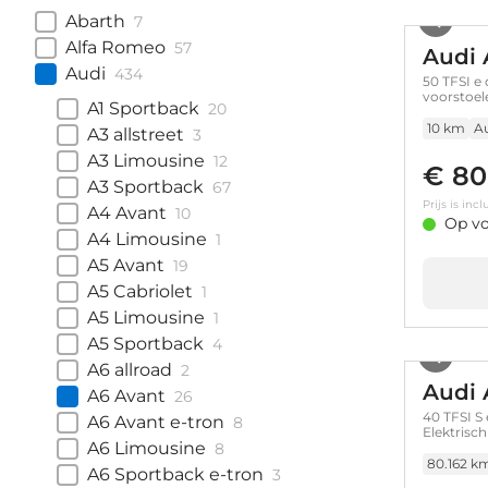
Abarth
7
Alfa Romeo
57
Audi 
Audi
434
50 TFSI e
voorstoel
A1 Sportback
20
Leder/stof
10 km
A
A3 allstreet
3
A3 Limousine
12
€ 80
A3 Sportback
67
Prijs is in
A4 Avant
10
Op vo
A4 Limousine
1
A5 Avant
19
A5 Cabriolet
1
A5 Limousine
1
A5 Sportback
4
A6 allroad
2
Audi 
A6 Avant
26
40 TFSI S 
A6 Avant e-tron
8
Elektrisc
A6 Limousine
8
80.162 k
A6 Sportback e-tron
3