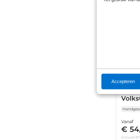
Accepteren
Volk
Handges
Vanaf
€ 54,
Inclusief B