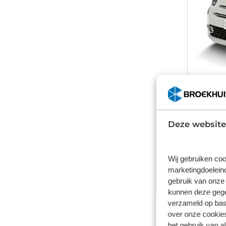
Fiat 
Handges
Deze website
Vanaf
€ 50,
Inclusief B
Wij gebruiken coo
marketingdoeleind
gebruik van onze 
kunnen deze gegev
verzameld op basi
over onze cookies
het gebruik van a