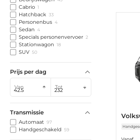
Cabrio
1
Hatchback
33
Personenbus
4
Sedan
4
Specials personenvervoer
2
Stationwagon
18
SUV
50
Prijs per dag
Van
Tot
Transmissie
Volk
Automaat
97
Handges
Handgeschakeld
59
Vanaf