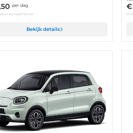
,50
€
per dag
TW en inclusief 150 km
Incl
Bekijk details