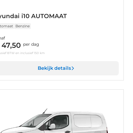
yundai i10 AUTOMAAT
tomaat
Benzine
naf
 47,50
per dag
usief BTW en inclusief 150 km
Bekijk details