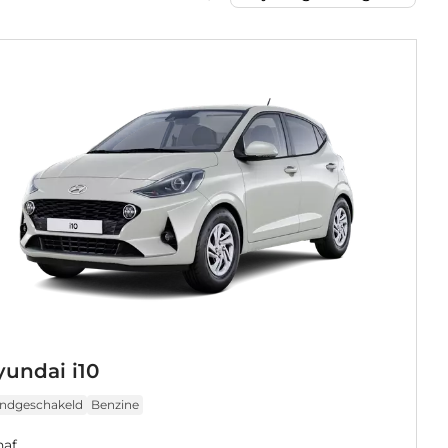
undai i10
ndgeschakeld
Benzine
naf