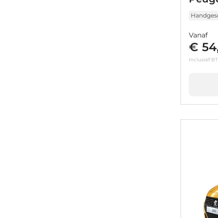
Handges
Vanaf
€ 54,
Inclusief B