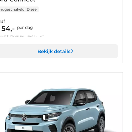
ndgeschakeld
Diesel
naf
 54,-
per dag
usief BTW en inclusief 150 km
Bekijk details