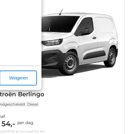
Weigeren
troën Berlingo
ndgeschakeld
Diesel
naf
 54,-
per dag
usief BTW en inclusief 150 km