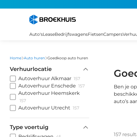
Overslaan
en
naar
de
inhoud
Auto's
Lease
Bedrijfswagens
Fietsen
Campers
Verhu
gaan
Home
Auto huren
Goedkoop auto huren
Verhuurlocatie
Goe
Autoverhuur Alkmaar
157
Autoverhuur Enschede
157
Ben je op
Autoverhuur Heemskerk
beschikke
157
auto’s aa
Autoverhuur Utrecht
157
Type voertuig
157
resul
Bedrijfswagen
45