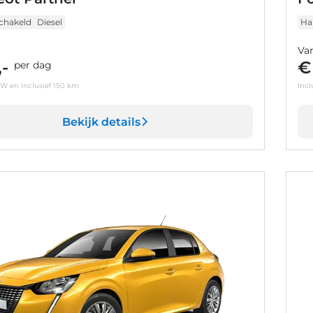
chakeld
Diesel
Ha
Va
-
€
per dag
TW en inclusief 150 km
Incl
Bekijk details