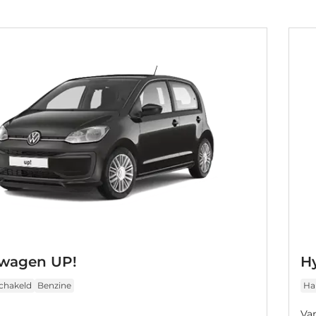
swagen UP!
Hy
chakeld
Benzine
Ha
Va