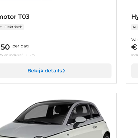
otor T03
H
t
Elektrisch
Au
Va
,50
€
per dag
TW en inclusief 150 km
Incl
Bekijk details