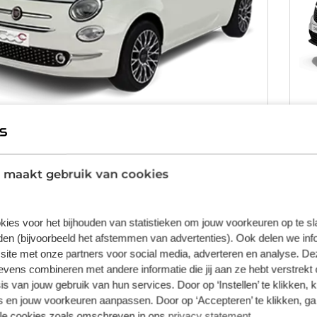
500 Cabrio
O
chakeld
Benzine
Ha
 maakt gebruik van cookies
Va
-
€
per dag
TW en inclusief 150 km
Incl
kies voor het bijhouden van statistieken om jouw voorkeuren op te s
en (bijvoorbeeld het afstemmen van advertenties). Ook delen we inf
site met onze partners voor social media, adverteren en analyse. De
Bekijk details
ens combineren met andere informatie die jij aan ze hebt verstrekt 
s van jouw gebruik van hun services. Door op ‘Instellen’ te klikken, 
 en jouw voorkeuren aanpassen. Door op ‘Accepteren’ te klikken, ga
lle cookies zoals omschreven in ons
privacy statement
.