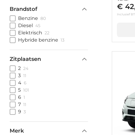
€ 42
Brandstof
Inclusief B
Benzine
80
Diesel
45
Elektrisch
22
Hybride benzine
13
Zitplaatsen
2
24
3
11
4
6
5
101
6
1
7
11
9
3
Merk