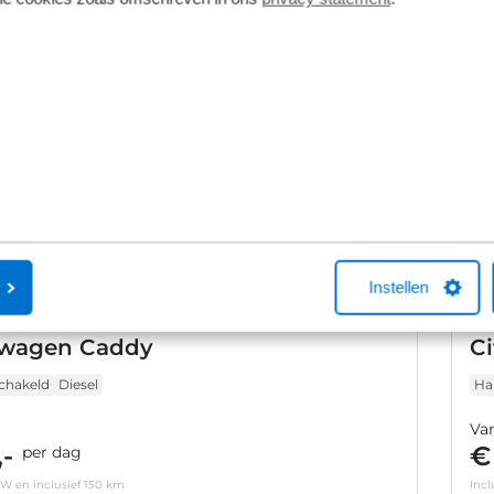
Instellen
swagen Caddy
Ci
chakeld
Diesel
Ha
Va
-
€
per dag
TW en inclusief 150 km
Incl