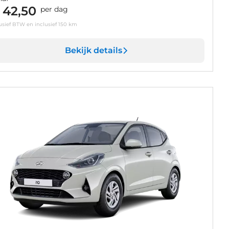
 42,50
per dag
usief BTW en inclusief 150 km
Bekijk details