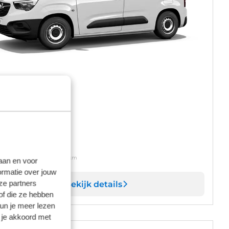
pel Combo
ndgeschakeld
Diesel
naf
 54,-
per dag
usief BTW en inclusief 150 km
laan en voor
ormatie over jouw
ze partners
Bekijk details
of die ze hebben
kun je meer lezen
 je akkoord met