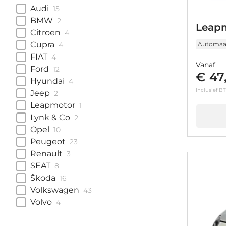
Audi
15
BMW
2
Leapm
Citroen
4
Cupra
Automaa
4
FIAT
4
Vanaf
Ford
12
€ 47
Hyundai
4
Inclusief B
Jeep
2
Leapmotor
1
Lynk & Co
2
Opel
10
Peugeot
23
Renault
3
SEAT
8
Škoda
16
Volkswagen
43
Volvo
4