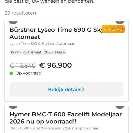
die past bij uw wensen en behoeften.
29
resultaten
1
/
34
Bürstner Lyseo Time 690 G SkyLine
€ -16.740
Automaat
Lyseo Time 690 G SkyLine Automaat
15 km
Automaat
2026
Diesel
€ 96.900
€ 113.640
Op voorraad
Bekijk details
1
/
56
Hymer BMC-T 600 Facelift Modeljaar
2026 nu op voorraad!!
BMC-T 600 Facelift Modeljaar 2026 nu op voorraad!!