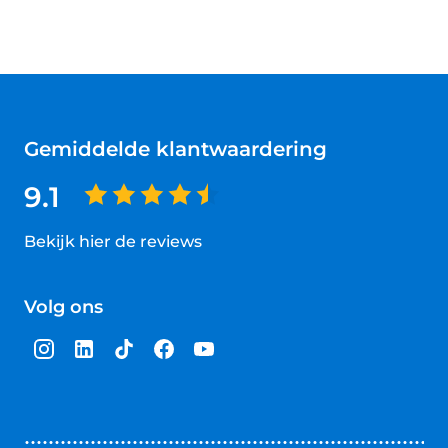
Gemiddelde klantwaardering
9.1
Bekijk hier de reviews
4.5
van
Volg ons
5
sterren