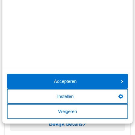
€ 201.595
Op voorraad
Bekijk details
1
/
12
Bürstner B66 TD 690 Automaat de
allerlaatste voor Nederland!!
B66 TD 690 Automaat de allerlaatste voor Nederland!!
Actiemodel 2x in bestelling Verwacht
Accepteren
15 km
Automaat
2026
Diesel
Instellen
€ 98.866
Op voorraad
Weigeren
Bekijk details
1
/
55