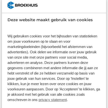
1
/
75
Bürstner Papillon PC 6.0 140pk
Deze website maakt gebruik van cookies
Automaat
Papillon PC 6.0 140pk Automaat Direct uit voorraad
Wij gebruiken cookies voor het bijhouden van statistieken
15 km
Automaat
2026
Diesel
om jouw voorkeuren op te slaan en voor
marketingdoeleinden (bijvoorbeeld het afstemmen van
€ 74.055
advertenties). Ook delen we informatie over jouw gebruik
Op voorraad
van onze site met onze partners voor social media,
adverteren en analyse. Deze partners kunnen deze
Bekijk details
gegevens combineren met andere informatie die jij aan ze
hebt verstrekt of die ze hebben verzameld op basis van
1
/
59
jouw gebruik van hun services. Door op ‘Instellen’ te
klikken, kun je meer lezen over onze cookies en jouw
Hymer BMC-I 600 Facelift MY 2026
voorkeuren aanpassen. Door op ‘Accepteren’ te klikken, ga
uit voorraad
je akkoord met het gebruik van alle cookies zoals
BMC-I 600 Facelift MY 2026 uit voorraad
omschreven in ons
privacy statement
.
15 km
Automaat
2026
Diesel