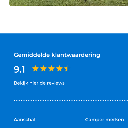
Gemiddelde klantwaardering
9.1
Bekijk hier de reviews
4.5
van
5
sterren
Aanschaf
Camper merken