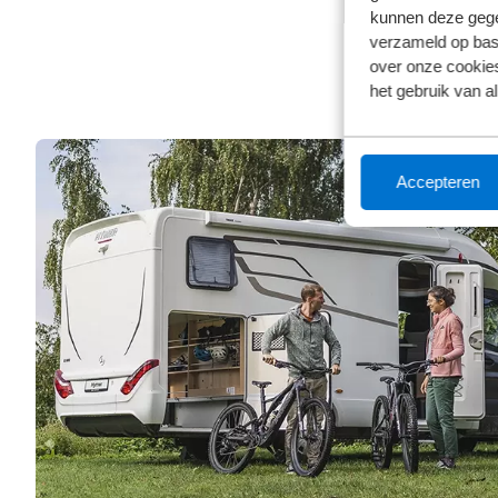
kunnen deze gegev
verzameld op basi
over onze cookies
het gebruik van a
Accepteren