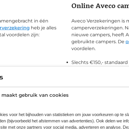
Online Aveco ca
 samengebracht in één
Aveco Verzekeringen is ma
verzekering
heb je alles
camperverzekeringen. N
l voordelen zijn:
nieuwe campers, heeft A
gebruikte campers. De
o
voordelen.
Slechts €150,- standaard 
Campers
Unieke verzekeringen v
Vervangende camper bij
Woon/werkverkeer stan
 maakt gebruik van cookies
Eigen wereldwijde Alarm
Aantrekkelijke premie
Advies door persoonlijk 
kies voor het bijhouden van statistieken om jouw voorkeuren op te s
Extra klantvoordeel met
en (bijvoorbeeld het afstemmen van advertenties). Ook delen we inf
Speciale merkverzekeri
site met onze partners voor social media, adverteren en analyse. De