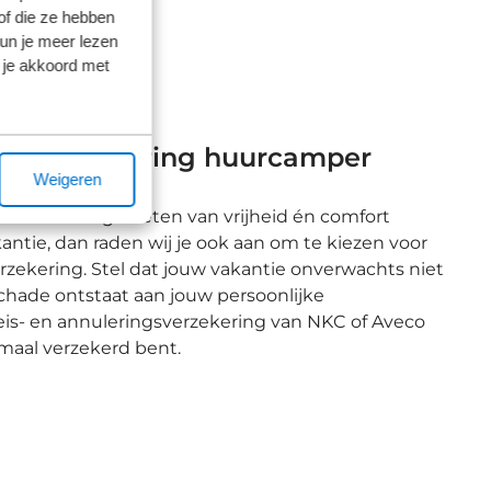
of die ze hebben
kun je meer lezen
 je akkoord met
ingsverzekering huurcamper
Weigeren
 uiteraard genieten van vrijheid én comfort
kantie, dan raden wij je ook aan om te kiezen voor
rzekering. Stel dat jouw vakantie onverwachts niet
 schade ontstaat aan jouw persoonlijke
s- en annuleringsverzekering van NKC of Aveco
imaal verzekerd bent.