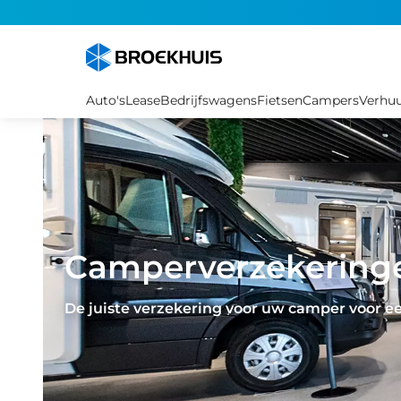
Overslaan
en
naar
de
inhoud
Auto's
Lease
Bedrijfswagens
Fietsen
Campers
Verhu
gaan
Camperverzekering
De juiste verzekering voor uw camper voor ee