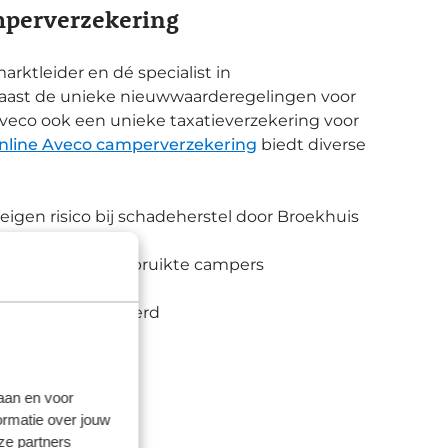
mperverzekering
rktleider en dé specialist in
aast de unieke nieuwwaarderegelingen voor
veco ook een unieke taxatieverzekering voor
nline Aveco camperverzekering
biedt diverse
eigen risico bij schadeherstel door Broekhuis
oor nieuwe en gebruikte campers
 schade en pech
daard meeverzekerd
 Centrale
adviseur
laan en voor
 MijnAveco Pas
ormatie over jouw
ngen
ze partners