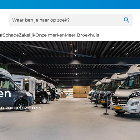
Waar ben je naar op zoek?
ur
Schade
Zakelijk
Onze merken
Meer Broekhuis
en
n zorgeloze reis