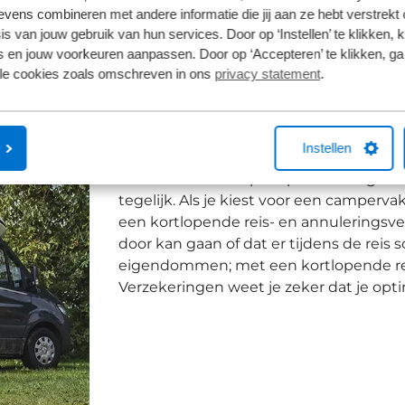
ens combineren met andere informatie die jij aan ze hebt verstrekt 
Verzekering aanvragen
s van jouw gebruik van hun services. Door op ‘Instellen’ te klikken, 
 en jouw voorkeuren aanpassen. Door op ‘Accepteren’ te klikken, ga
lle cookies zoals omschreven in ons
privacy statement
.
Kortlopende reisannuler
Instellen
Met een huurcamper op vakantie gaan is
tegelijk. Als je kiest voor een camperva
een kortlopende reis- en annuleringsve
door kan gaan of dat er tijdens de reis
eigendommen; met een kortlopende rei
Verzekeringen weet je zeker dat je opt