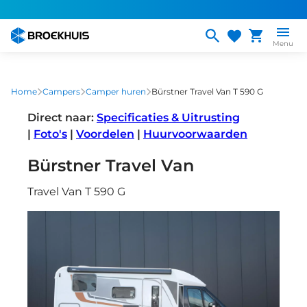
Overslaan
en
naar
Menu
de
inhoud
gaan
Home
Campers
Camper huren
Bürstner Travel Van T 590 G
Direct naar:
Specificaties & Uitrusting
|
Foto's
|
Voordelen
|
Huurvoorwaarden
Bürstner Travel Van
Travel Van T 590 G