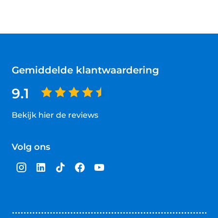
Gemiddelde klantwaardering
9.1
Bekijk hier de reviews
4.5
van
Volg ons
5
sterren