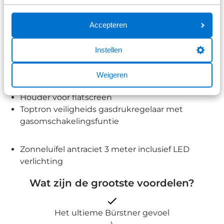
Fiat comfort pakket 2 met 10” scherm
Accepteren
Fiat drive easy pakket
Instellen
Display voor CPU
Pakket travel line harmony
Weigeren
Houder voor flatscreen
Toptron veiligheids gasdrukregelaar met
gasomschakelingsfuntie
Zonneluifel antraciet 3 meter inclusief LED
verlichting
Wat zijn de grootste voordelen?
Het ultieme Bürstner gevoel