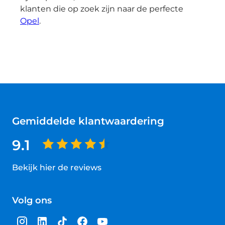
klanten die op zoek zijn naar de perfecte
Opel
.
Gemiddelde klantwaardering
9.1
Bekijk hier de reviews
4.5
van
Volg ons
5
sterren