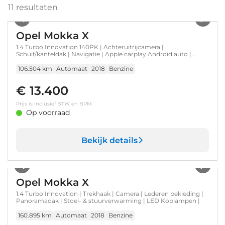
11
resultaten
1
/
30
Opel Mokka X
1.4 Turbo Innovation 140PK | Achteruitrijcamera |
Schuif/kanteldak | Navigatie | Apple carplay Android auto |
Stoel/stuurverwarming | Cruise control | Keyless entry/start |
17"LMV
106.504 km
Automaat
2018
Benzine
€ 13.400
Prijs is inclusief BTW en BPM.
Op voorraad
Bekijk details
1
/
35
Opel Mokka X
1.4 Turbo Innovation | Trekhaak | Camera | Lederen bekleding |
Panoramadak | Stoel- & stuurverwarming | LED Koplampen |
160.895 km
Automaat
2018
Benzine