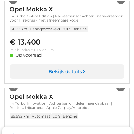
Opel Mokka X
1.4 Turbo Online Edition | Parkeersensor achter | Parkeersensor
voor | Trekhaak met afneembare kogel
51.122 km
Handgeschakeld
2017
Benzine
€ 13.400
Prijs is inclusief BTW en BPM.
Op voorraad
Bekijk details
1
/
37
Opel Mokka X
1.4 Turbo Innovation | Achterbank in delen neerklapbaar |
Achteruitrijcamera | Apple Carplay/Android
Auto|telefoonintegratie premium
89.992 km
Automaat
2019
Benzine
€ 15.900