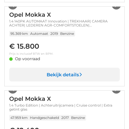
Opel Mokka X
1.4 140PK AUTOMAAT Innovation | TREKHAAR| CAMERA
ACHTER| LEDEREN AGR-COMFORTSTOELEN|
STOELVERWARMING| SCHUIF-/KANTELDAK| KEYLESS
ENTRY&START| NAVIGATIE| CLIMATE CONTROL
95.369 km
Automaat
2019
Benzine
€ 15.800
Prijs is inclusief BTW en BPM.
Op voorraad
Bekijk details
1
/
36
Opel Mokka X
1.4 Turbo Edition | Achteruitrijcamera | Cruise control | Extra
getint glas
47.959 km
Handgeschakeld
2017
Benzine