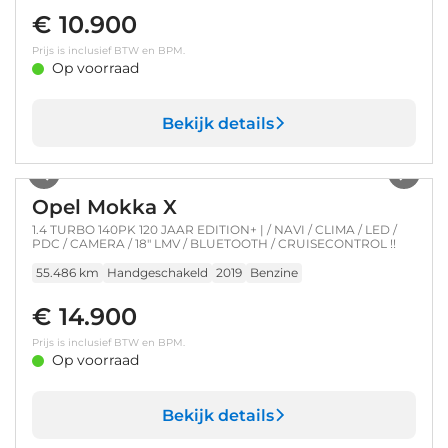
€ 10.900
Prijs is inclusief BTW en BPM.
Op voorraad
Bekijk details
1
/
33
Opel Mokka X
1.4 TURBO 140PK 120 JAAR EDITION+ | / NAVI / CLIMA / LED /
PDC / CAMERA / 18" LMV / BLUETOOTH / CRUISECONTROL !!
55.486 km
Handgeschakeld
2019
Benzine
€ 14.900
Prijs is inclusief BTW en BPM.
Op voorraad
Bekijk details
1
/
45