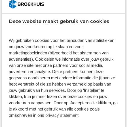
Prijs is inclusief BTW en BPM.
Op voorraad
Deze website maakt gebruik van cookies
Bekijk details
1
/
38
Wij gebruiken cookies voor het bijhouden van statistieken
Opel Mokka X
om jouw voorkeuren op te slaan en voor
marketingdoeleinden (bijvoorbeeld het afstemmen van
1.4 Turbo 4x4 Innovation | Trekhaak | Schuifdak | Leder | Camera
| LED | Stoel+Stuurverwarming |
advertenties). Ook delen we informatie over jouw gebruik
van onze site met onze partners voor social media,
137.910 km
Automaat
2017
Benzine
adverteren en analyse. Deze partners kunnen deze
€ 13.200
gegevens combineren met andere informatie die jij aan ze
hebt verstrekt of die ze hebben verzameld op basis van
Prijs is inclusief BTW en BPM.
jouw gebruik van hun services. Door op ‘Instellen’ te
Op voorraad
klikken, kun je meer lezen over onze cookies en jouw
voorkeuren aanpassen. Door op ‘Accepteren’ te klikken, ga
Bekijk details
je akkoord met het gebruik van alle cookies zoals
omschreven in ons
privacy statement
.
1
/
32