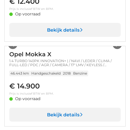
€ 12.400
Prijs is inclusief BTW en BPM.
Op voorraad
Bekijk details
1
/
41
Opel Mokka X
1.4 TURBO 140PK INNOVATION+ | / NAVI / LEDER / CLIMA /
FULL-LED / PDC / AGR / CAMERA / 17" LMV / KEYLESS /
TREKHAAK / SCHUIF-KANTELDAK !!
46.443 km
Handgeschakeld
2018
Benzine
€ 14.900
Prijs is inclusief BTW en BPM.
Op voorraad
Bekijk details
1
/
36