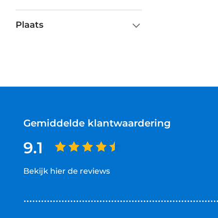
Plaats
Gemiddelde klantwaardering
9.1
Bekijk hier de reviews
4.5
van
5