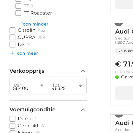
TT
1
TT Roadster
1
Toon minder
Citroën
452
Audi 
CUPRA
259
S edition
| B&O Aud
DS
74
16.385 k
Toon meer
€ 71
Verkoopprijs
Prijs is in
Op vo
Van
Tot
Voertuigconditie
Demo
1
Audi 
Gebruikt
6
S edition 
Nieuw