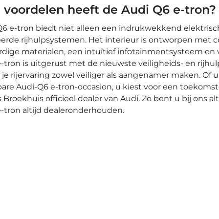
 voordelen heeft de Audi Q6 e-tron
6 e-tron biedt niet alleen een indrukwekkend elektrisch
erde rijhulpsystemen. Het interieur is ontworpen met 
ige materialen, een intuïtief infotainmentsysteem en v
-tron is uitgerust met de nieuwste veiligheids- en rijhu
ie je rijervaring zowel veiliger als aangenamer maken. Of
re Audi-Q6 e-tron-occasion, u kiest voor een toekomstge
is Broekhuis officieel dealer van Audi. Zo bent u bij ons a
-tron altijd dealeronderhouden.