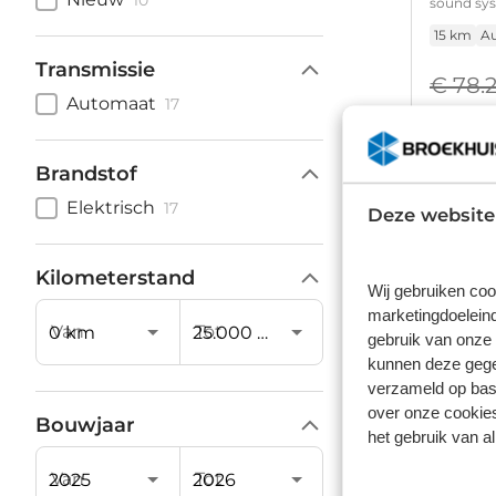
10
sound sy
15 km
A
Transmissie
€ 78.
Automaat
17
Prijs is in
Op vo
Brandstof
Elektrisch
17
Deze website
Kilometerstand
Wij gebruiken coo
Audi 
marketingdoeleind
Van
Tot
S edition
gebruik van onze 
control |
kunnen deze gegev
15 km
A
verzameld op basi
over onze cookies
Bouwjaar
€ 78.
het gebruik van a
Prijs is in
Op vo
Van
Tot