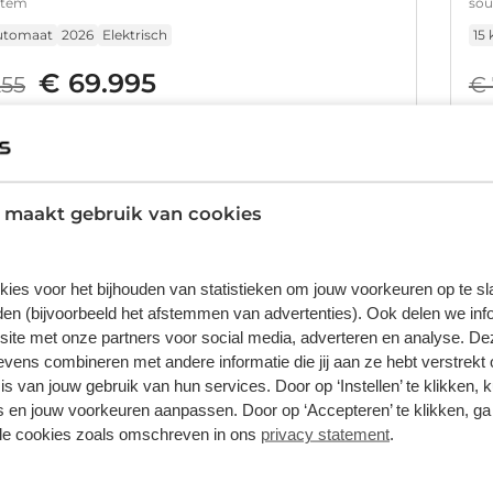
stem
sou
utomaat
2026
Elektrisch
15
€ 69.995
255
€ 
clusief BTW, BPM, leges, verwijderingsbijdrage en rijklaarmaakkosten.
Prij
orraad
Bekijk details
 maakt gebruik van cookies
1
/
33
kies voor het bijhouden van statistieken om jouw voorkeuren op te s
Q6 e-tron
Au
€ -8.260
en (bijvoorbeeld het afstemmen van advertenties). Ook delen we inf
 | Panoramadak | Adaptive air suspension | Adaptive cruise
Adv
site met onze partners voor social media, adverteren en analyse. De
Aud
ens combineren met andere informatie die jij aan ze hebt verstrekt 
utomaat
2026
Elektrisch
10
s van jouw gebruik van hun services. Door op ‘Instellen’ te klikken, 
 en jouw voorkeuren aanpassen. Door op ‘Accepteren’ te klikken, ga
€ 69.995
€
255
lle cookies zoals omschreven in ons
privacy statement
.
clusief BTW, BPM, leges, verwijderingsbijdrage en rijklaarmaakkosten.
Prij
orraad