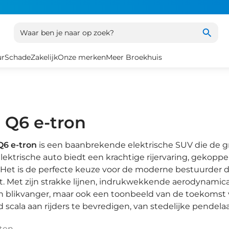
Waar ben je naar op zoek?
ur
Schade
Zakelijk
Onze merken
Meer Broekhuis
 Q6 e-tron
Q6 e-tron
is een baanbrekende elektrische SUV die de g
elektrische auto biedt een krachtige rijervaring, gekopp
Het is de perfecte keuze voor de moderne bestuurder di
. Met zijn strakke lijnen, indrukwekkende aerodynamica 
en blikvanger, maar ook een toonbeeld van de toekomst
 scala aan rijders te bevredigen, van stedelijke pendela
ten