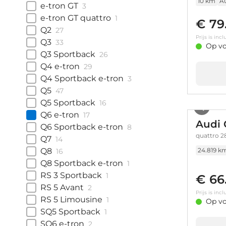
10 km
A
e-tron GT
3
e-tron GT quattro
1
€ 79
Q2
27
Prijs is in
Q3
33
Op vo
Q3 Sportback
26
Q4 e-tron
29
Q4 Sportback e-tron
3
Q5
47
Q5 Sportback
16
Q6 e-tron
17
Audi 
Q6 Sportback e-tron
8
quattro 28
Q7
14
Q8
24.819 k
16
Q8 Sportback e-tron
1
RS 3 Sportback
1
€ 66
RS 5 Avant
2
Prijs is in
RS 5 Limousine
1
Op vo
SQ5 Sportback
1
SQ6 e-tron
2