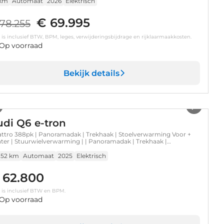
 km
Automaat
2026
Elektrisch
€ 69.995
78.255
s is inclusief BTW, BPM, leges, verwijderingsbijdrage en rijklaarmaakkosten.
Op voorraad
Bekijk details
1
/
32
di Q6 e-tron
ttro 388pk | Panoramadak | Trekhaak | Stoelverwarming Voor +
ter | Stuurwielverwarming | | Panoramadak | Trekhaak |
elverwarming Voor + Achter | Stuurwielverwarming |
.152 km
Automaat
2025
Elektrisch
 62.800
s is inclusief BTW en BPM.
Op voorraad