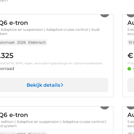
1
/
17
Q6 e-tron
Au
| Adaptive air suspension | Adaptive cruise control | Audi
S e
stem
sou
utomaat
2026
Elektrisch
10
.325
€
clusief BTW, BPM, leges, verwijderingsbijdrage en rijklaarmaakkosten.
Prij
orraad
Bekijk details
1
/
17
Q6 e-tron
Au
dition | Adaptive air suspension | Adaptive cruise control |
S e
nd system
sou