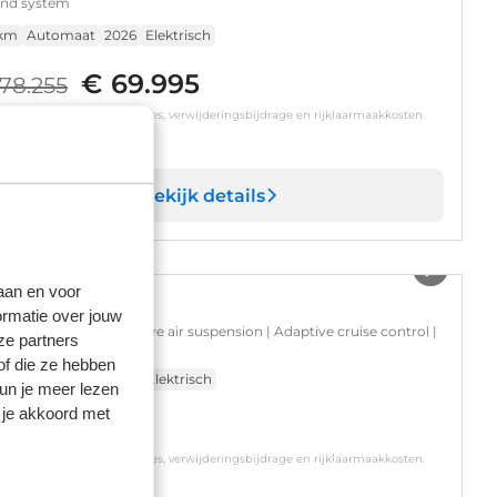
nd system
 km
Automaat
2026
Elektrisch
€ 69.995
78.255
s is inclusief BTW, BPM, leges, verwijderingsbijdrage en rijklaarmaakkosten.
Op voorraad
Bekijk details
1
/
17
laan en voor
di Q6 e-tron
ormatie over jouw
anced edition | Adaptive air suspension | Adaptive cruise control |
ze partners
i sound system
of die ze hebben
 km
Automaat
2026
Elektrisch
kun je meer lezen
 je akkoord met
 82.275
s is inclusief BTW, BPM, leges, verwijderingsbijdrage en rijklaarmaakkosten.
Op voorraad