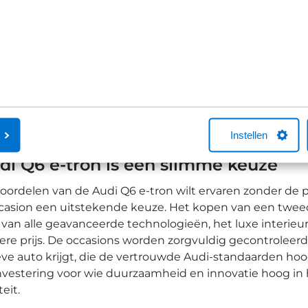
Bekijk details
1
2
Instellen
di Q6 e-tron is een slimme keuze
voordelen van de Audi Q6 e-tron wilt ervaren zonder de p
ccasion een uitstekende keuze. Het kopen van een twee
van alle geavanceerde technologieën, het luxe interieur
ere prijs. De occasions worden zorgvuldig gecontroleer
eve auto krijgt, die de vertrouwde Audi-standaarden ho
vestering voor wie duurzaamheid en innovatie hoog in 
eit.