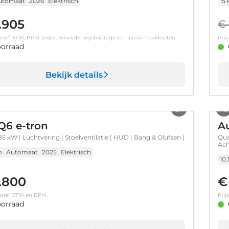
utomaat
2026
Elektrisch
15
.905
€ 
clusief BTW, BPM, leges, verwijderingsbijdrage en rijklaarmaakkosten.
Prij
orraad
Bekijk details
1
/
35
Q6 e-tron
Au
5 kW | Luchtvering | Stoelventilatie | HUD | Bang & Olufsen |
Qua
Ach
Sto
m
Automaat
2025
Elektrisch
10
.800
€
clusief BTW en BPM.
Prij
orraad