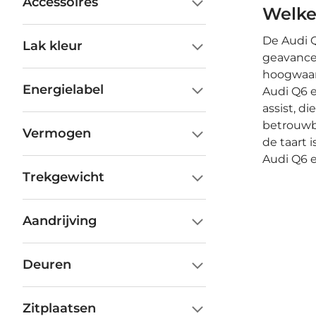
Accessoires
Welke
De Audi Q
Lak kleur
geavance
hoogwaard
Energielabel
Audi Q6 e
assist, d
betrouwba
Vermogen
de taart 
Audi Q6 e
Trekgewicht
Aandrijving
Deuren
Zitplaatsen