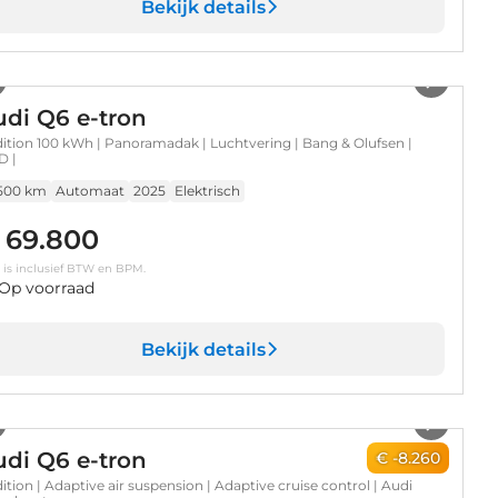
Bekijk details
1
/
45
di Q6 e-tron
dition 100 kWh | Panoramadak | Luchtvering | Bang & Olufsen |
D |
.500 km
Automaat
2025
Elektrisch
 69.800
s is inclusief BTW en BPM.
Op voorraad
Bekijk details
1
/
30
di Q6 e-tron
€ -8.260
dition | Adaptive air suspension | Adaptive cruise control | Audi