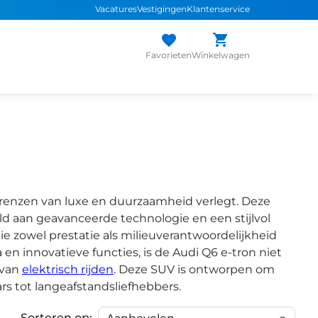
Vacatures
Vestigingen
Klantenservice
Favorieten
Winkelwagen
renzen van luxe en duurzaamheid verlegt. Deze
eld aan geavanceerde technologie en een stijlvol
e zowel prestatie als milieuverantwoordelijkheid
en innovatieve functies, is de Audi Q6 e-tron niet
 van
elektrisch rijden
. Deze SUV is ontworpen om
ars tot langeafstandsliefhebbers.
Sorteren op: