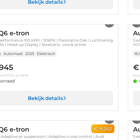
Bekijk details
1
/
38
Q6 e-tron
Au
 performance 100 kWh | 306PK | Panorama Dak | Luchtvering
S e
io | Head-up Display | Stoelverw. voor& achter
HU
m
Automaat
2025
Elektrisch
16
.945
€
clusief BTW en BPM.
Prij
orraad
Bekijk details
1
/
30
Q6 e-tron
Au
€ -8.260
| Adaptive air suspension | Adaptive cruise control | Audi
S e