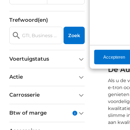
Trefwoord(en)
Zoek
Accepteren
Voertuigstatus
De Au
Actie
Als u de 
e-tron o
Carrosserie
genieten 
voordelig
kwalitati
Btw of marge
slimme in
aan kwalit