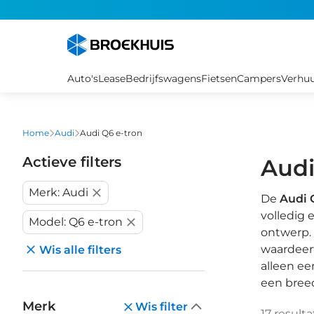
Overslaan
en
naar
de
inhoud
Auto's
Lease
Bedrijfswagens
Fietsen
Campers
Verhu
gaan
Home
Audi
Audi Q6 e-tron
Actieve filters
Audi
Merk: Audi
De
Audi 
volledig 
Model: Q6 e-tron
ontwerp. 
waardeert
Wis alle filters
alleen e
een breed
Merk
Wis filter
17
resulta