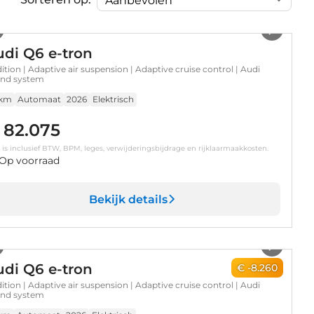
1
/
17
di Q6 e-tron
dition | Adaptive air suspension | Adaptive cruise control | Audi
nd system
 km
Automaat
2026
Elektrisch
 82.075
s is inclusief BTW, BPM, leges, verwijderingsbijdrage en rijklaarmaakkosten.
Op voorraad
Bekijk details
1
/
30
di Q6 e-tron
€ -8.260
dition | Adaptive air suspension | Adaptive cruise control | Audi
nd system