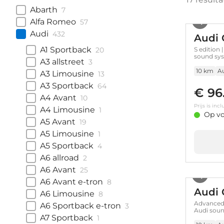
Abarth
7
Alfa Romeo
57
Audi
432
Audi 
A1 Sportback
20
S edition 
sound sy
A3 allstreet
3
10 km
A
A3 Limousine
13
A3 Sportback
64
€ 96
A4 Avant
10
Prijs is in
A4 Limousine
1
Op vo
A5 Avant
19
A5 Limousine
1
A5 Sportback
4
A6 allroad
2
A6 Avant
25
A6 Avant e-tron
8
Audi 
A6 Limousine
8
Advanced e
A6 Sportback e-tron
3
Audi sou
A7 Sportback
1