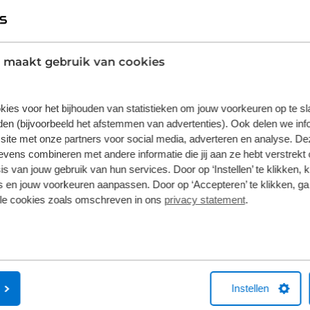
 maakt gebruik van cookies
kies voor het bijhouden van statistieken om jouw voorkeuren op te s
Alti
en (bijvoorbeeld het afstemmen van advertenties). Ook delen we inf
site met onze partners voor social media, adverteren en analyse. De
ens combineren met andere informatie die jij aan ze hebt verstrekt 
Met 15 Broekhuis Autoschade vesti
s van jouw gebruik van hun services. Door op ‘Instellen’ te klikken, 
Daarnaast kunt u met uw schade 
 en jouw voorkeuren aanpassen. Door op ‘Accepteren’ te klikken, ga
dealervestigingen, via het Dealerloke
lle cookies zoals omschreven in ons
privacy statement
.
melden. De collega’s van Broekhuis zu
nemen en waar mogelijk ook de ad
Instellen