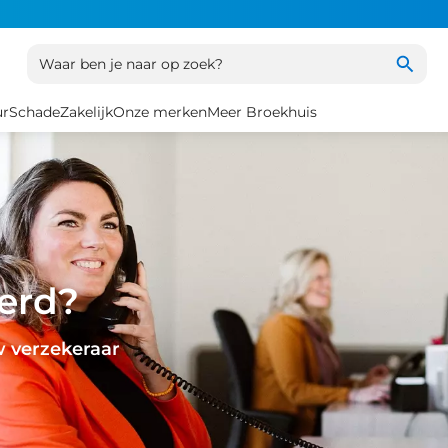
Waar ben je naar op zoek?
ur
Schade
Zakelijk
Onze merken
Meer Broekhuis
erd?
w verzekeraar