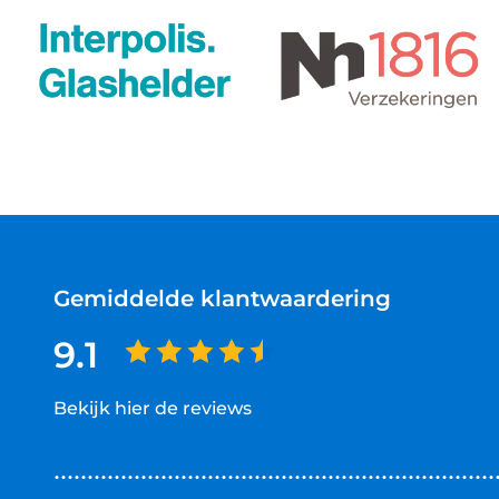
Gemiddelde klantwaardering
9.1
Bekijk hier de reviews
4.5
van
5