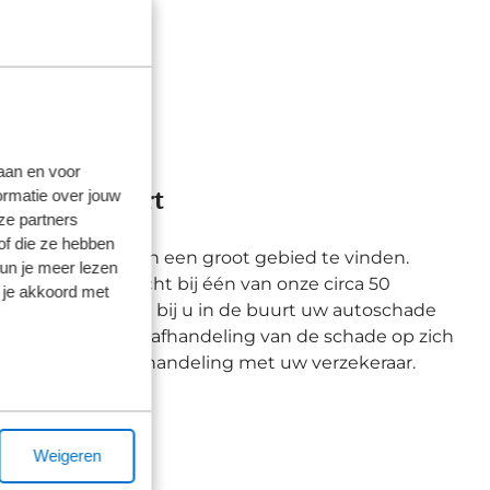
laan en voor
jd in de buurt
ormatie over jouw
ze partners
of die ze hebben
gingen zijn wij in een groot gebied te vinden.
kun je meer lezen
ook altijd terecht bij één van onze circa 50
 je akkoord met
t. Zo kunt u altijd bij u in de buurt uw autoschade
llen onderling de afhandeling van de schade op zich
ministratieve afhandeling met uw verzekeraar.
Weigeren