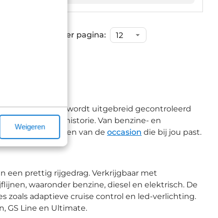
Items per pagina:
uis?
el Mokka occasion wordt uitgebreid gecontroleerd
lijke onderhoudshistorie. Van benzine- en
Weigeren
 graag bij het vinden van de
occasion
die bij jou past.
een prettig rijgedrag. Verkrijgbaar met
ijnen, waaronder benzine, diesel en elektrisch. De
 zoals adaptieve cruise control en led-verlichting.
n, GS Line en Ultimate.