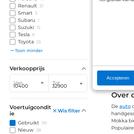
Renault
31
Smart
3
Subaru
1
Suzuki
15
Tesla
9
Toyota
25
Toon minder
Waaro
Bij Broek
Verkoopprijs
op techni
Accepteren
dieselvar
Van
Tot
Over 
De
auto
c
Voertuigcondit
Wis filter
ie
handgesch
Mokka bie
Gebruikt
39
Populair
Nieuw
38