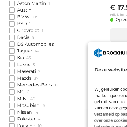
Aston Martin
1
€ 17
Austin
1
Prijs is in
BMW
105
Op vo
BYD
1
Chevrolet
1
Dacia
5
DS Automobiles
1
Jaguar
14
Kia
43
Opel
Lexus
3
Deze website
1.2 Turbo 
Maserati
2
Carplay/A
Mazda
37
detectie
88.758 
Mercedes-Benz
60
Wij gebruiken coo
MG
6
€ 15
marketingdoeleind
MINI
40
gebruik van onze 
Prijs is in
Mitsubishi
5
Op vo
kunnen deze gegev
Nissan
14
verzameld op basi
Polestar
4
over onze cookies
Porsche
10
het gebruik van a