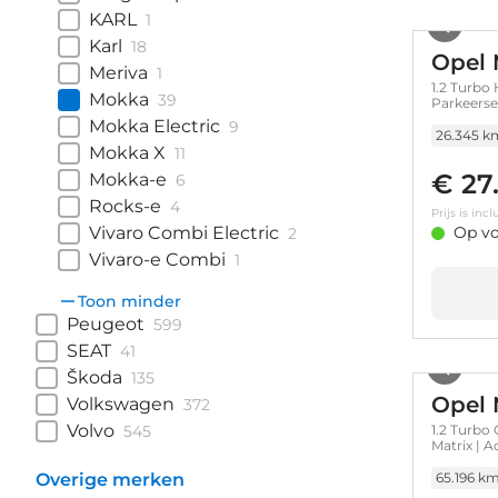
KARL
1
Karl
18
Opel
Meriva
1
1.2 Turbo 
Mokka
39
Parkeersen
LMV
Mokka Electric
9
26.345 k
Mokka X
11
€ 27
Mokka-e
6
Rocks-e
4
Prijs is in
Vivaro Combi Electric
Op vo
2
Vivaro-e Combi
1
Toon minder
Peugeot
599
SEAT
41
Škoda
135
Opel
Volkswagen
372
Volvo
545
1.2 Turbo
Matrix | 
Overige merken
65.196 k