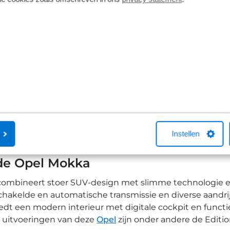
1
2
3
4
m een Opel Mokka kopen bij Broekh
huis kies je voor kwaliteit en betrouwbaarheid. Elke Op
ek en veiligheid en geleverd met garantie en een duide
Instellen
ianten tot de volledig elektrische Mokka-e: wij helpen je
de Opel Mokka
ombineert stoer SUV-design met slimme technologie en 
akelde en automatische transmissie en diverse aandrijfl
dt een modern interieur met digitale cockpit en functies
e uitvoeringen van deze
Opel
zijn onder andere de Editio