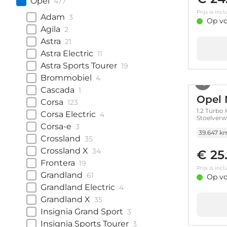
Opel
477
Prijs is in
Adam
3
Op vo
Agila
2
Astra
21
Astra Electric
11
Astra Sports Tourer
19
Brommobiel
4
Cascada
1
Opel
Corsa
123
1.2 Turbo
Corsa Electric
4
Stoelverw
Corsa-e
3
39.647 k
Crossland
35
Crossland X
34
€ 25
Frontera
19
Prijs is in
Grandland
61
Op vo
Grandland Electric
4
Grandland X
35
Insignia Grand Sport
3
Insignia Sports Tourer
3