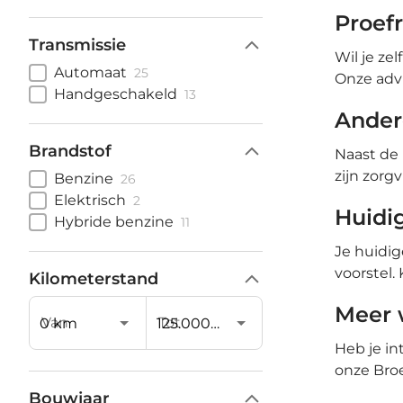
Proef
Transmissie
Wil je ze
Automaat
25
Onze advi
Handgeschakeld
13
Ander
Brandstof
Naast de
zijn zorg
Benzine
26
Elektrisch
2
Huidig
Hybride benzine
11
Je huidi
voorstel.
Kilometerstand
Meer 
Van
Tot
Heb je in
onze Broe
Bouwjaar