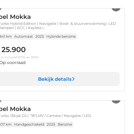
1
/
32
pel Mokka
 Turbo Hybrid Edition | Navigatie | Stoel- & stuurverwarming | LED
lampen | ACC | Keyless |
.841 km
Automaat
2025
Hybride benzine
 25.900
s is inclusief BTW en BPM.
Op voorraad
Bekijk details
1
/
7
pel Mokka
 Turbo 136 pk GS | "18"LMV / Camera / Navigatie / LED
007 km
Handgeschakeld
2025
Benzine