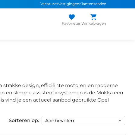
Vacatures
Vestigingen
Klantenservice
Favorieten
Winkelwagen
jn strakke design, efficiënte motoren en moderne
ppen en slimme assistentiesystemen is de Mokka een
uis vind je een actueel aanbod gebruikte Opel
Sorteren op:
1
/
31