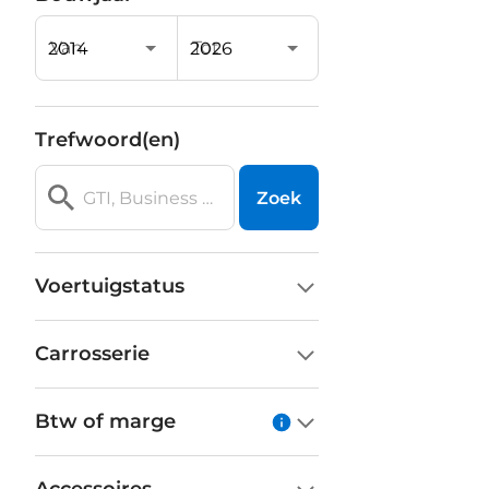
Van
Tot
Trefwoord(en)
Zoek
Voertuigstatus
Carrosserie
Btw of marge