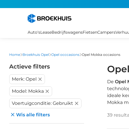
Overslaan
en
naar
de
inhoud
Auto's
Lease
Bedrijfswagens
Fietsen
Campers
Verhu
gaan
Home
Broekhuis Opel
Opel occcasions
Opel Mokka occasions
Actieve filters
Opel
Merk: Opel
De
Opel 
technolog
Model: Mokka
ideale ke
Mokka mod
Voertuigconditie: Gebruikt
Wis alle filters
39
result