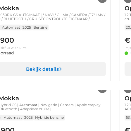
 Mokka
O
 130PK GS AUTOMAAT | / NAVI / CLIMA / CAMERA / 17" LMV /
1.2
 / BLUETOOTH / CRUISECONTROL / 1E EIGENAAR /
cru
ENDE STAAT !!
Automaat
2025
Benzine
20
.900
€
clusief BTW en BPM.
Prij
orraad
Bekijk details
1
/
27
 Mokka
O
Hybrid GS | Automaat | Navigatie | Camera | Apple carplay |
1.2
Bluetooth | Adaptieve cruise |
AC
CL
m
Automaat
2025
Hybride benzine
63
.900
€