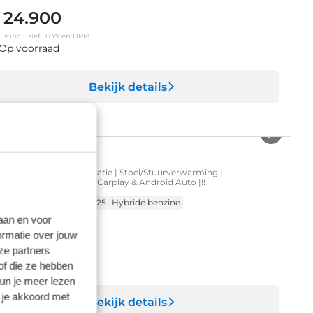
 24.900
s is inclusief BTW en BPM.
Op voorraad
Bekijk details
1
/
31
pel Mokka
 Turbo Hybrid GS | Navigatie | Stoel/Stuurverwarming |
teruitrijcamera | Apple Carplay & Android Auto |!!
.328 km
Automaat
2025
Hybride benzine
laan en voor
 24.800
ormatie over jouw
ze partners
s is inclusief BTW en BPM.
Op voorraad
of die ze hebben
kun je meer lezen
 je akkoord met
Bekijk details