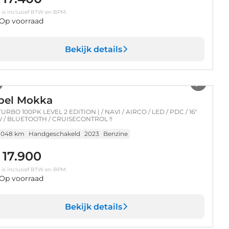
s is inclusief BTW en BPM.
Op voorraad
Bekijk details
1
/
33
pel Mokka
 TURBO 100PK LEVEL 2 EDITION | / NAVI / AIRCO / LED / PDC / 16"
 / BLUETOOTH / CRUISECONTROL !!
.048 km
Handgeschakeld
2023
Benzine
 17.900
s is inclusief BTW en BPM.
Op voorraad
Bekijk details