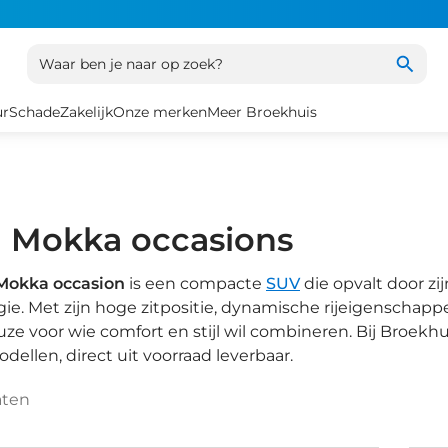
Waar ben je naar op zoek?
ur
Schade
Zakelijk
Onze merken
Meer Broekhuis
 Mokka occasions
Mokka occasion
is een compacte
SUV
die opvalt door zi
ie. Met zijn hoge zitpositie, dynamische rijeigenscha
uze voor wie comfort en stijl wil combineren. Bij Broekh
ellen, direct uit voorraad leverbaar.
aten
1
/
29