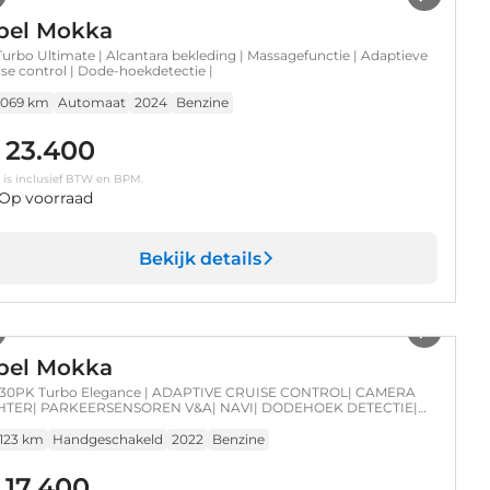
pel Mokka
 Turbo Ultimate | Alcantara bekleding | Massagefunctie | Adaptieve
ise control | Dode-hoekdetectie |
.069 km
Automaat
2024
Benzine
 23.400
s is inclusief BTW en BPM.
Op voorraad
Bekijk details
1
/
38
pel Mokka
 130PK Turbo Elegance | ADAPTIVE CRUISE CONTROL| CAMERA
HTER| PARKEERSENSOREN V&A| NAVI| DODEHOEK DETECTIE|
IMATE CONTROL
.123 km
Handgeschakeld
2022
Benzine
 17.400