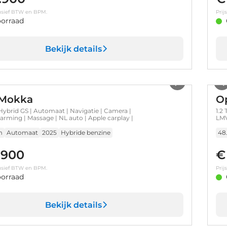
clusief BTW en BPM.
Prij
orraad
Bekijk details
1
/
28
 Mokka
O
 Hybrid GS | Automaat | Navigatie | Camera |
1.2
arming | Massage | NL auto | Apple carplay |
LMV
m
Automaat
2025
Hybride benzine
48
.900
€
clusief BTW en BPM.
Prij
orraad
Bekijk details