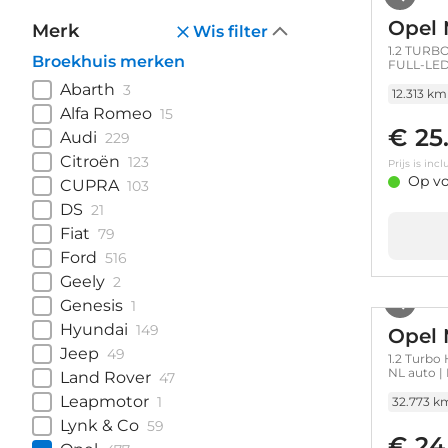
Opel
Merk
Wis filter
1.2 TURBO
Broekhuis merken
FULL-LED
SCHITTER
Abarth
3
12.313 km
Alfa Romeo
15
€ 25
Audi
229
Citroën
123
Prijs is in
Op vo
CUPRA
103
DS
21
Fiat
79
Ford
516
Geely
2
Genesis
1
Hyundai
149
Opel
Jeep
49
1.2 Turbo 
NL auto | 
Land Rover
47
Leapmotor
1
32.773 k
Lynk & Co
59
€ 24