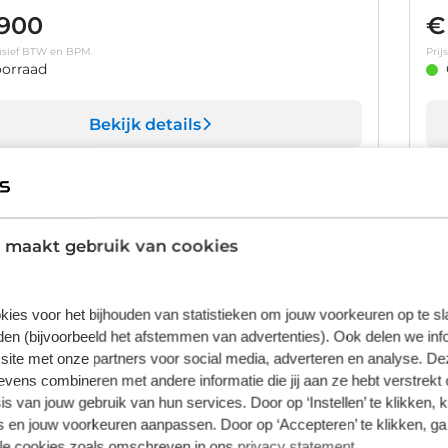
.900
€
clusief BTW en BPM.
Prij
orraad
Bekijk details
1
/
8
 Mokka
O
 maakt gebruik van cookies
Business Elegance | Achteruitrijcamera | Apple
1.2
ndroid Auto|telefoonintegratie premium | Dodehoek
Ach
km
Handgeschakeld
2021
Benzine
42
kies voor het bijhouden van statistieken om jouw voorkeuren op te s
.400
€
en (bijvoorbeeld het afstemmen van advertenties). Ook delen we inf
site met onze partners voor social media, adverteren en analyse. De
clusief BTW en BPM.
Prij
orraad
ens combineren met andere informatie die jij aan ze hebt verstrekt 
s van jouw gebruik van hun services. Door op ‘Instellen’ te klikken, 
 en jouw voorkeuren aanpassen. Door op ‘Accepteren’ te klikken, ga
Bekijk details
lle cookies zoals omschreven in ons
privacy statement
.