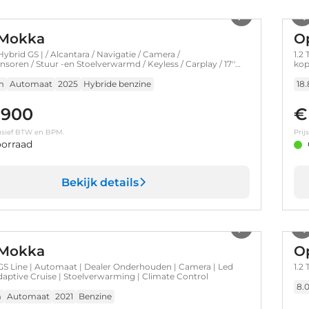
1
/
36
 Mokka
O
Hybrid GS | / Alcantara / Navigatie / Camera /
1.2
soren / Stuur -en Stoelverwarmd / Keyless / Carplay / 17''
kop
m
Automaat
2025
Hybride benzine
18
.900
€
clusief BTW en BPM.
Prij
orraad
Bekijk details
1
/
37
 Mokka
O
 GS Line | Automaat | Dealer Onderhouden | Camera | Led
1.2
Adaptive Cruise | Stoelverwarming | Climate Control
8.
m
Automaat
2021
Benzine