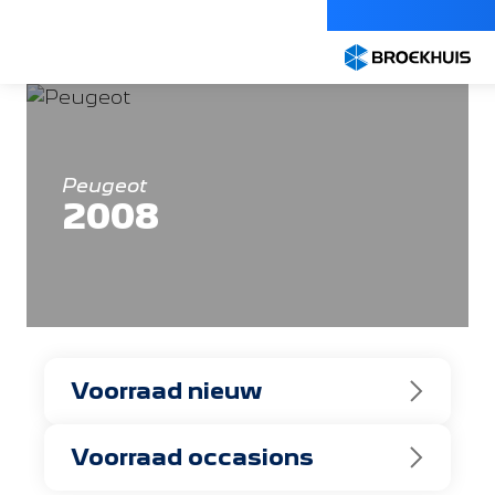
Overslaan
en
naar
de
inhoud
gaan
Peugeot
2008
Voorraad nieuw
Voorraad occasions