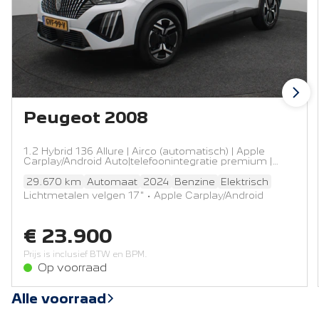
Peugeot 2008
1.2 Hybrid 136 Allure | Airco (automatisch) | Apple
Carplay/Android Auto|telefoonintegratie premium |
Armsteun voor
29.670 km
Automaat
2024
Benzine
Elektrisch
Lichtmetalen velgen 17" • Apple Carplay/Android
Auto|telefoonintegratie premium • Bluetooth
telefoonvoorbereiding • DAB ontvanger • Radio •
€ 23.900
Armsteun voor • Lederen stuurwiel • Stof/kunstlederen
bekleding • Stuurwiel multifunctioneel • Airco
Prijs is inclusief BTW en BPM.
(automatisch) • Bandenspanningscontrolesysteem •
Op voorraad
Bestuurdersairbag • Cruise control • Elektrische ramen
voor • Parkeersensor achter • Passagiersairbag •
Alle voorraad
Passagiersstoel in hoogte verstelbaar • Regensensor •
Rijstrooksensor met correctie