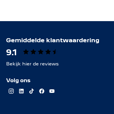
Gemiddelde klantwaardering
9.1
Bekijk hier de reviews
4.5
van
Volg ons
5
sterren