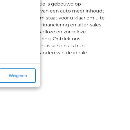
pen? Onze reputatie is gebouwd op
jpen dat het kopen van een auto meer inhoudt
ns deskundige team staat voor u klaar om u te
 het regelen van financiering en after-sales
trouwen op een naadloze en zorgeloze
n uw auto koopervaring. Ontdek ons
ze klanten Broekhuis kiezen als hun
te helpen bij het vinden van de ideale
Weigeren