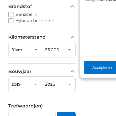
en 
Brandstof
jar
Benzine
3
dan
Hybride benzine
4
beg
ser
erv
Kilometerstand
ass
bet
Van
Tot
Peu
Accepteren
Bouwjaar
Van
Tot
Trefwoord(en)