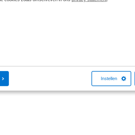
keuze. Waarom zou u uw Peugeot 508 bij Broekhuis ko
enlange ervaring en toewijding aan kwaliteit. We begri
 alleen de transactie; het gaat om de totale ervaring. O
eleiden, van het kiezen van de perfecte Peugeot 508 tot
vice. Met een uitgebreid vestigingsnetwerk kunt u ver
aring. Bij Broekhuis streven we naar uitmuntendheid i
ortiment Peugeot 508 modellen en begrijp waarom tallo
rouwbare mobiliteitspartner. We kijken ernaar uit om u 
geot 508 die aan al uw behoeften voldoet.
Instellen