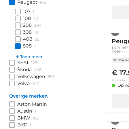
Peugeot
1651
107
1
108
42
208
284
308
111
408
55
Peuge
508
7
1.6 PureTe
Trekhaak |
Achteruit
Toon meer
Auto|tele
90.994 k
SEAT
128
Škoda
406
€ 17
Volkswagen
891
Prijs is in
Volvo
737
Op vo
Overige merken
Aston Martin
1
Austin
1
BMW
106
BYD
1