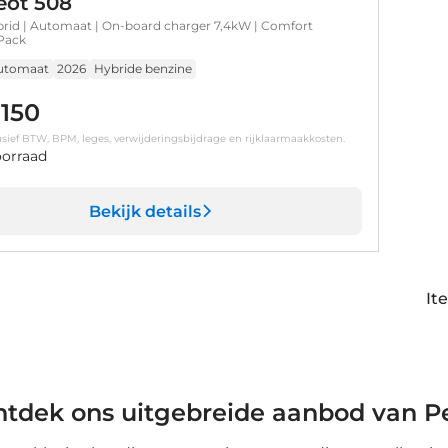
ot 508
brid | Automaat | On-board charger 7,4kW | Comfort
Pack
utomaat
2026
Hybride benzine
.150
clusief BTW, BPM, leges, verwijderingsbijdrage en rijklaarmaakkosten.
orraad
Bekijk details
It
tdek ons uitgebreide aanbod van Pe