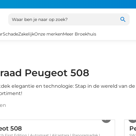
Waar ben je naar op zoek?
ur
Schade
Zakelijk
Onze merken
Meer Broekhuis
raad Peugeot 508
dek elegantie en technologie: Stap in de wereld van d
ortiment!
ten
1
/
46
ot 508
P
ch First Edition | Automaat | Alcantara | Panoramadak |
SW PSE 