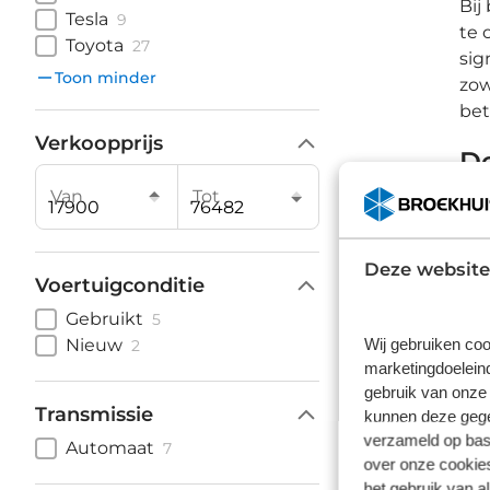
Bij
Tesla
9
te 
Toyota
27
sig
Toon minder
zow
bet
Verkoopprijs
De
g
Van
Tot
De 
Deze website
hoo
Voertuigconditie
50
Gebruikt
5
ple
Wij gebruiken coo
Nieuw
2
een
marketingdoeleind
Wa
gebruik van onze 
Transmissie
kunnen deze gegev
k
verzameld op basi
Automaat
7
over onze cookies
Bij
het gebruik van a