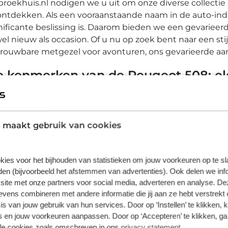
 broekhuis.nl nodigen we u uit om onze diverse collecti
ontdekken. Als een vooraanstaande naam in de auto-ind
nificante beslissing is. Daarom bieden we een gevariee
el nieuw als occasion. Of u nu op zoek bent naar een stij
rouwbare metgezel voor avonturen, ons gevarieerde aanb
 kenmerken van de Peugeot 508: el
eavanceerd
Peugeot 508 belichaamt elegantie, comfort en geavancee
 maakt gebruik van cookies
gwaardige interieur is dit model ideaal voor zowel zakel
8
biedt een soepele rijervaring en is uitgerust met geav
zierig maken. Of u nu zakelijke afspraken heeft of wee
kies voor het bijhouden van statistieken om jouw voorkeuren op te s
 stijlvolle en betrouwbare rijervaring.
en (bijvoorbeeld het afstemmen van advertenties). Ook delen we inf
arom kiezen voor Broekhuis? Ervaar
site met onze partners voor social media, adverteren en analyse. De
ens combineren met andere informatie die jij aan ze hebt verstrekt 
euze
s van jouw gebruik van hun services. Door op ‘Instellen’ te klikken, 
 en jouw voorkeuren aanpassen. Door op ‘Accepteren’ te klikken, ga
 Broekhuis zetten we ons in voor de hoogste klanttevr
lle cookies zoals omschreven in ons
privacy statement
.