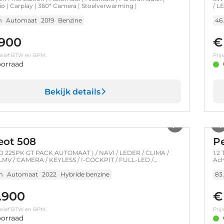
io | Carplay | 360* Camera | Stoelverwarming |
/ L
FUL
AUD
m
Automaat
2019
Benzine
46
.900
€
clusief BTW en BPM.
Prij
orraad
Bekijk details
1
/
38
ot 508
P
D 225PK GT PACK AUTOMAAT | / NAVI / LEDER / CLIMA /
1.2
 LMV / CAMERA / KEYLESS / I-COCKPIT / FULL-LED /
Ach
KKET / FOCAL AUDIO / ADAPT. CRUISECONTROL / FULL-
!
m
Automaat
2022
Hybride benzine
83
.900
€
clusief BTW en BPM.
Prij
orraad