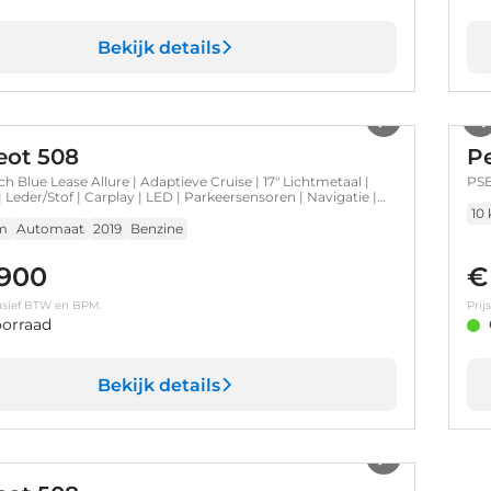
Bekijk details
1
/
15
ot 508
P
ch Blue Lease Allure | Adaptieve Cruise | 17" Lichtmetaal |
PSE
 Leder/Stof | Carplay | LED | Parkeersensoren | Navigatie |
rijcamera | Airco (automatisch) | Apple Carplay/Android
10
foonintegratie premium
m
Automaat
2019
Benzine
.900
€
clusief BTW en BPM.
Prij
orraad
Bekijk details
1
/
10