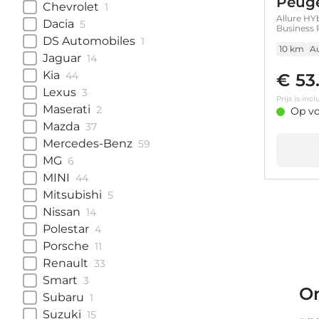
Peuge
Chevrolet
1
Allure HY
Dacia
5
Business 
DS Automobiles
1
10 km
A
Jaguar
14
Kia
44
€ 53
Lexus
3
Prijs is in
Maserati
2
Op vo
Mazda
37
Mercedes-Benz
59
MG
6
MINI
44
Mitsubishi
5
Nissan
14
Polestar
4
Porsche
11
Renault
33
Smart
3
On
Subaru
1
Suzuki
15