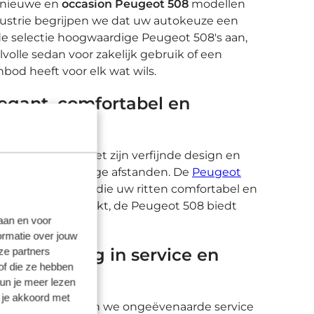
e nieuwe en
occasion Peugeot 508
modellen
ustrie begrijpen we dat uw autokeuze een
rde selectie hoogwaardige Peugeot 508's aan,
lvolle sedan voor zakelijk gebruik of een
od heeft voor elk wat wils.
egant, comfortabel en
rde functies. Met zijn verfijnde design en
ijk gebruik als lange afstanden. De
Peugeot
anceerde functies die uw ritten comfortabel en
kenduitstapjes maakt, de Peugeot 508 biedt
laan en voor
ormatie over jouw
 toewijding in service en
ze partners
of die ze hebben
kun je meer lezen
 je akkoord met
edenheid en bieden we ongeëvenaarde service