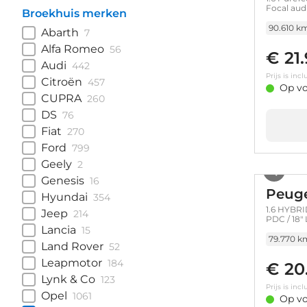
Focal aud
Broekhuis merken
90.610 k
Abarth
7
Alfa Romeo
56
€ 21
Audi
442
Prijs is in
Citroën
457
Op vo
CUPRA
260
DS
76
Fiat
270
Ford
799
Geely
2
Genesis
16
Peuge
Hyundai
354
1.6 HYBRI
Jeep
214
PDC / 18"
Lancia
WINTERPA
15
OPTIONS !
79.770 k
Land Rover
52
Leapmotor
184
€ 20
Lynk & Co
123
Prijs is in
Opel
1061
Op vo