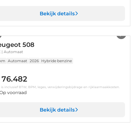
Bekijk details
1
/
10
eugeot 508
 | Automaat
 km
Automaat
2026
Hybride benzine
 76.482
s is inclusief BTW, BPM, leges, verwijderingsbijdrage en rijklaarmaakkosten.
Op voorraad
Bekijk details