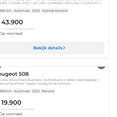
EDER / CLIMA / PDC / 20" LMV / CAMERA / KEYLESS / I-COCKPIT /
L-LED / PANO. DAK / ALCANTARA / WINTERPAKKET / FOCAL
IO / ADAPT. CRUISECONTROL / FULL-OPTIONS !!
.694 km
Automaat
2023
Hybride benzine
 43.900
s is inclusief BTW en BPM.
Op voorraad
Bekijk details
1
/
38
eugeot 508
 Turbo Allure Pack Business | Achterbank in delen neerklapbaar |
teruitrijcamera | Apple Carplay/Android Auto
.689 km
Automaat
2022
Benzine
 19.900
s is inclusief BTW en BPM.
Op voorraad