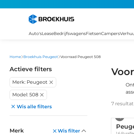
Overslaan
en
naar
de
inhoud
Auto's
Lease
Bedrijfswagens
Fietsen
Campers
Verhu
gaan
Home
Broekhuis Peugeot
Voorraad Peugeot 508
Actieve filters
Voor
Merk: Peugeot
Ont
ass
Model: 508
7
resulta
Wis alle filters
Peuge
Merk
Wis filter
1.6 PureTe