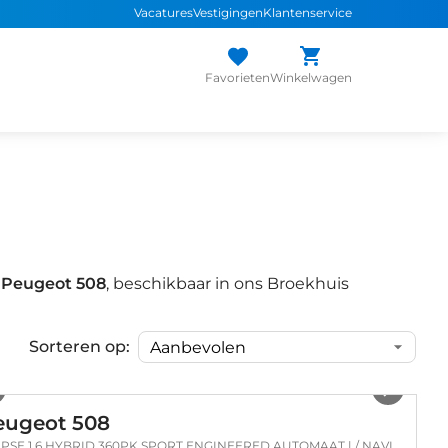
Vacatures
Vestigingen
Klantenservice
Favorieten
Winkelwagen
e
Peugeot 508
, beschikbaar in ons Broekhuis
Sorteren op:
1
/
47
eugeot 508
1.6 HYBRID 360PK SPORT ENGINEERED AUTOMAAT | / NAVI