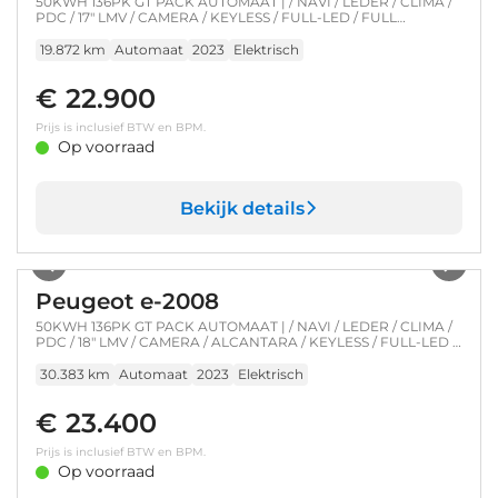
50KWH 136PK GT PACK AUTOMAAT | / NAVI / LEDER / CLIMA /
PDC / 17" LMV / CAMERA / KEYLESS / FULL-LED / FULL
OPTIONS !!
19.872 km
Automaat
2023
Elektrisch
€ 22.900
Prijs is inclusief BTW en BPM.
Op voorraad
Bekijk details
1
/
43
Peugeot e-2008
50KWH 136PK GT PACK AUTOMAAT | / NAVI / LEDER / CLIMA /
PDC / 18" LMV / CAMERA / ALCANTARA / KEYLESS / FULL-LED /
FULL OPTIONS !!
30.383 km
Automaat
2023
Elektrisch
€ 23.400
Prijs is inclusief BTW en BPM.
Op voorraad