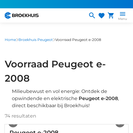
Overslaan
en
naar
Menu
de
inhoud
gaan
Home
Broekhuis Peugeot
Voorraad Peugeot e-2008
Voorraad Peugeot e-
2008
Milieubewust en vol energie: Ontdek de
opwindende en elektrische
Peugeot e-2008
,
direct beschikbaar bij Broekhuis!
74
resultaten
1
/
42
Peugeot e-2008