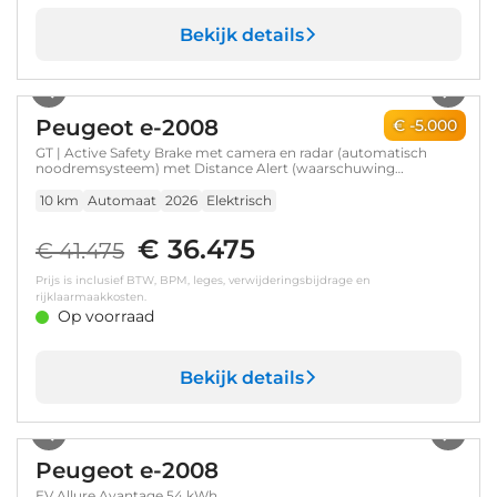
Bekijk details
1
/
36
Peugeot e-2008
€ -5.000
GT | Active Safety Brake met camera en radar (automatisch
noodremsysteem) met Distance Alert (waarschuwing
dreigende aanrijding) | Advanced Active Safety Brake met
camera en radar | Climate Control
10 km
Automaat
2026
Elektrisch
€ 36.475
€ 41.475
Prijs is inclusief BTW, BPM, leges, verwijderingsbijdrage en
rijklaarmaakkosten.
Op voorraad
Bekijk details
1
/
18
Peugeot e-2008
EV Allure Avantage 54 kWh