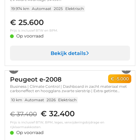
19.974 km
Automaat
2025
Elektrisch
€ 25.600
Prijs is inclusief BTW en BPM.
Op voorraad
Bekijk details
1
/
9
Peugeot e-2008
€ -5.000
Business | Climate Control | Dashboard in zacht materiaal met
carboneffect en hoogglans zwarte sierstrip | Extra getinte
achterste zijruiten en achterruit
10 km
Automaat
2026
Elektrisch
€ 32.400
€ 37.400
Prijs is inclusief BTW, BPM, leges, verwijderingsbijdrage en
rijklaarmaakkosten.
Op voorraad