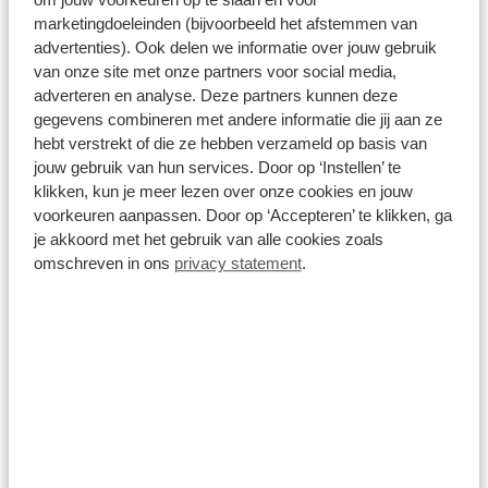
CLIMA / PDC / BLUETOOTH / CRUISECONTROL / 1E EIGENAAR /
marketingdoeleinden (bijvoorbeeld het afstemmen van
SCHITTERENDE STAAT !!
55.860 km
Automaat
2021
Elektrisch
advertenties). Ook delen we informatie over jouw gebruik
van onze site met onze partners voor social media,
€ 16.400
adverteren en analyse. Deze partners kunnen deze
gegevens combineren met andere informatie die jij aan ze
Prijs is inclusief BTW en BPM.
Op voorraad
hebt verstrekt of die ze hebben verzameld op basis van
jouw gebruik van hun services. Door op ‘Instellen’ te
klikken, kun je meer lezen over onze cookies en jouw
Bekijk details
voorkeuren aanpassen. Door op ‘Accepteren’ te klikken, ga
1
/
51
je akkoord met het gebruik van alle cookies zoals
omschreven in ons
privacy statement
.
Peugeot e-2008
EV Allure Pack 50 kWh | SOH 91% | Navi | Clima | Cruise |
Camera | PDC | Carplay | 17"LMV |
64.348 km
Automaat
2022
Elektrisch
€ 17.900
Prijs is inclusief BTW en BPM.
Op voorraad