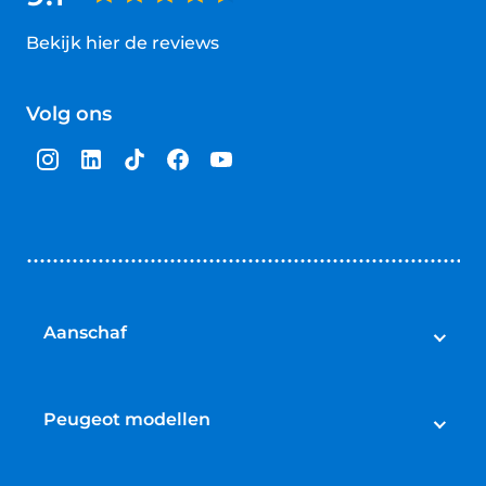
Bekijk hier de reviews
4.5
van
Volg ons
5
sterren
Aanschaf
Peugeot voorraad
Peugeot occasions
Peugeot modellen
Peugeot nieuw
Peugeot 108