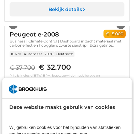
Bekijk details
1
/
9
Peugeot e-2008
€ -5.000
Business | Climate Control | Dashboard in zacht materiaal met
carboneffect en hoogglans zwarte sierstrip | Extra getinte
achterste zijruiten en achterruit
10 km
Automaat
2026
Elektrisch
€ 32.700
€ 37.700
Prijs is inclusief BTW, BPM, leges, verwijderingsbijdrage en
rijklaarmaakkosten.
Op voorraad
Bekijk details
Deze website maakt gebruik van cookies
1
/
23
Peugeot e-2008
Wij gebruiken cookies voor het bijhouden van statistieken
EV 136PK 50KWH ACTIVE AUTOMAAT | / NAVI / LED / 16"LMV /
om jouw voorkeuren op te slaan en voor