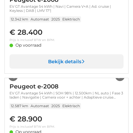
EV GT Avantage 54 kWh | Navi | Camera V+A | Ad. cruise |
Keyless | DAB | LMV 17"|
12.342 km
Automaat
2025
Elektrisch
€ 28.400
Prijs is inclusief BTW en BPM.
Op voorraad
Bekijk details
1
/
26
Peugeot e-2008
EV GT Avantage 54 kWh | SOH 98% | 12.500km | NL auto | Fase 3
laden | Navigatie | Camera voor + achter | Adaptieve cruise
control |
12.587 km
Automaat
2025
Elektrisch
€ 28.900
Prijs is inclusief BTW en BPM.
Op voorraad