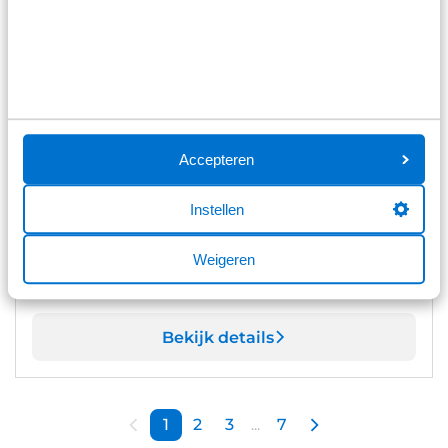
Bekijk details
1
/
9
Peugeot e-2008
€ -6.905
Business | Climate Control | Dashboard in zacht materiaal met
carboneffect en hoogglans zwarte sierstrip | Extra getinte
Accepteren
achterste zijruiten en achterruit
10 km
Automaat
2026
Elektrisch
Instellen
€ 30.795
€ 37.700
Prijs is inclusief BTW, BPM, leges, verwijderingsbijdrage en
Weigeren
rijklaarmaakkosten.
Verwacht
Bekijk details
1
2
3
...
7