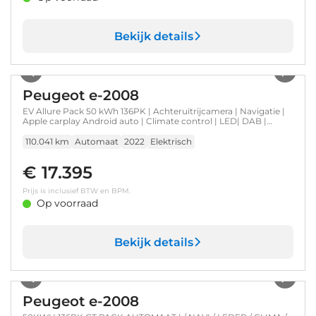
Bekijk details
1
/
29
Peugeot e-2008
EV Allure Pack 50 kWh 136PK | Achteruitrijcamera | Navigatie |
Apple carplay Android auto | Climate control | LED| DAB |
17"LMV
110.041 km
Automaat
2022
Elektrisch
€ 17.395
Prijs is inclusief BTW en BPM.
Op voorraad
Bekijk details
1
/
43
Peugeot e-2008