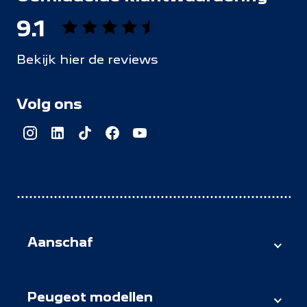
9.1
Bekijk hier de reviews
4.5
van
Volg ons
5
sterren
Aanschaf
Peugeot voorraad
Peugeot occasions
Peugeot modellen