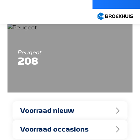
Overslaan
en
naar
de
inhoud
gaan
Peugeot
208
Voorraad nieuw
Voorraad occasions