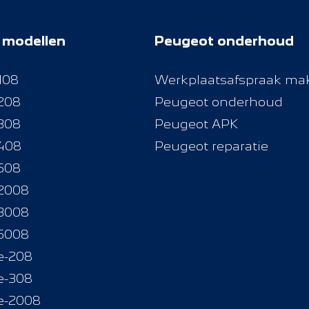
 modellen
Peugeot onderhoud
108
Werkplaatsafspraak ma
208
Peugeot onderhoud
308
Peugeot APK
408
Peugeot reparatie
508
2008
3008
5008
e-208
e-308
e-2008