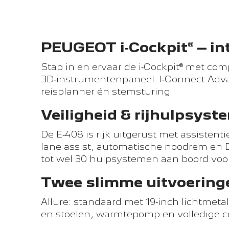
PEUGEOT i‑Cockpit® – in
Stap in en ervaar de i‑Cockpit® met com
3D‑instrumentenpaneel. I‑Connect Adv
reisplanner én stemsturing
Veiligheid & rijhulpsys
De E‑408 is rijk uitgerust met assistent
lane assist, automatische noodrem en Dri
tot wel 30 hulpsystemen aan boord voo
Twee slimme uitvoeringe
Allure: standaard met 19‑inch lichtme
en stoelen, warmtepomp en volledige 