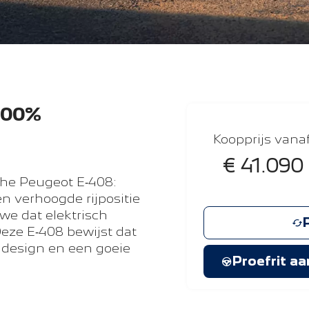
 100%
Koopprijs vana
€ 41.090
he Peugeot E‑408:
n verhoogde rijpositie
we dat elektrisch
Deze E‑408 bewijst dat
 design en een goeie
Proefrit a