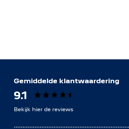
Gemiddelde klantwaardering
9.1
Bekijk hier de reviews
4.5
van