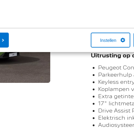
Proefrit a
Koopprijs vana
Private lease v
Instellen
Uitrusting op 
Peugeot Con
Parkeerhulp 
Keyless entry
Koplampen v
Extra getinte
17" lichtmet
Drive Assist
Elektrisch i
Audiosysteem