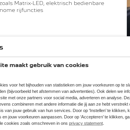
zoals Matrix-LED, elektrisch bedienbare
nome rijfuncties
Kies uw uitvoering
te maakt gebruik van cookies
kies voor het bijhouden van statistieken om jouw voorkeuren op te s
Allure
GT
GT Exclusive
en (bijvoorbeeld het afstemmen van advertenties). Ook delen we inf
site met onze partners voor social media, adverteren en analyse. De
ens combineren met andere informatie die jij aan ze hebt verstrekt 
s van jouw gebruik van hun services. Door op ‘Instellen’ te klikken, 
 en jouw voorkeuren aanpassen. Door op ‘Accepteren’ te klikken, ga
De E-408 All
lle cookies zoals omschreven in ons
privacy statement
.