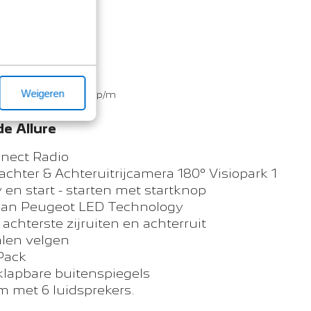
anvragen
€ 41.090
f
€ 645
anaf
Weigeren
*p/m
de Allure
nect Radio
achter & Achteruitrijcamera 180° Visiopark 1
 en start - starten met startknop
an Peugeot LED Technology
 achterste zijruiten en achterruit
alen velgen
 Pack
nklapbare buitenspiegels
 met 6 luidsprekers.