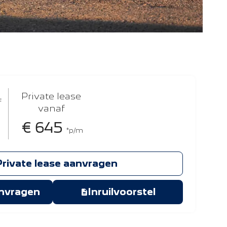
Private lease
f
vanaf
€ 645
*p/m
Private lease aanvragen
anvragen
Inruilvoorstel