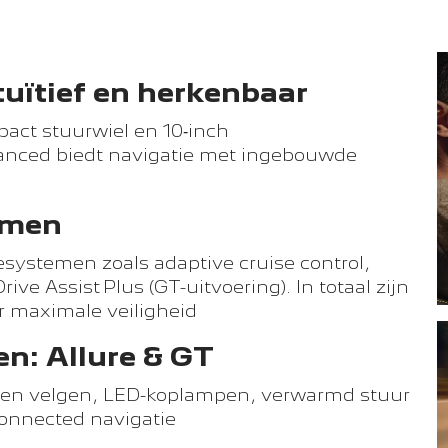
tuïtief en herkenbaar
pact stuurwiel en 10‑inch
anced biedt navigatie met ingebouwde
temen
iesystemen zoals adaptive cruise control,
ve Assist Plus (GT-uitvoering). In totaal zijn
r maximale veiligheid
n: Allure & GT
talen velgen, LED-koplampen, verwarmd stuur
connected navigatie