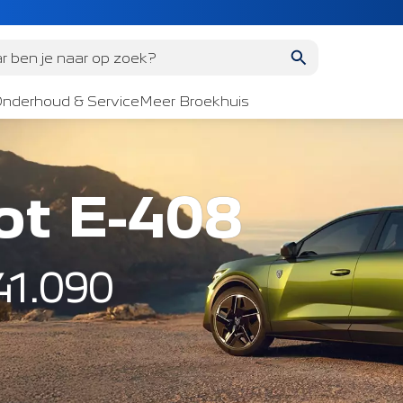
 ben je naar op zoek?
nderhoud & Service
Meer Broekhuis
t E-408
 41.090