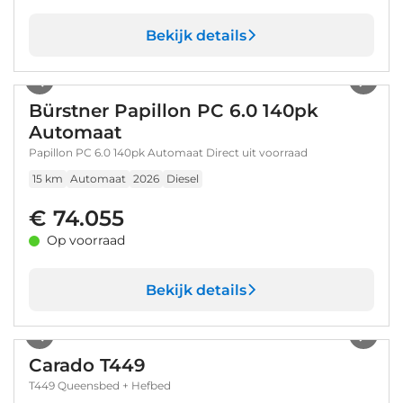
Bekijk details
1
/
75
Bürstner Papillon PC 6.0 140pk
Automaat
Papillon PC 6.0 140pk Automaat Direct uit voorraad
15 km
Automaat
2026
Diesel
€ 74.055
Op voorraad
Bekijk details
1
/
32
Carado T449
T449 Queensbed + Hefbed