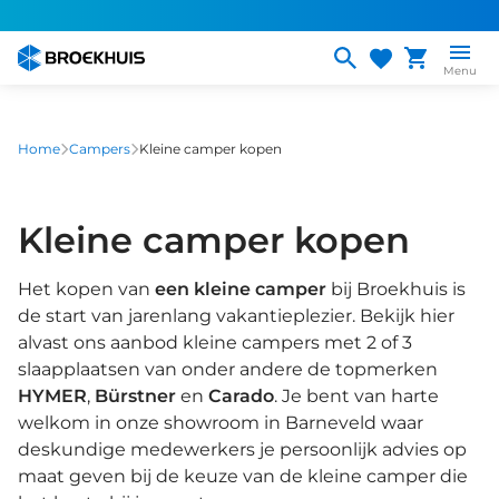
Overslaan
en
naar
Menu
de
inhoud
gaan
Home
Campers
Kleine camper kopen
Kleine camper kopen
Het kopen van
een kleine camper
bij Broekhuis is
de start van jarenlang vakantieplezier. Bekijk hier
alvast ons aanbod kleine campers met 2 of 3
slaapplaatsen van onder andere de topmerken
HYMER
,
Bürstner
en
Carado
. Je bent van harte
welkom in onze showroom in Barneveld waar
deskundige medewerkers je persoonlijk advies op
maat geven bij de keuze van de kleine camper die