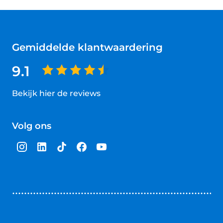
Gemiddelde klantwaardering
9.1
Bekijk hier de reviews
4.5
van
Volg ons
5
sterren