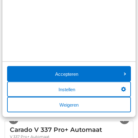
Op voorraad
Bekijk details
1
/
35
Niesmann+Bischoff Ismove 6.9E
Ismove 6.9E Automaat
24.354 km
Automaat
2022
Diesel
Accepteren
€ 129.900
Op voorraad
Instellen
Bekijk details
Weigeren
1
/
14
Carado V 337 Pro+ Automaat
V 337 Pro+ Automaat