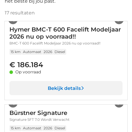
het beste bij jou past.
17
resultaten
1
/
56
Hymer BMC-T 600 Facelift Modeljaar
2026 nu op voorraad!!
BMC-T 600 Facelift Modeljaar 2026 nu op voorraad!!
15 km
Automaat
2026
Diesel
€ 186.184
Op voorraad
Bekijk details
1
/
9
Bürstner Signature
Signature SFT 7.0 Wordt Verwacht
15 km
Automaat
2026
Diesel