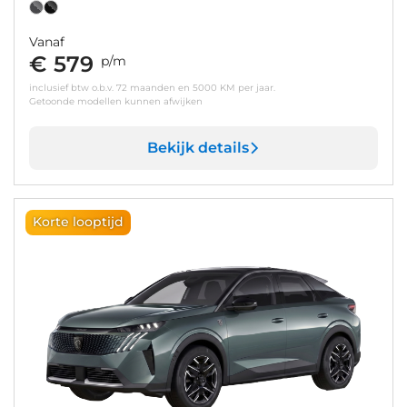
Vanaf
€ 579
p/m
inclusief btw o.b.v. 72 maanden en 5000 KM per jaar.
Getoonde modellen kunnen afwijken
Bekijk details
Korte looptijd