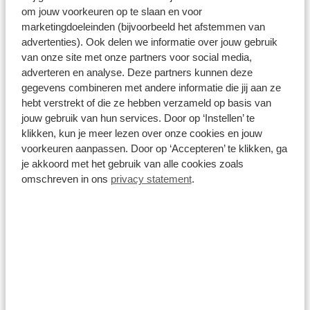
om jouw voorkeuren op te slaan en voor
marketingdoeleinden (bijvoorbeeld het afstemmen van
advertenties). Ook delen we informatie over jouw gebruik
van onze site met onze partners voor social media,
adverteren en analyse. Deze partners kunnen deze
gegevens combineren met andere informatie die jij aan ze
hebt verstrekt of die ze hebben verzameld op basis van
jouw gebruik van hun services. Door op ‘Instellen’ te
klikken, kun je meer lezen over onze cookies en jouw
voorkeuren aanpassen. Door op ‘Accepteren’ te klikken, ga
je akkoord met het gebruik van alle cookies zoals
omschreven in ons
privacy statement
.
Peugeot 2008
1.2 mhev GT 145pk automaat
Automaat
Benzine
Vanaf
€ 459
p/m
inclusief btw o.b.v. 72 maanden en 5000 KM per jaar.