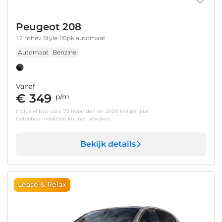
Peugeot 208
1.2 mhev Style 110pk automaat
Automaat
Benzine
Vanaf
€ 349
p/m
inclusief btw o.b.v. 72 maanden en 5000 KM per jaar.
Getoonde modellen kunnen afwijken
Bekijk details
Lease & Relax