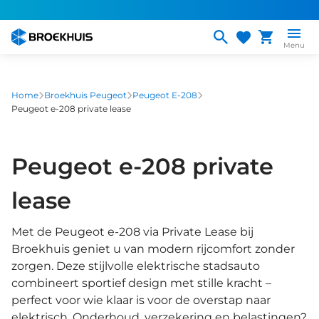
Overslaan
en
naar
Menu
de
inhoud
gaan
Home
Broekhuis Peugeot
Peugeot E-208
Peugeot e-208 private lease
Peugeot e-208 private
lease
Met de Peugeot e-208 via Private Lease bij
Broekhuis geniet u van modern rijcomfort zonder
zorgen. Deze stijlvolle elektrische stadsauto
combineert sportief design met stille kracht –
perfect voor wie klaar is voor de overstap naar
elektrisch. Onderhoud, verzekering en belastingen?