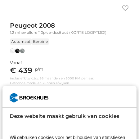
Peugeot 2008
1.2 mhev allure 110pk e-dcs6 aut (KORTE LOOPTIJD!)
Automaat
Benzine
Vanaf
€ 439
p/m
inclusief btw o.b.v. 36 maanden en 5000 KM per jaar.
Getoonde modellen kunnen afwijken
Bekijk details
Deze website maakt gebruik van cookies
Wij gebruiken cookies voor het bijhouden van statistieken