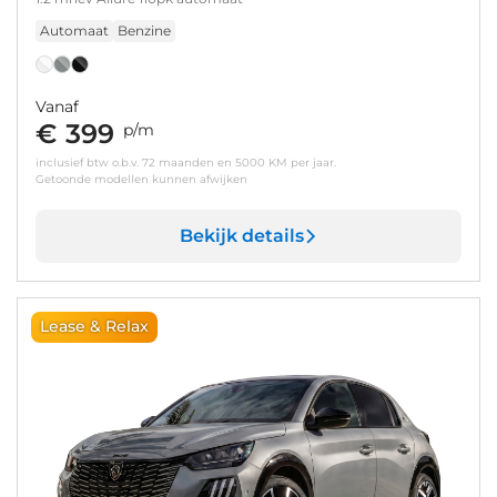
Automaat
Benzine
Vanaf
€ 399
p/m
inclusief btw o.b.v. 72 maanden en 5000 KM per jaar.
Getoonde modellen kunnen afwijken
Bekijk details
Lease & Relax