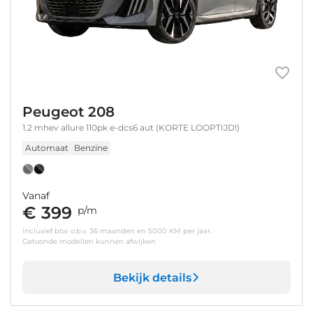
Peugeot 208
1.2 mhev allure 110pk e-dcs6 aut (KORTE LOOPTIJD!)
Automaat
Benzine
Vanaf
€ 399
p/m
inclusief btw o.b.v. 36 maanden en 5000 KM per jaar.
Getoonde modellen kunnen afwijken
Bekijk details