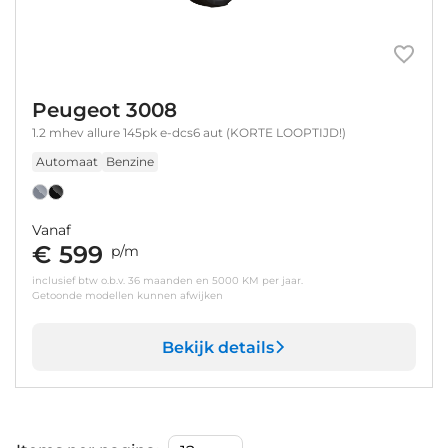
Peugeot 3008
1.2 mhev allure 145pk e-dcs6 aut (KORTE LOOPTIJD!)
Automaat
Benzine
Vanaf
€ 599
p/m
inclusief btw o.b.v. 36 maanden en 5000 KM per jaar.
Getoonde modellen kunnen afwijken
Bekijk details