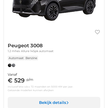
Peugeot 3008
1.2 mhev Allure 145pk automaat
Automaat
Benzine
Vanaf
€ 529
p/m
inclusief btw o.b.v. 72 maanden en 5000 KM per jaar.
Getoonde modellen kunnen afwijken
Bekijk details