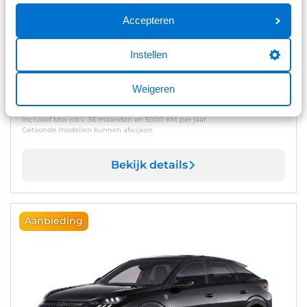
Peugeot 2008
1.2 mhev gt 145pk e-dcs6 aut (KORTE LOOPTIJD!)
Accepteren
Automaat
Benzine
Instellen
Vanaf
Weigeren
€ 469
p/m
inclusief btw o.b.v. 36 maanden en 5000 KM per jaar.
Getoonde modellen kunnen afwijken
Bekijk details
Aanbieding