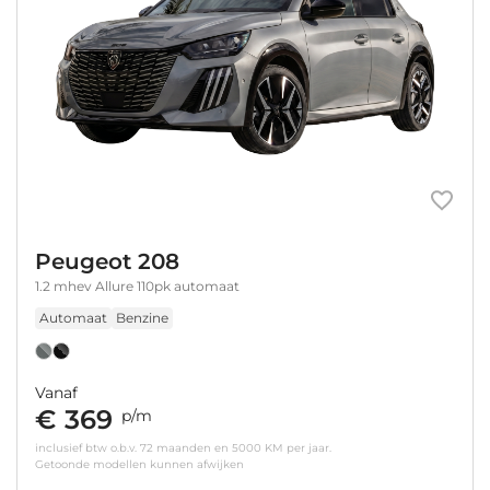
Peugeot 208
1.2 mhev Allure 110pk automaat
Automaat
Benzine
Vanaf
€ 369
p/m
inclusief btw o.b.v. 72 maanden en 5000 KM per jaar.
Getoonde modellen kunnen afwijken