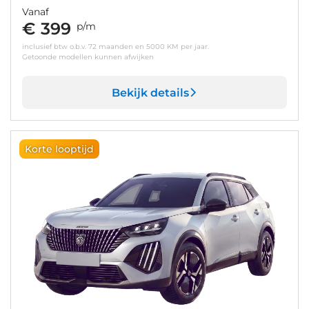
Vanaf
€ 399
p/m
inclusief btw o.b.v. 72 maanden en 5000 KM per jaar.
Getoonde modellen kunnen afwijken
Bekijk details
Korte looptijd