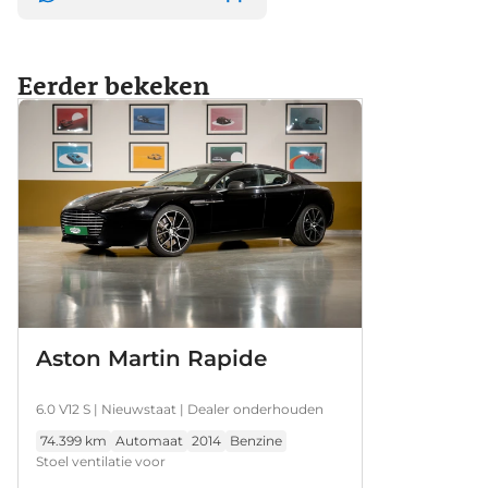
2019 bij 40.937 km - Aston Martin Hilversum 17-11-
2020 bij 54.922 km - Aston Martin Hilversum 2-12-
2021 bij 66.589 km - Aston Martin Hilversum 21-6-
Eerder bekeken
2023 bij 72.345 km - Aston Martin Hilversum U bent
van harte uitgenodigd om persoonlijk kennis te
komen maken met deze schitterende Aston
Martin. Contact Geert-Jan Tax:
Brooks@broekhuis.nl Disclaimer:
Aston Martin Rapide
6.0 V12 S | Nieuwstaat | Dealer onderhouden
74.399 km
Automaat
2014
Benzine
Stoel ventilatie voor