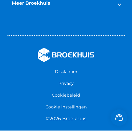
Schadeherstel
Meer Broekhuis
Reparatie & Onderdelen
Autoverhuur
Contact opnemen
Bedrijfswageninrichting
Vestigingen
Zakelijk
Nieuws & Blogs
Verzekeringen
Werken bij Broekhuis
Algemene voorwaarden
Persmap
Disclaimer
Privacy
Cookiebeleid
Cookie instellingen
©2026 Broekhuis