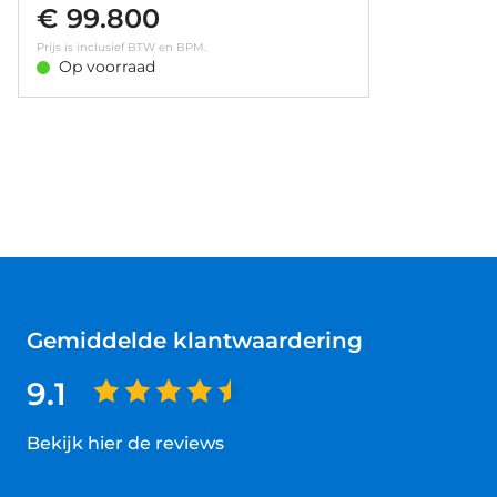
€ 99.800
Prijs is inclusief BTW en BPM.
Op voorraad
Gemiddelde klantwaardering
9.1
Bekijk hier de reviews
4.5