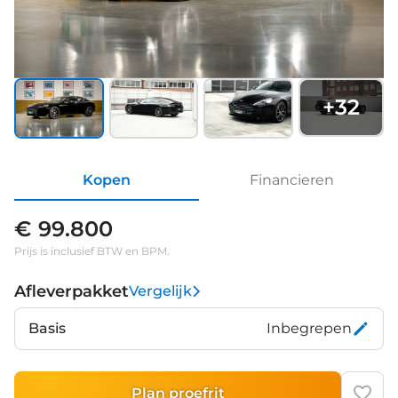
+
32
Kopen
Financieren
€ 99.800
Prijs is inclusief BTW en BPM.
Afleverpakket
Vergelijk
Basis
Inbegrepen
Plan proefrit