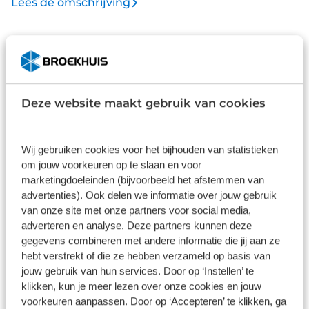
Lees de omschrijving
mensen hadden gedacht dat er na de Lagonda ooit
nog een vierdeurs Aston Martin zou komen, in het
exclusieve en luxe segment waar de populaire
Afleverpakketten
Vergelijk
Maserati Quattroporte en Porsche Panamera de
lakens uitdeelden. Het idee van Aston Martin was
duidelijk: een elegante vierdeurs sportcoupé die
Basis
Plus
Deze website maakt gebruik van cookies
ook nog eens een snelheid van ruim 300 kilometer
Inbegrepen
€ 995
per uur zou moeten kunnen halen met vier
passagiers aan boord. Maar dan wel in luxe, stijl en
Wij gebruiken cookies voor het bijhouden van statistieken
Dit pakket is standaard inbegrepen. We
Wilt u 
weelde zoals een Aston Martin betaamt. Voor het
om jouw voorkeuren op te slaan en voor
vinden het logisch dat u op kwaliteit
garanti
modeljaar 2014 werd de gefacelifte en
marketingdoeleinden (bijvoorbeeld het afstemmen van
kunt rekenen en we laten u graag weten
check d
advertenties). Ook delen we informatie over jouw gebruik
doorontwikkelde versie van de Rapide
wat u kunt verwachten.
juiste k
gebruik
van onze site met onze partners voor social media,
geïntroduceerd. Met als type aanduiding “Rapide
adverteren en analyse. Deze partners kunnen deze
S”. De externe wijziging is al direct zichtbaar door
Inhoud
Gekozen
Kie
gegevens combineren met andere informatie die jij aan ze
een krachtiger vormgegeven front waar een
hebt verstrekt of die ze hebben verzameld op basis van
nieuwe forsere grille prijkt. Deze is volledig met de
jouw gebruik van hun services. Door op ‘Instellen’ te
hand gebouwd uit aluminium. Daarnaast zijn
klikken, kun je meer lezen over onze cookies en jouw
beschikt de auto over een sterk verbeterd
voorkeuren aanpassen. Door op ‘Accepteren’ te klikken, ga