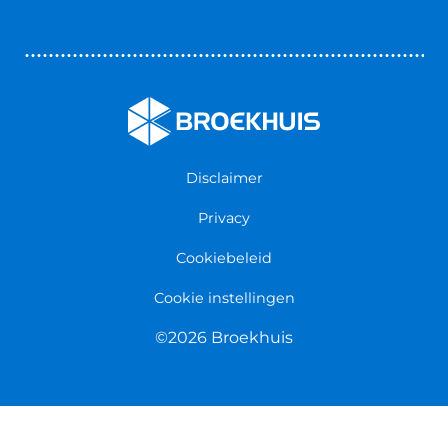
Bedrijfswageninrichting
Vestigingen
Zakelijk
Nieuws & Blogs
Verzekeringen
Werken bij Broekhuis
Algemene voorwaarden
Persmap
Disclaimer
Privacy
Cookiebeleid
Cookie instellingen
©2026 Broekhuis