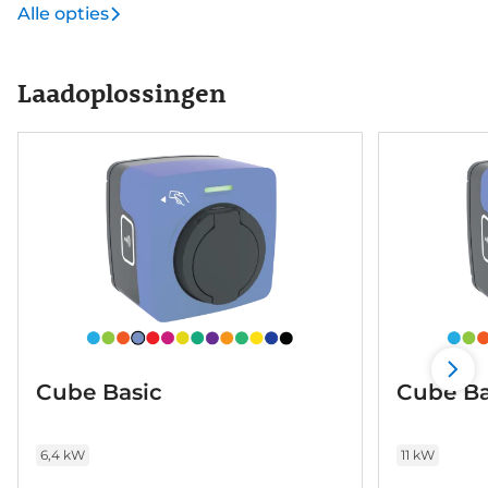
Alle opties
Laadoplossingen
Cube Basic
Cube Ba
6,4 kW
11 kW