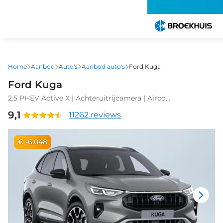
Overslaan
en
naar
de
inhoud
gaan
Home
Aanbod
Auto's
Aanbod auto's
Ford Kuga
Ford Kuga
2.5 PHEV Active X | Achteruitrijcamera | Airco
(automatisch) | Elektrisch glazen panorama-dak
9,1
11262 reviews
€ -6.048