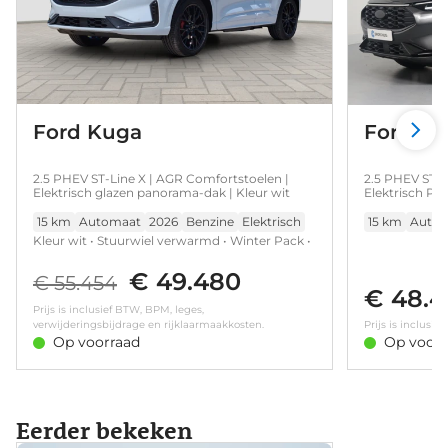
Ford Kuga
Ford K
2.5 PHEV ST-Line X | AGR Comfortstoelen |
2.5 PHEV ST-Li
Elektrisch glazen panorama-dak | Kleur wit
Elektrisch Pa
Pack | B&O Au
15 km
Automaat
2026
Benzine
Elektrisch
15 km
Auto
Kleur wit • Stuurwiel verwarmd • Winter Pack •
AGR Comfortstoelen • Elektrisch glazen
€ 49.480
panorama-dak • Matrix LED koplampen •
€ 55.454
€ 48.
Trekhaak elektrisch uitklapbaar • Verwarmde
Prijs is inclusief BTW, BPM, leges,
voorruit • Voorstoelen verwarmd
verwijderingsbijdrage en rijklaarmaakkosten.
Prijs is inclusi
Op voorraad
Op voorr
Eerder bekeken