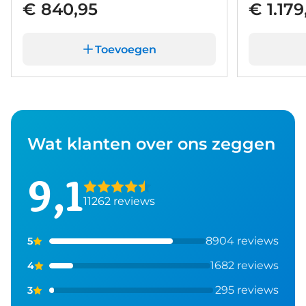
€ 840,95
€ 1.179
Toevoegen
Wat klanten over ons zeggen
9,1
11262 reviews
8904 reviews
5
1682 reviews
4
295 reviews
3