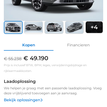
+
4
Kopen
Financieren
€ 49.190
€ 55.238
Prijs is inclusief BTW, BPM, leges, verwijderingsbijdrage en
rijklaarmaakkosten.
Laadoplossing
We helpen je graag met een passende laadoplossing. Voeg
deze vrijblijvend toevoegen aan je aanvraag.
Bekijk oplossingen