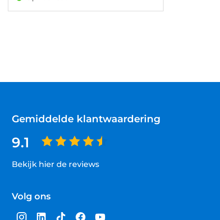
Trekhaak elektrisch uitklapbaar • Verwarmde
voorruit • Voorstoelen verwarmd
Gemiddelde klantwaardering
9.1
Bekijk hier de reviews
4.5
van
Volg ons
5
sterren