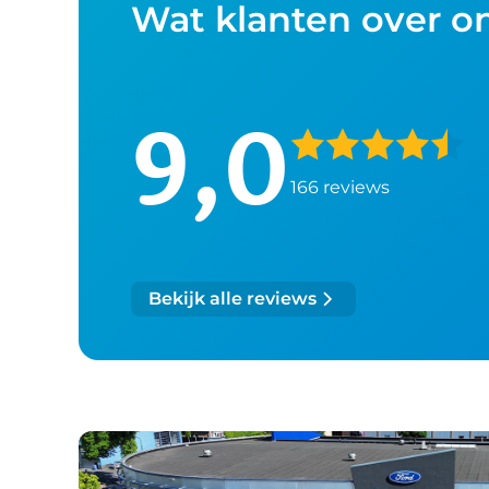
Wat klanten over o
9,0
166 reviews
Bekijk alle reviews