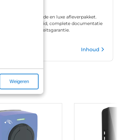
€ 1.195,00
Ons meest uitgebreide en luxe afleverpakket.
Met één jaar zekerheid, complete documentatie
en natuurlijk mobiliteitsgarantie.
Inhoud
Kies pakket
Weigeren