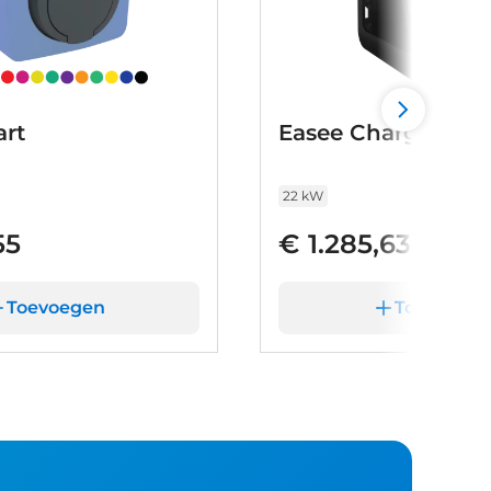
rt
Easee Charge Max
22 kW
55
€ 1.285,63
Toevoegen
Toevoege