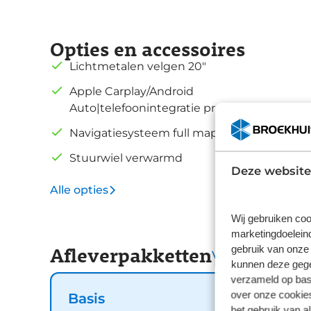
Opties en accessoires
Lichtmetalen velgen 20"
Apple Carplay/Android
Auto|telefoonintegratie premium
Navigatiesysteem full map
Stuurwiel verwarmd
Deze website
Alle opties
Wij gebruiken coo
marketingdoeleind
gebruik van onze 
Afleverpakketten
Vergelijk
kunnen deze gegev
verzameld op basi
over onze cookies
Basis
het gebruik van a