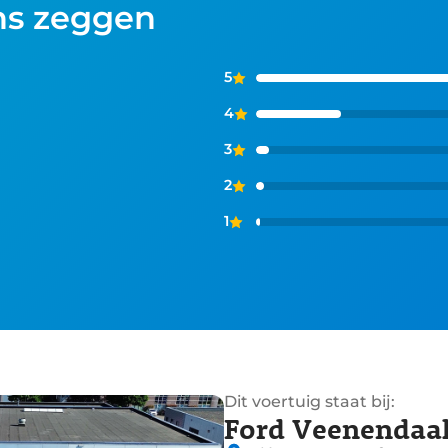
ns zeggen
5
4
3
2
1
Dit voertuig staat bij:
Ford Veenendaa