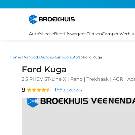
Overslaan
en
naar
de
inhoud
Auto's
Lease
Bedrijfswagens
Fietsen
Campers
Verhu
gaan
Home
Aanbod
Auto's
Aanbod auto's
Ford Kuga
Ford Kuga
2.5 PHEV ST-Line X | Pano | Trekhaak | AGR | Ada
9
166 reviews