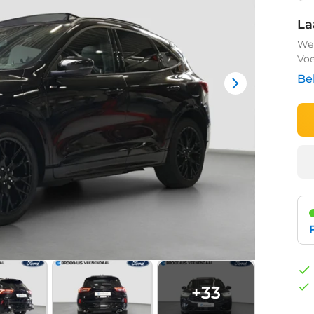
La
We 
Voe
Be
+
33