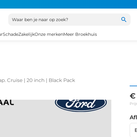
Waar ben je naar op zoek?
ur
Schade
Zakelijk
Onze merken
Meer Broekhuis
p. Cruise | 20 inch | Black Pack
€
Prij
Af