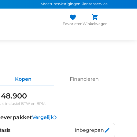
Vacatures
Vestigingen
Klantenservice
Favorieten
Winkelwagen
Kopen
Financieren
 48.900
s is inclusief BTW en BPM.
leverpakket
Vergelijk
Basis
Inbegrepen