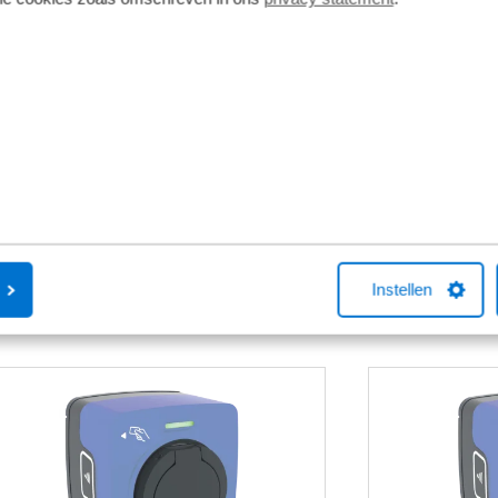
€ 995,00
Wilt u meer zekerheid door langere garantie en
meer uitgebreide voertuig check dan maakt u
met dit pakket de juiste keuze. Bovendien kunt u
hierdoor gebruik maken van mobiliteitsgarantie.
Inhoud
Kies pakket
Instellen