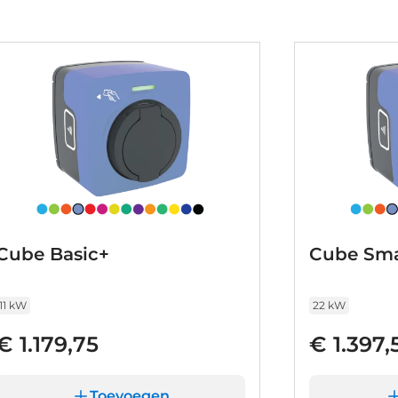
Cube Basic+
Cube Sma
11 kW
22 kW
€ 1.179,75
€ 1.397,
Toevoegen