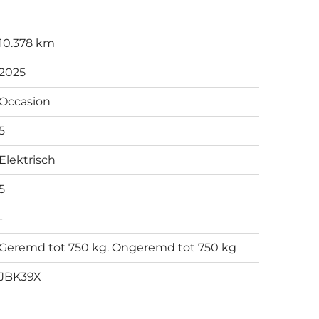
10.378 km
2025
Occasion
5
Elektrisch
5
-
Geremd tot 750 kg. Ongeremd tot 750 kg
JBK39X