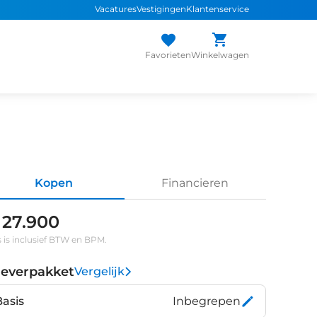
Vacatures
Vestigingen
Klantenservice
Favorieten
Winkelwagen
Kopen
Financieren
 27.900
s is inclusief BTW en BPM.
leverpakket
Vergelijk
Basis
Inbegrepen