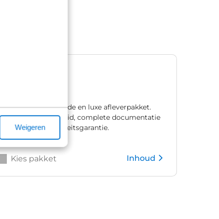
Premium
€ 1.195,00
Ons meest uitgebreide en luxe afleverpakket.
Met één jaar zekerheid, complete documentatie
Weigeren
en natuurlijk mobiliteitsgarantie.
Inhoud
Kies pakket