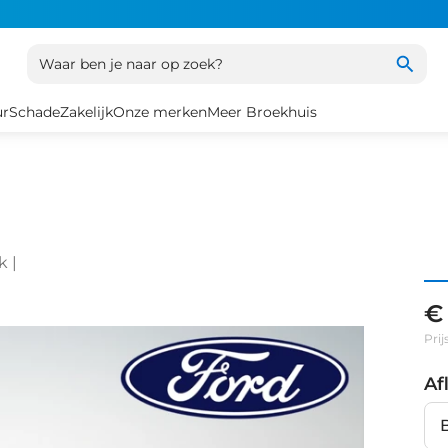
Waar ben je naar op zoek?
ur
Schade
Zakelijk
Onze merken
Meer Broekhuis
k |
€
Prij
Af