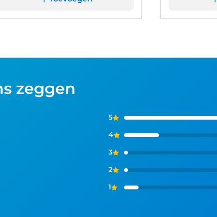
ns zeggen
5
4
3
2
1