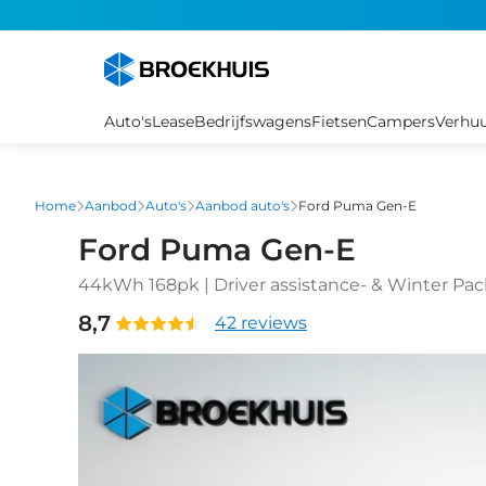
Overslaan
en
naar
de
inhoud
Auto's
Lease
Bedrijfswagens
Fietsen
Campers
Verhu
gaan
Home
Aanbod
Auto's
Aanbod auto's
Ford Puma Gen-E
Ford Puma Gen-E
44kWh 168pk | Driver assistance- & Winter Pac
8,7
42 reviews