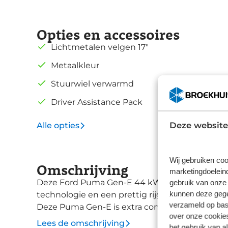
Opties en accessoires
Lichtmetalen velgen 17"
Metaalkleur
Stuurwiel verwarmd
Driver Assistance Pack
Deze website
Alle opties
Wij gebruiken coo
Omschrijving
marketingdoeleind
gebruik van onze 
Deze Ford Puma Gen-E 44 kWh is een stijlvoll
kunnen deze gegev
technologie en een prettig rijgedrag, ideaal voo
verzameld op basi
Deze Puma Gen-E is extra compleet uitgerust met: * Driver Assistance Pack * Winte
over onze cookies
Digital Aqua Blue metaallak De Puma Gen-E combineert het sportieve design en praktische
Lees de omschrijving
het gebruik van a