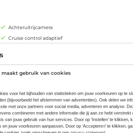
Achteruitrijcamera
Cruise control adaptief
Dodehoekdetectie met correctie
Full-LED koplampen
 maakt gebruik van cookies
kies voor het bijhouden van statistieken om jouw voorkeuren op te s
en (bijvoorbeeld het afstemmen van advertenties). Ook delen we inf
site met onze partners voor social media, adverteren en analyse. De
e, volledig elektrische SUV met moderne
ens combineren met andere informatie die jij aan ze hebt verstrekt 
r zowel dagelijks gebruik als langere ritten.
s van jouw gebruik van hun services. Door op ‘Instellen’ te klikken, 
r Pack *
 en jouw voorkeuren aanpassen. Door op ‘Accepteren’ te klikken, ga
lle cookies zoals omschreven in ons
privacy statement
.