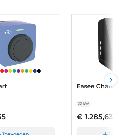
rt
Easee Charge Max
22 kW
55
€ 1.285,63
Toevoegen
Toevoege