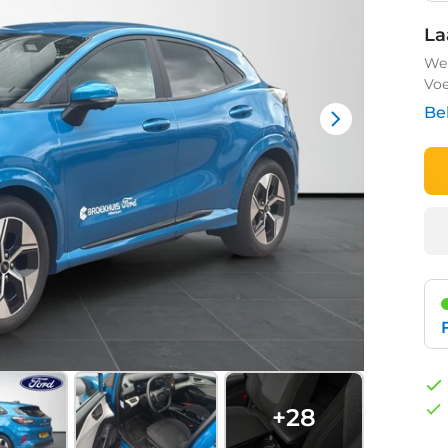
La
We 
Voe
Be
+
28