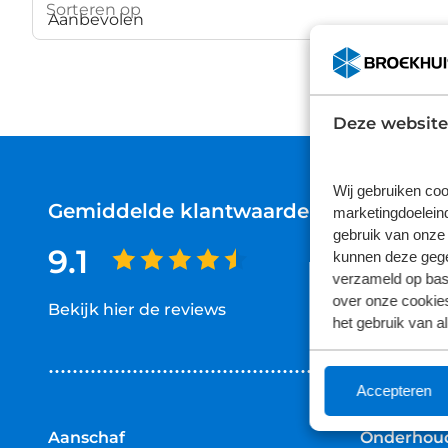
Sorteren op
Deze website
Wij gebruiken coo
Gemiddelde klantwaardering
marketingdoeleind
gebruik van onze 
9.1
kunnen deze gegev
verzameld op basi
over onze cookies
Bekijk hier de reviews
het gebruik van a
4.5
van
5
Accepteren
sterren
Aanschaf
Onderhoud