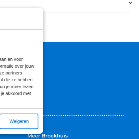
laan en voor
ormatie over jouw
ze partners
of die ze hebben
kun je meer lezen
 je akkoord met
Weigeren
Meer Broekhuis