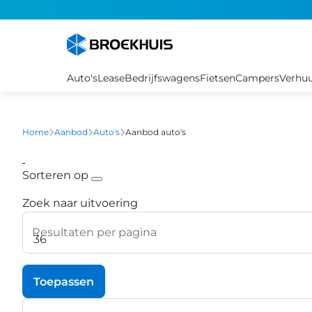
Overslaan
en
naar
de
inhoud
Auto's
Lease
Bedrijfswagens
Fietsen
Campers
Verhu
gaan
Home
Aanbod
Auto's
Aanbod auto's
Sorteren op
Zoek naar uitvoering
Resultaten per pagina
Toepassen