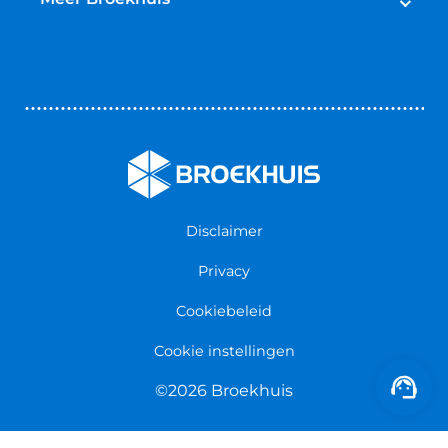
Reparatie & Onderdelen
Autoverhuur
Contact opnemen
Bedrijfswageninrichting
Vestigingen
Zakelijk
Nieuws & Blogs
Verzekeringen
Werken bij Broekhuis
Algemene voorwaarden
Persmap
Disclaimer
Privacy
Cookiebeleid
Cookie instellingen
©2026 Broekhuis