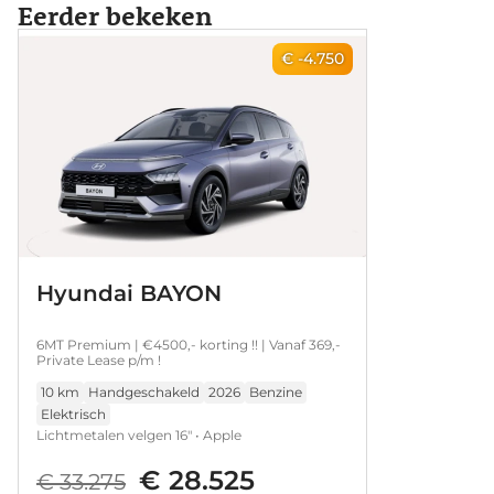
Eerder bekeken
€ -4.750
Hyundai BAYON
6MT Premium | €4500,- korting !! | Vanaf 369,-
Private Lease p/m !
10 km
Handgeschakeld
2026
Benzine
Elektrisch
Lichtmetalen velgen 16" • Apple
Carplay/Android Auto|telefoonintegratie
€ 28.525
premium • Navigatiesysteem full map •
€ 33.275