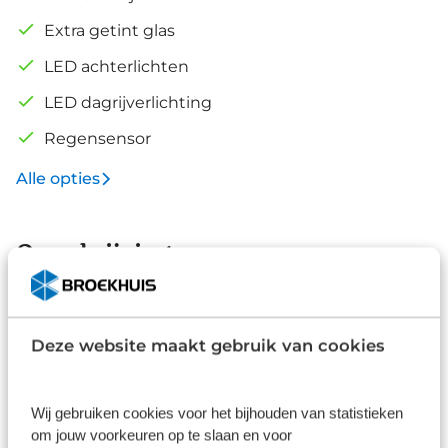
Extra getint glas
LED achterlichten
LED dagrijverlichting
Regensensor
Alle opties
Omschrijving
Laat u niets wijsmaken, deze Hyundai BAYON biedt
alles wat u van een auto verlangt. We hebben het
hier over een nieuwe auto, hij is nu direct leverbaar.
Deze website maakt gebruik van cookies
Kiezen tussen benzine of elektrisch hoeft bij deze
Lees de omschrijving
Hyundai BAYON niet. De hybride motor schakelt
gemakkelijk over als u dat wilt. Er is een rijke
Wij gebruiken cookies voor het bijhouden van statistieken
uitrusting aanwezig in deze auto, waar onder meer
Afleverpakketten
om jouw voorkeuren op te slaan en voor
ook stoelverwarming bij hoort. Beknibbelen op