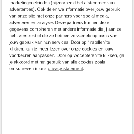
marketingdoeleinden (bijvoorbeeld het afstemmen van
comfort is er niet bij met deze Hyundai BAYON. Hij
advertenties). Ook delen we informatie over jouw gebruik
is zelfs voorzien van een verwarmd stuurwiel! Ook
Basis
van onze site met onze partners voor social media,
schuif- en kanteldak, 16 inch lichtmetalen velgen,
adverteren en analyse. Deze partners kunnen deze
Inbegrepen
LED koplampen, geluidsisolerende ramen, in delen
gegevens combineren met andere informatie die jij aan ze
neerklapbare achterbank en LED-achterlichten zijn
hebt verstrekt of die ze hebben verzameld op basis van
Dit pakket is standaard inbegrepen. We vinden het
aan boord. Alle benodigde informatie helder in
jouw gebruik van hun services. Door op ‘Instellen’ te
logisch dat u op kwaliteit kunt rekenen en we laten
beeld: het digitale dashboard is een geweldige
klikken, kun je meer lezen over onze cookies en jouw
u graag weten wat u kunt verwachten.
voorkeuren aanpassen. Door op ‘Accepteren’ te klikken, ga
rijhulp. Wat een gemak, die achteruitrijcamera. Alles
Inhoud
je akkoord met het gebruik van alle cookies zoals
Gekozen
in beeld zonder capriolen. Gemak dient de mens.
omschreven in ons
privacy statement
.
Dankzij de spraaksturing bedient u de belangrijkste
functie met uw stem. Vergeten af te sluiten?
Bandenspanning onvoldoende? De speciale app
geeft u direct een seintje met behulp van
Connected Services. Elke weg is een bekende weg
Wat klanten over ons zeggen
voor het aanwezige full map navigatiesysteem. U
bent in deze Hyundai ook voorzien van draadloos
9,1
opladen, regensensor, cruise control, keyless entry,
airconditioning en automatisch dimmende
11262 reviews