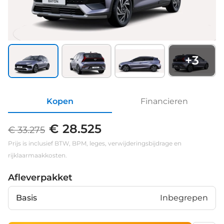
+
3
Kopen
Financieren
€ 28.525
€ 33.275
Prijs is inclusief BTW, BPM, leges, verwijderingsbijdrage en
rijklaarmaakkosten.
Afleverpakket
Basis
Inbegrepen