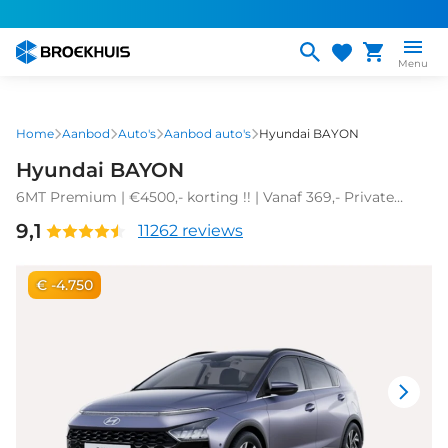
Overslaan
en
naar
Menu
de
inhoud
gaan
Home
Aanbod
Auto's
Aanbod auto's
Hyundai BAYON
Hyundai BAYON
6MT Premium | €4500,- korting !! | Vanaf 369,- Private
Lease p/m !
9,1
11262 reviews
€ -4.750