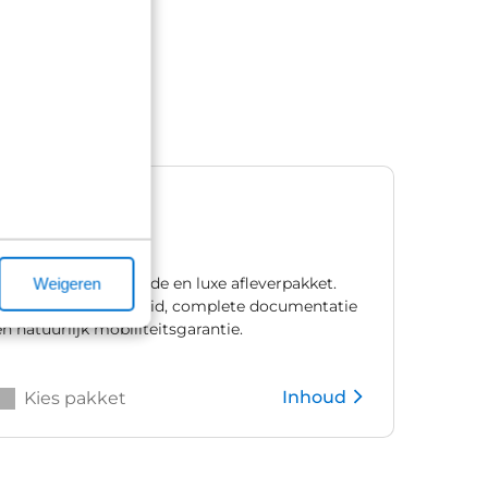
Premium
€ 1.195,00
Ons meest uitgebreide en luxe afleverpakket.
Weigeren
Met één jaar zekerheid, complete documentatie
en natuurlijk mobiliteitsgarantie.
Inhoud
Kies pakket