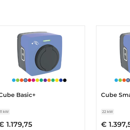
laden. Zoals u mag verwachten van deze
 reeks aan actieve veiligheidssystemen.
eld: dat is het voordeel van de head-up
Hyundai hoort ook de verkeersbord-detectie.
 mee en attendeert u op de significante
ane-keeping systeem zorgt voor een
ok. Afdwalen is uitgesloten. De veiligheid
ehoekdetector detectiesysteem, hill hold
m remsysteem en
den is een verademing. Eén belletje is
m klaarzetten?
Cube Basic+
Cube Sma
11 kW
22 kW
€ 1.179,75
€ 1.397,