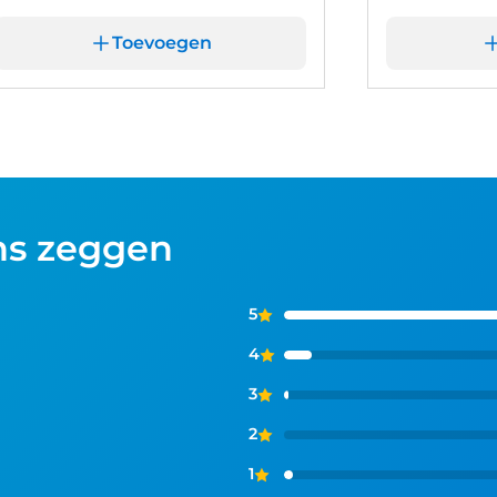
Toevoegen
ns zeggen
5
4
3
2
1