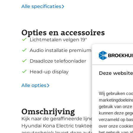
Alle specificaties
Opties en accessoires
Lichtmetalen velgen 19"
Audio installatie premium
Draadloze telefoonlader
Head-up display
Deze website
Alle opties
Wij gebruiken coo
marketingdoeleind
gebruik van onze 
Omschrijving
kunnen deze gegev
Kijk naar de geraffineerde lijnen. Verbaas u ove
verzameld op basi
Hyundai Kona Electric trakteert u op een onver
over onze cookies
het gebruik van a
accutechniek levert deze auto uitstekende pres