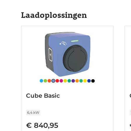
automatische airconditioning en draadloos op
Hyundai Kona Electric is hij uitgerust met een
Laadoplossingen
Belangrijke ritfuncties permanent in uw zichtv
display. Bij de veiligheidssystemen van deze 
Die leest tijdens het rijden als het ware met u
verkeersborden langs en boven de weg. Het L
automatisch constante positie binnen de rijstro
van deze auto wordt verder verhoogd door dod
functie, vermoeidheidsherkenning, autonoo
bandenspanningcontrolesysteem. Elektrisch rij
genoeg voor een proefrit. Wanneer zullen we '
Cube Basic
6,4 kW
€ 840,95