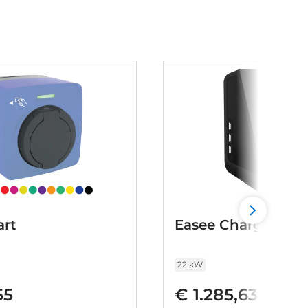
rt
Easee Charge Max
22 kW
55
€ 1.285,63