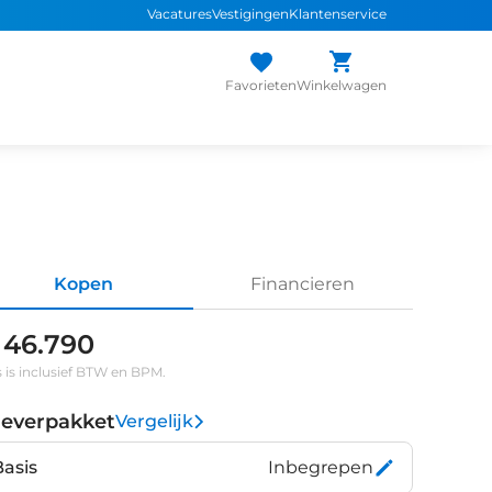
Vacatures
Vestigingen
Klantenservice
Favorieten
Winkelwagen
Kopen
Financieren
 46.790
s is inclusief BTW en BPM.
leverpakket
Vergelijk
Basis
Inbegrepen