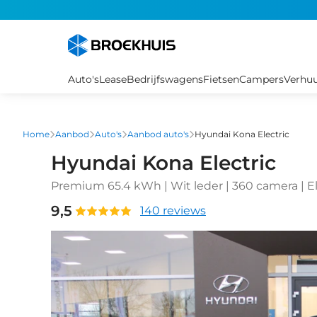
Overslaan
en
naar
de
inhoud
Auto's
Lease
Bedrijfswagens
Fietsen
Campers
Verhu
gaan
Home
Aanbod
Auto's
Aanbod auto's
Hyundai Kona Electric
Hyundai Kona Electric
Premium 65.4 kWh | Wit leder | 360 camera | El
Achterstoelen verwarmd | Airco (automatisch) 
9,5
140 reviews