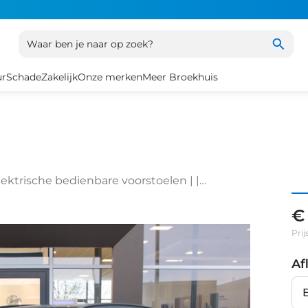
Waar ben je naar op zoek?
ur
Schade
Zakelijk
Onze merken
Meer Broekhuis
ektrische bedienbare voorstoelen | |
| Audio installatie premium
€
Prij
Af