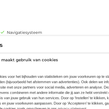
Navigatiesysteem
Achterstoelen verwarmd
Lederen bekleding
Sfeerverlichting
 maakt gebruik van cookies
kies voor het bijhouden van statistieken om jouw voorkeuren op te s
en (bijvoorbeeld het afstemmen van advertenties). Ook delen we inf
site met onze partners voor social media, adverteren en analyse. De
ens combineren met andere informatie die jij aan ze hebt verstrekt 
r de soepele aandrijftechniek. De elektrische
s van jouw gebruik van hun services. Door op ‘Instellen’ te klikken, 
gelijkbare rijervaring. Met zijn moderne
 en jouw voorkeuren aanpassen. Door op ‘Accepteren’ te klikken, ga
lle cookies zoals omschreven in ons
privacy statement
.
taties, met een rijbereik dat genoeg is voor