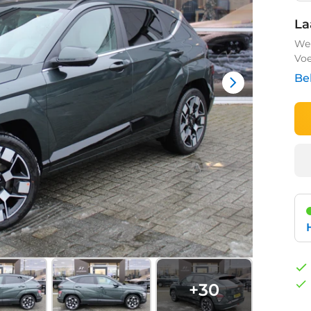
La
We 
Voe
Be
+
30