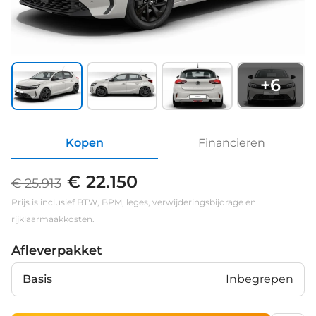
+
6
Kopen
Financieren
€ 22.150
€ 25.913
Prijs is inclusief BTW, BPM, leges, verwijderingsbijdrage en
rijklaarmaakkosten.
Afleverpakket
Basis
Inbegrepen