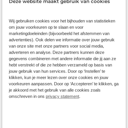
Deze website maakt gebruik van cookies
Wat klanten over ons zeggen
Wij gebruiken cookies voor het bijhouden van statistieken
om jouw voorkeuren op te slaan en voor
9,1
marketingdoeleinden (bijvoorbeeld het afstemmen van
advertenties). Ook delen we informatie over jouw gebruik
11237 reviews
van onze site met onze partners voor social media,
adverteren en analyse. Deze partners kunnen deze
gegevens combineren met andere informatie die jij aan ze
8882 reviews
5
hebt verstrekt of die ze hebben verzameld op basis van
1680 reviews
4
jouw gebruik van hun services. Door op ‘Instellen’ te
klikken, kun je meer lezen over onze cookies en jouw
295 reviews
3
voorkeuren aanpassen. Door op ‘Accepteren’ te klikken, ga
je akkoord met het gebruik van alle cookies zoals
160 reviews
2
omschreven in ons
privacy statement
.
220 reviews
1
Bekijk alle reviews