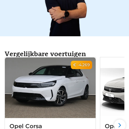
Vergelijkbare voertuigen
€ -4.269
Opel Corsa
Opel Co