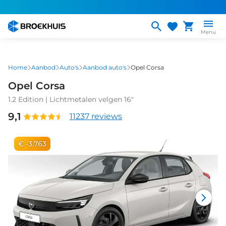
Overslaan
en
naar
Menu
de
inhoud
gaan
Home
Aanbod
Auto's
Aanbod auto's
Opel Corsa
Opel Corsa
1.2 Edition | Lichtmetalen velgen 16"
9,1
11237 reviews
€ -3.763