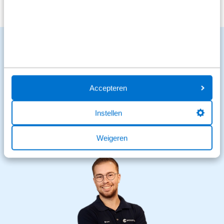
Benieuwd naar de mogelijkheden?
We staan voor je klaar en helpen graag.
Stuur een bericht
Accepteren
Stuur een WhatsApp
Instellen
0320 - 289 898
Weigeren
Open
Sluit om 18:00