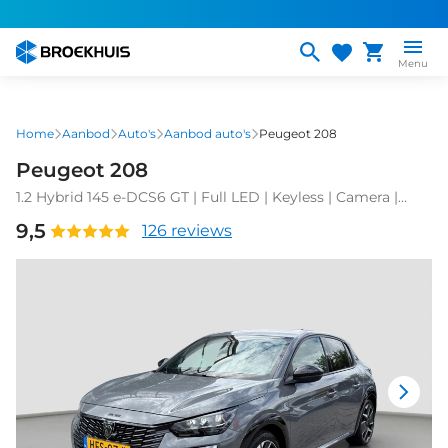
Overslaan
en
naar
Menu
de
inhoud
gaan
Home
Aanbod
Auto's
Aanbod auto's
Peugeot 208
Peugeot 208
1.2 Hybrid 145 e-DCS6 GT | Full LED | Keyless | Camera |
Sfeerverlichting | Full map navigatie | Carplay/android auto
9,5
126 reviews
|