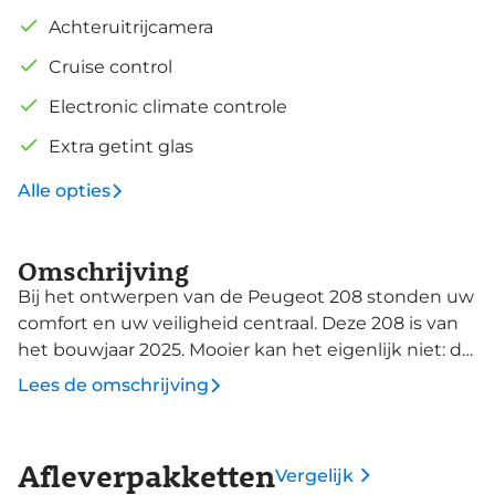
Achteruitrijcamera
Cruise control
Electronic climate controle
Extra getint glas
Alle opties
Omschrijving
Bij het ontwerpen van de Peugeot 208 stonden uw
comfort en uw veiligheid centraal. Deze 208 is van
het bouwjaar 2025. Mooier kan het eigenlijk niet: de
combi van elektromotor en verbrandingsmotor.
Lees de omschrijving
Met deze hybride Peugeot 208 kunt u alle kanten
op. De sportstoelen geven het interieur een super
strakke look. Verder is de Peugeot uitgerust met: 17
Afleverpakketten
Vergelijk
inch lichtmetalen velgen, Full LED koplampen,