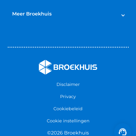
Lease
Broekhuis Jaarbeurt
Schadeherstel
Meer Broekhuis
Reparatie & Onderdelen
Autoverhuur
Contact opnemen
Bedrijfswageninrichting
Vestigingen
Zakelijk
Nieuws & Blogs
Verzekeringen
Werken bij Broekhuis
Algemene voorwaarden
Persmap
Disclaimer
Privacy
Cookiebeleid
Cookie instellingen
©2026 Broekhuis