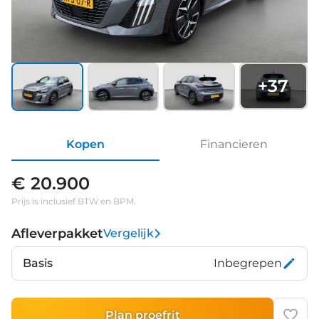
+
37
Kopen
Financieren
€ 20.900
Prijs is inclusief BTW en BPM.
Afleverpakket
Vergelijk
Basis
Inbegrepen
Plan proefrit