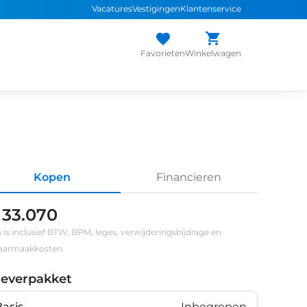
Vacatures
Vestigingen
Klantenservice
Favorieten
Winkelwagen
Kopen
Financieren
 33.070
s is inclusief BTW, BPM, leges, verwijderingsbijdrage en
klaarmaakkosten.
leverpakket
Basis
Inbegrepen