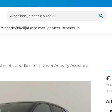
Waar ben je naar op zoek?
ur
Schade
Zakelijk
Onze merken
Meer Broekhuis
l met speedlimiter | Driver Activity Assistant,
€
Prij
rij
Af