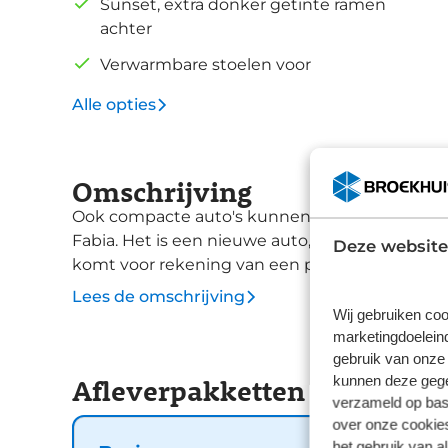
Sunset, extra donker getinte ramen
achter
Verwarmbare stoelen voor
Alle opties
Omschrijving
Ook compacte auto's kunnen volop ruimte en 
Fabia. Het is een nieuwe auto, hij is nu uit voo
Deze website
komt voor rekening van een pittige benzinem
transmissie. Ga samen met uw bijrijder lekker 
Lees de omschrijving
ondersteund door de sportstoelen blijft u bij 
Wij gebruiken coo
marketingdoeleind
wordt een fluitje van een cent door de achterui
gebruik van onze 
donderbui? De regensensor weet het als eerste
kunnen deze gegev
Afleverpakketten
dat kan deze auto dankzij de aanwezige cruis
verzameld op basi
spiegels, met startonderbreker, isofix-aanslui
over onze cookies
voorzieningen op deze auto. Elektronische ve
het gebruik van a