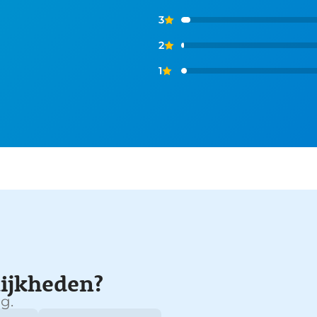
3
2
1
ijkheden?
g.