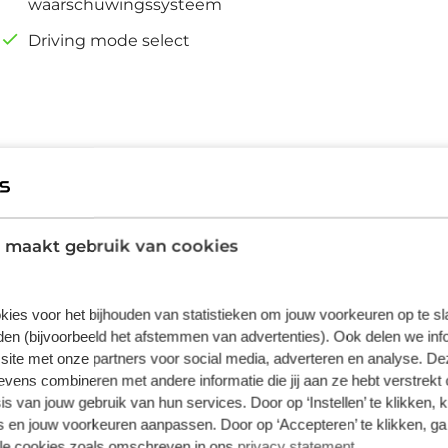
waarschuwingssysteem
Driving mode select
comfort bieden, dat bewijst deze Škoda
rraad leverbaar. De aandrijving van deze auto
 maakt gebruik van cookies
otor, in combinatie met een automatische
zitten in de verwarmbare voorstoelen. Stevig
elke beweging op uw plek. Strak inparkeren
kies voor het bijhouden van statistieken om jouw voorkeuren op te s
en (bijvoorbeeld het afstemmen van advertenties). Ook delen we inf
trijcamera. Een paar spetters of een
site met onze partners voor social media, adverteren en analyse. De
 en reageert precies goed! Zuinig zoeven,
ens combineren met andere informatie die jij aan ze hebt verstrekt 
e control. Ook automatisch dimmende
s van jouw gebruik van hun services. Door op ‘Instellen’ te klikken, 
ting en lederen versnellingspook horen tot de
 en jouw voorkeuren aanpassen. Door op ‘Accepteren’ te klikken, ga
iligheidsvoorzieningen helpen u onderweg
lle cookies zoals omschreven in ons
privacy statement
.