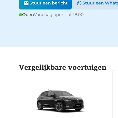
Stuur een bericht
Stuur een What
Open
Vandaag open tot 18:00
Vergelijkbare voertuigen