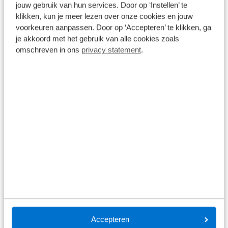
jouw gebruik van hun services. Door op ‘Instellen’ te
klikken, kun je meer lezen over onze cookies en jouw
voorkeuren aanpassen. Door op ‘Accepteren’ te klikken, ga
Wat klanten over ons zeggen
je akkoord met het gebruik van alle cookies zoals
omschreven in ons
privacy statement
.
9,1
11237 reviews
8882 reviews
5
1680 reviews
4
295 reviews
3
160 reviews
2
220 reviews
1
Bekijk alle reviews
Accepteren