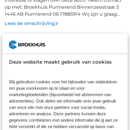
Interesse of vragen over deze auto? Neem contact
op met: Broekhuis Purmerend Binnenzeestraat 5
1446 AB Purmerend 06 17885914 Wij zijn u graag
verder van dienst! De inruilpremie is reeds verwerkt
Lees de omschrijving
in de geadverteerde prijs. Deze actieprijs is
uitsluitend geldig bij inruil van een auto. .
Afleverpakketten
Deze website maakt gebruik van cookies
Basis
Inbegrepen
Wij gebruiken cookies voor het bijhouden van statistieken
Dit pakket is standaard inbegrepen. We vinden het
om jouw voorkeuren op te slaan en voor
logisch dat u op kwaliteit kunt rekenen en we laten
marketingdoeleinden (bijvoorbeeld het afstemmen van
u graag weten wat u kunt verwachten.
advertenties). Ook delen we informatie over jouw gebruik
van onze site met onze partners voor social media,
Inhoud
Gekozen
adverteren en analyse. Deze partners kunnen deze
gegevens combineren met andere informatie die jij aan ze
hebt verstrekt of die ze hebben verzameld op basis van