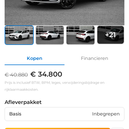
+
21
Kopen
Financieren
€ 34.800
€ 40.880
Prijs is inclusief BTW, BPM, leges, verwijderingsbijdrage en
rijklaarmaakkosten.
Afleverpakket
Basis
Inbegrepen