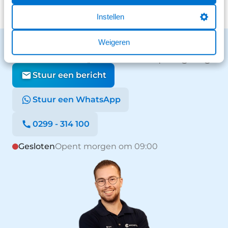
Instellen
Weigeren
Benieuwd naar de mogelijkheden?
We staan voor je klaar en helpen graag.
Stuur een bericht
Stuur een WhatsApp
0299 - 314 100
Gesloten
Opent morgen om 09:00