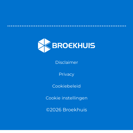
Autoverhuur
Contact opnemen
Bedrijfswageninrichting
Vestigingen
Zakelijk
Nieuws & Blogs
Verzekeringen
Werken bij Broekhuis
Algemene voorwaarden
Persmap
Disclaimer
Privacy
Cookiebeleid
Cookie instellingen
©2026 Broekhuis