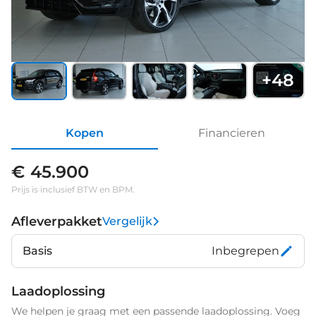
+
48
Kopen
Financieren
€ 45.900
Prijs is inclusief BTW en BPM.
Afleverpakket
Vergelijk
Basis
Inbegrepen
Laadoplossing
We helpen je graag met een passende laadoplossing. Voeg