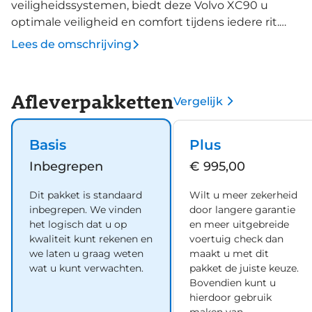
veiligheidssystemen, biedt deze Volvo XC90 u
optimale veiligheid en comfort tijdens iedere rit.
Elektrisch rijden of benzine? Deze hybride Volvo
Lees de omschrijving
XC90 combineert de pluspunten van allebei naar
keuze. De luchtvering absorbeert niet alleen
oneffenheden in het wegdek, maar verhoogt ook
Afleverpakketten
Vergelijk
aanzienlijk het rijplezier. Het lederen interieur geeft
deze auto luxe en klasse. Zit u goed? De stoelen zijn
eenvoudig instelbaar dankzij de elektrische
Basis
Plus
bediening met geheugen. Voel die ruimte eens!
Inbegrepen
€ 995,00
Lekker veel licht door het elektrisch bediende
glazen panoramadak. De achterklep opent
Dit pakket is standaard
Wilt u meer zekerheid
automatisch met een druk op de knop. Handig als
inbegrepen. We vinden
door langere garantie
u met volle handen staat. Wind, sneeuw, hagel,
het logisch dat u op
en meer uitgebreide
regen... allemaal vergeten als u het verwarmd
kwaliteit kunt rekenen en
voertuig check dan
we laten u graag weten
maakt u met dit
stuurwiel in handen heeft. In deze auto profiteert u
wat u kunt verwachten.
pakket de juiste keuze.
onder andere ook van: 3e zitrij met 2 stoelen, 22
Bovendien kunt u
inch lichtmetalen velgen, LED koplampen, extra
hierdoor gebruik
getint glas, in delen neerklapbare achterbank en