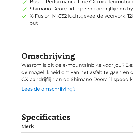
Bosch Performance Line CX middenmotor 
Shimano Deore 1x11-speed aandrijflijn en h
X-Fusion MIG32 luchtgeveerde voorvork, 
out
Omschrijving
Waarom is dit de e-mountainbike voor jou? Deze elektrische mountainbike geeft iedereen
de mogelijkheid om van het asfalt te gaan en 
CX-aandrijflijn en de Shimano Deore 11 speed kun jij alles aan. De
ervoor dat de kracht van de motor soepel over
Lees de omschrijving
bereik van de cassette zorgt ervoor dat jij nergens tekort 
uitgerust met een verende voorvork met een 
schijfremmen en 2.6 inch brede banden van S
Specificaties
voor dat jij veel comfort hebt tijdens het fiet
kan rijden. Het frame is ook gemaakt op comf
Merk
grotere diameter zorgt ervoor dat je nauwkeurig