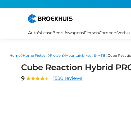
Overslaan
en
naar
de
inhoud
Auto's
Lease
Bedrijfswagens
Fietsen
Campers
Verhu
gaan
Home
Home Fietsen
Fietsen
Mountainbikes
E-MTB
Cube Reactio
Cube Reaction Hybrid PR
9
1580 reviews