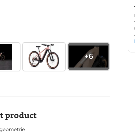
+
6
it product
-geometrie