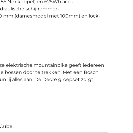
(85 Nm koppel) en 625Wh accu
ydraulische schijfremmen
120 mm (damesmodel met 100mm) en lock-
de bossen door te trekken. Met een Bosch
 Deore groepset zorgt
 gebracht wordt op het achterwiel. Met het
gaat komen. Verder is de e-mtb
veerweg van 120 mm, hydraulische
chwalbe. Deze onderdelen zorgen er samen
sen en met veel vertrouwen en grip in het bos
ort en vertrouwen. De balhoofdbuis met
Cube
er en met meer stabiliteit stuurt. Dit in