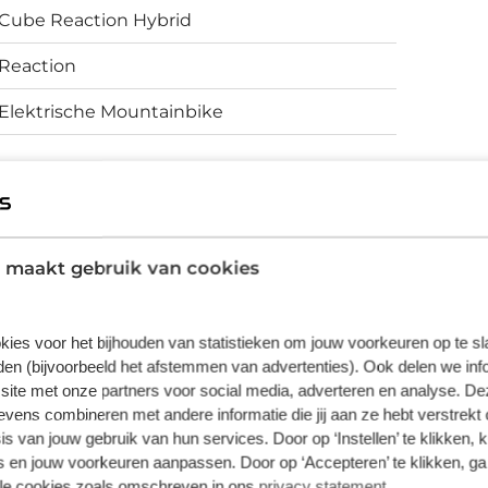
 rijplezier. Uiteraard lopen alle
Cube Reaction Hybrid
ht door Cube voor het monteren van een
ang te maken bij de zadelpen.
Reaction
Elektrische Mountainbike
Schijfremmen
 maakt gebruik van cookies
vering van de leverancier. Op basis van beschikbaarheid of
kies voor het bijhouden van statistieken om jouw voorkeuren op te s
en (bijvoorbeeld het afstemmen van advertenties). Ook delen we inf
site met onze partners voor social media, adverteren en analyse. De
ens combineren met andere informatie die jij aan ze hebt verstrekt 
s van jouw gebruik van hun services. Door op ‘Instellen’ te klikken, 
 en jouw voorkeuren aanpassen. Door op ‘Accepteren’ te klikken, ga
lle cookies zoals omschreven in ons
privacy statement
.