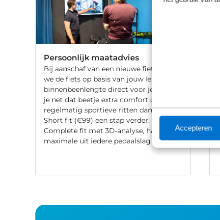
Persoonlijk maatadvies
Bij aanschaf van een nieuwe fiets stellen
we de fiets op basis van jouw lengte en
binnenbeenlengte direct voor je af. Wil
je net dat beetje extra comfort of fiets je
regelmatig sportieve ritten dan gaat de
Short fit (€99) een stap verder. Met een
Accepteren
Complete fit met 3D-analyse, haal je het
maximale uit iedere pedaalslag (€249).