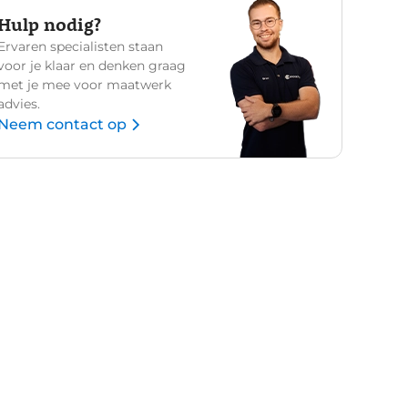
Hulp nodig?
Ervaren specialisten staan
voor je klaar en denken graag
met je mee voor maatwerk
advies.
Neem contact op