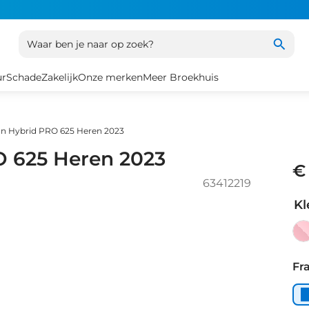
Waar ben je naar op zoek?
ur
Schade
Zakelijk
Onze merken
Meer Broekhuis
n Hybrid PRO 625 Heren 2023
O 625 Heren 2023
€
63412219
Kl
blu
Fr