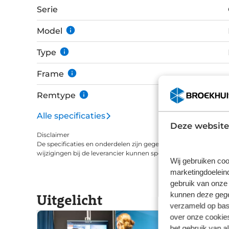
combinatie met het Agile Ride-geometrie zorgt voor nog meer
Serie
kabels door het frame heen en is eraan gedac
dropper post. Dit is gedaan door een kabeling
Model
Type
Frame
Remtype
Alle specificaties
Deze website
Disclaimer
De specificaties en onderdelen zijn gegeven op basis van aanle
wijzigingen bij de leverancier kunnen specificaties afwijken.
Wij gebruiken coo
marketingdoeleind
gebruik van onze 
kunnen deze gegev
Uitgelicht
verzameld op basi
over onze cookies
het gebruik van a