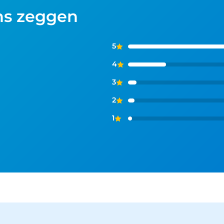
ns zeggen
5
4
3
2
1