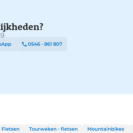
ijkheden?
g.
sApp
0546 - 861 807
 Fietsen
Tourweken - fietsen
Mountainbikes