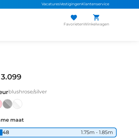
Vacatures
Vestigingen
Klantenservice
Favorieten
Winkelwagen
 3.099
eur
blushrose/silver
shrose/silver
flashgrey/green
flashwhite/black
ame maat
48
1.75m - 1.85m