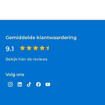
Gemiddelde klantwaardering
9.1
Bekijk hier de reviews
4.5
van
Volg ons
5
sterren