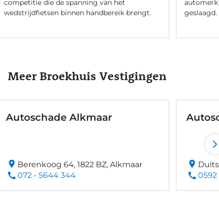
competitie die de spanning van het
automerk 
wedstrijdfietsen binnen handbereik brengt.
geslaagd.
Meer Broekhuis Vestigingen
Autoschade Alkmaar
Autos
Berenkoog 64, 1822 BZ, Alkmaar
Duits
072 - 5644 344
0592 