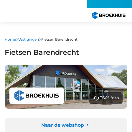
Overslaan
en
naar
de
inhoud
gaan
Home
Vestigingen
Fietsen Barendrecht
Fietsen Barendrecht
360° foto
Naar de webshop