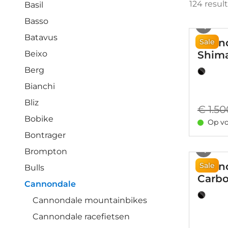
124
resul
Basil
Basso
Batavus
Canno
Sale
Beixo
Shima
Berg
Bianchi
Bliz
€ 1.50
Bobike
Op vo
Bontrager
Brompton
Canno
Sale
Bulls
Carbo
Cannondale
Cannondale mountainbikes
Cannondale racefietsen