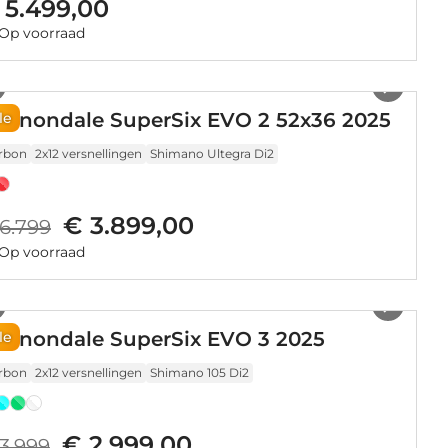
 5.499,00
Op voorraad
1
/
21
annondale SuperSix EVO 2 52x36 2025
le
rbon
2x12 versnellingen
Shimano Ultegra Di2
€ 3.899,00
6.799
Op voorraad
1
/
48
annondale SuperSix EVO 3 2025
le
rbon
2x12 versnellingen
Shimano 105 Di2
€ 2.999,00
3.999