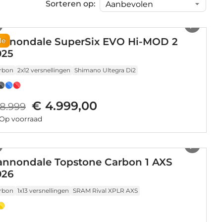
Sorteren op:
1
/
41
annondale SuperSix EVO Hi-MOD 2
le
025
rbon
2x12 versnellingen
Shimano Ultegra Di2
€ 4.999,00
8.999
Op voorraad
1
/
21
annondale Topstone Carbon 1 AXS
026
rbon
1x13 versnellingen
SRAM Rival XPLR AXS