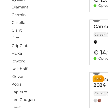
Op vo
Diamant
Garmin
Gazelle
Canno
Giant
Carbon
Giro
GripGrab
€ 14
Huka
Op vo
Idworx
Kalkhoff
Klever
Canno
Sale
Koga
2024
Lapierre
Carbon
Lee Cougan
Levit