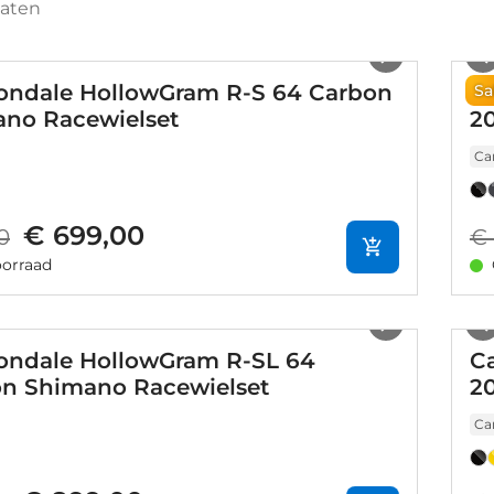
taten
1
/
3
ndale HollowGram R-S 64 Carbon
C
Sa
no Racewielset
2
Ca
€ 699,00
0
€ 
orraad
1
/
7
ndale HollowGram R-SL 64
C
n Shimano Racewielset
2
Ca