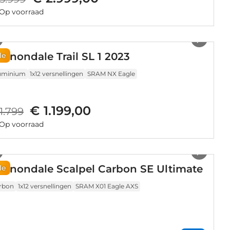
Op voorraad
1
/
9
nnondale Trail SL 1 2023
le
uminium
1x12 versnellingen
SRAM NX Eagle
€ 1.199,00
1.799
Op voorraad
1
/
11
annondale Scalpel Carbon SE Ultimate
le
rbon
1x12 versnellingen
SRAM X01 Eagle AXS