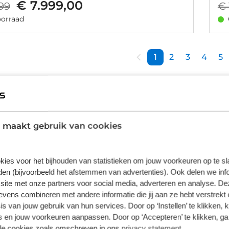
€ 7.999,00
99
€ 
orraad
1
2
3
4
5
dale fietsen
 maakt gebruik van cookies
erk Cannondale heeft Broekhuis Fietsen echt een top me
e zijn zeer gebruiksvriendelijk, fantastisch om mee te
kies voor het bijhouden van statistieken om jouw voorkeuren op te s
n van Cannondale zijn uiterst veelzijdig en een genot 
en (bijvoorbeeld het afstemmen van advertenties). Ook delen we inf
site met onze partners voor social media, adverteren en analyse. De
e heeft een fiets voor elk type fietser. Zoek je een sp
ens combineren met andere informatie die jij aan ze hebt verstrekt 
 Cannondale Tesoro of Canvas wellicht iets voor jou. Zoek
s van jouw gebruik van hun services. Door op ‘Instellen’ te klikken, 
n, dan raden wij de Cannondale Mavaro aan. Alle E-bik
 en jouw voorkeuren aanpassen. Door op ‘Accepteren’ te klikken, ga
lle cookies zoals omschreven in ons
privacy statement
.
ieën en gemaakt voor puur rijplezier.