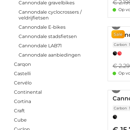
€ 2.19
Cannondale gravelbikes
Op vo
Cannondale cyclocrossers /
veldrijfietsen
Cannondale E-bikes
Canno
Sale
Cannondale stadsfietsen
Carbon
Cannondale LAB71
Cannondale aanbiedingen
Carqon
€ 2.2
Op vo
Castelli
Cervélo
Continental
Canno
Cortina
Carbon
Craft
Cube
€ 15
Cyclon