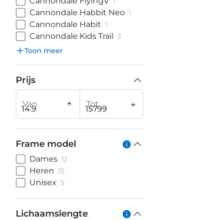
Cannondale FlyingV
1
Cannondale Habbit Neo
1
Cannondale Habit
1
Cannondale Kids Trail
3
Toon meer
Prijs
Van
Tot
Frame model
Dames
12
Heren
15
Unisex
5
Lichaamslengte