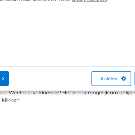
ndale het merk
e heeft een gedreven groep mensen. En dat zijn ze alti
neerd over het bouwen van de beste, meest innovatieve
 ze kunnen om de best mogelijke fietservaring te creëre
 te mogen voeren. Ieder jaar weet dit merk zichzelf weer 
s vak kunnen uitvoeren.
e streeft continu naar vooruitang. Verbeteringen in de 
Instellen
 tot de beste ter wereld behoort. Lees en bekijk hiero
e. Weet u al voldoende? Het is ook mogelijk om gelijk 
 klikken.