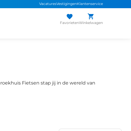
Vacatures
Vestigingen
Klantenservice
 assortiment
sterke
merken
Persoonlijk advies
van de expert
Inruil
a
Favorieten
Winkelwagen
Broekhuis Fietsen stap jij in de wereld van