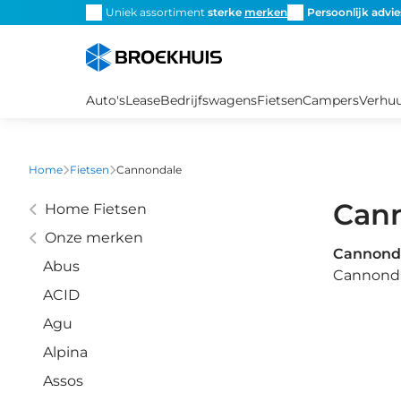
Overslaan
snel de
juiste fiets
Uniek assortiment
sterke
merken
Persoonlijk advie
en
naar
de
inhoud
Auto's
Lease
Bedrijfswagens
Fietsen
Campers
Verhu
gaan
Home
Fietsen
Cannondale
Can
Home Fietsen
Onze merken
Cannond
Abus
Cannonda
ACID
Agu
Alpina
Assos