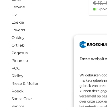
€ 13.4
Lezyne
Op vo
Liv
Loekie
Lovens
Oakley
Ortlieb
Cannon
Pegasus
Deze website
Pinarello
Met het m
POC
Cannondal
Wij gebruiken coo
Ridley
de fietse
marketingdoeleind
Riese & Müller
gebruik van onze 
Cannondal
kunnen deze gegev
Roeckl
Dan is de
verzameld op basi
Santa Cruz
kunt make
over onze cookies
Santos
het gebruik van a
technolog