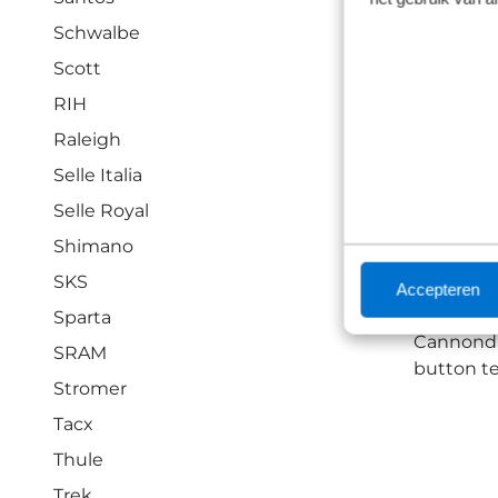
Schwalbe
Canno
Scott
RIH
Cannondal
Raleigh
gepassio
Selle Italia
alles wat
collectie
Selle Royal
passie on
Shimano
SKS
Cannondal
Accepteren
fabrikant
Sparta
Cannondal
SRAM
button te
Stromer
Tacx
Thule
Trek