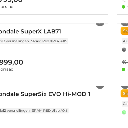
orraad
1
/
14
ndale SuperX LAB71
Ca
Sa
1x13 versnellingen
SRAM Red XPLR AXS
Al
.999,00
€ 
orraad
1
/
17
ndale SuperSix EVO Hi-MOD 1
C
Sa
Ca
2x12 versnellingen
SRAM RED eTap AXS