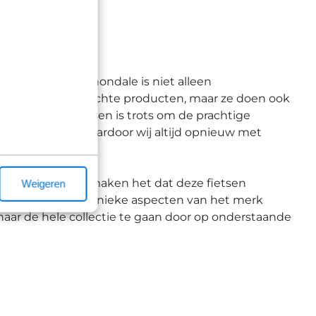
jd geweest. Cannondale is niet alleen
 en prestatiegerichte producten, maar ze doen ook
n. Broekhuis Fietsen is trots om de prachtige
te overtreffen, waardoor wij altijd opnieuw met
kleinste details maken het dat deze fietsen
Weigeren
nder meer over de unieke aspecten van het merk
naar de hele collectie te gaan door op onderstaande