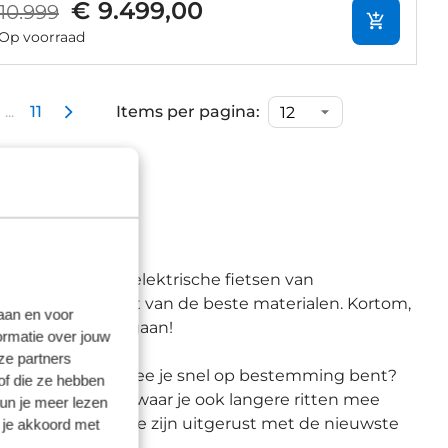
€ 9.499,00
10.999
Op voorraad
...
11
Items per pagina:
rk in huis. De elektrische fietsen van
 rijden en gemaakt van de beste materialen. Kortom,
laan en voor
om mee op pad te gaan!
ormatie over jouw
ze partners
ortieve fiets waarmee je snel op bestemming bent?
of die ze hebben
 je een stadfiets waar je ook langere ritten mee
kun je meer lezen
es van Cannondale zijn uitgerust met de nieuwste
 je akkoord met