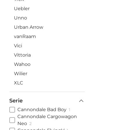
Uebler
Unno
Urban Arrow
vanRaam
Vici
Vittoria
Wahoo
Wilier
XLC
Serie
Cannondale Bad Boy
1
Cannondale Cargowagon
Neo
2