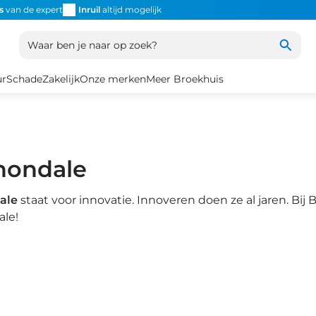
s
van de expert
Inruil
altijd mogelijk
Altijd snel de
juiste fiets
Uniek
Waar ben je naar op zoek?
ur
Schade
Zakelijk
Onze merken
Meer Broekhuis
nondale
ale
staat voor innovatie. Innoveren doen ze al jaren. Bij 
le!