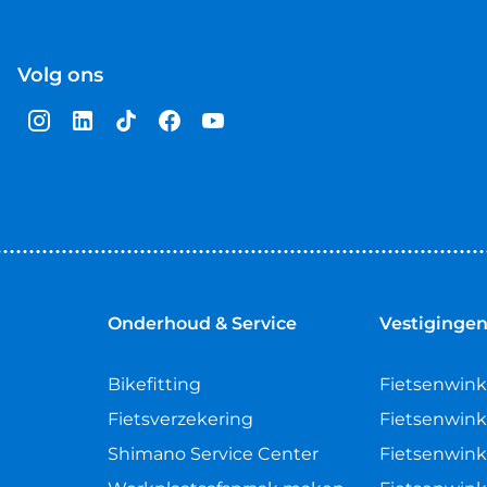
ng van jouw fiets door de opsporingsdienst. Je zorgt z
Volg ons
efstal wanneer aan alle bovenstaande diefstalpreventie-
Onderhoud & Service
Vestiginge
n worden opgevraagd bij schade of diefstal:
het Bosch smart systeem (BES3)
Bikefitting
Fietsenwink
isstalling)
Fietsverzekering
Fietsenwink
steem inclusief abonnement voor opsporing (dit dien je 
Shimano Service Center
Fietsenwink