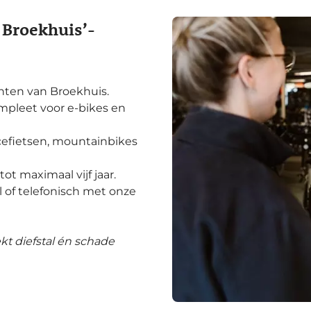
 Broekhuis’-
nten van Broekhuis.
mpleet voor e-bikes en
acefietsen, mountainbikes
ot maximaal vijf jaar.
l of telefonisch met onze
kt diefstal én schade