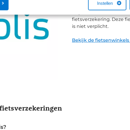
Instellen
Heb je online bij Broekh
altijd door één van onz
fietsverzekering. Deze fi
is niet verplicht.
Bekijk de fietsenwinkels
 fietsverzekeringen
is?