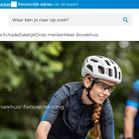
erken
Persoonlijk advies
van de expert
Inruil
altijd mogelijk
Altijd
Waar ben je naar op zoek?
ur
Schade
Zakelijk
Onze merken
Meer Broekhuis
roekhuis'-fietsverzekering