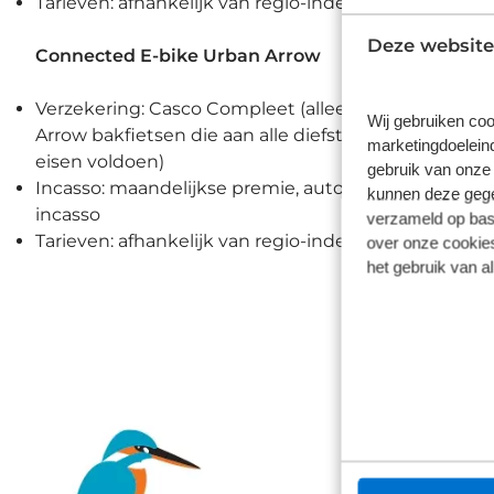
Tarieven: afhankelijk van regio-indelingen
Deze website
Connected E-bike Urban Arrow
Verzekering: Casco Compleet (alleen voor Urban
Wij gebruiken coo
Arrow bakfietsen die aan alle diefstalpreventie-
marketingdoeleind
eisen voldoen)
gebruik van onze 
Incasso: maandelijkse premie, automatische
kunnen deze gegev
incasso
verzameld op basi
Tarieven: afhankelijk van regio-indelingen
over onze cookies
het gebruik van a