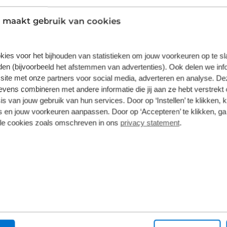
Extra voordeel: mogelijkheid tot KNWU-
lidmaatschap
 maakt gebruik van cookies
kies voor het bijhouden van statistieken om jouw voorkeuren op te s
en (bijvoorbeeld het afstemmen van advertenties). Ook delen we inf
site met onze partners voor social media, adverteren en analyse. De
ens combineren met andere informatie die jij aan ze hebt verstrekt 
s van jouw gebruik van hun services. Door op ‘Instellen’ te klikken, 
 en jouw voorkeuren aanpassen. Door op ‘Accepteren’ te klikken, ga
lle cookies zoals omschreven in ons
privacy statement
.
Sluit een 'Kingpo
af
Een ‘Kingpolis voor Broek
Broekhuis-fietsenwinkel