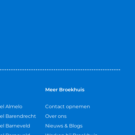
elf voor een goed werkend track-and-trace systeem
eisen is voldaan en de beveiligingssystemen op het
n
Meer Broekhuis
el Almelo
Contact opnemen
el Barendrecht
Over ons
zelf af te sluiten)
el Barneveld
Nieuws & Blogs