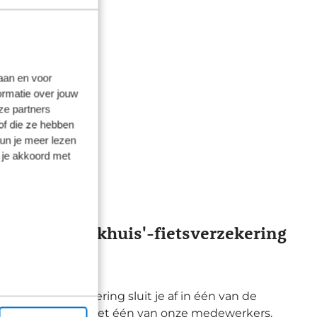
laan en voor
ormatie over jouw
ze partners
of die ze hebben
kun je meer lezen
 je akkoord met
lis voor Broekhuis'-fietsverzekering
huis’-fietsverzekering sluit je af in één van de
s of telefonisch met één van onze medewerkers.