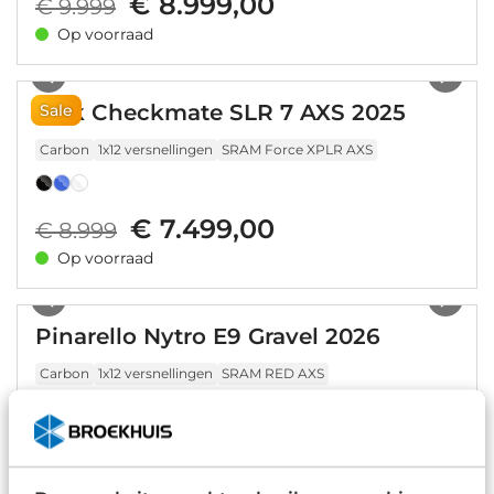
€ 8.999,00
€ 9.999
Op voorraad
1
/
28
Trek Checkmate SLR 7 AXS 2025
Sale
Carbon
1x12 versnellingen
SRAM Force XPLR AXS
€ 7.499,00
€ 8.999
Op voorraad
1
/
12
Pinarello Nytro E9 Gravel 2026
Carbon
1x12 versnellingen
SRAM RED AXS
€ 13.000,00
Op voorraad