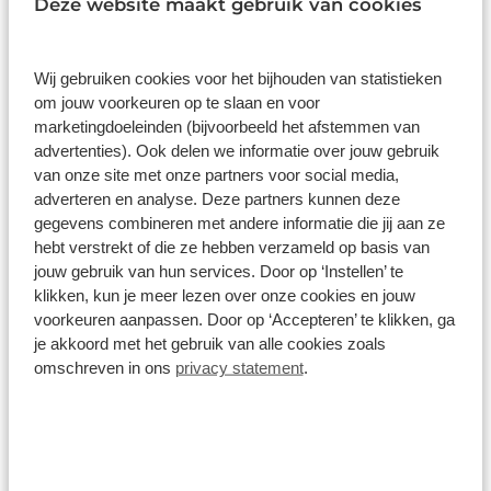
Deze website maakt gebruik van cookies
1
/
17
Cervelo Aspero-5 GRX RX 825 Di2 1
Wij gebruiken cookies voor het bijhouden van statistieken
2026
om jouw voorkeuren op te slaan en voor
marketingdoeleinden (bijvoorbeeld het afstemmen van
Carbon
1x12 versnellingen
Shimano GRX 825 Di2
advertenties). Ook delen we informatie over jouw gebruik
van onze site met onze partners voor social media,
adverteren en analyse. Deze partners kunnen deze
€ 8.299,00
gegevens combineren met andere informatie die jij aan ze
Op voorraad
hebt verstrekt of die ze hebben verzameld op basis van
1
/
20
jouw gebruik van hun services. Door op ‘Instellen’ te
klikken, kun je meer lezen over onze cookies en jouw
Giant Revolt Advanced Pro 0 2025
voorkeuren aanpassen. Door op ‘Accepteren’ te klikken, ga
je akkoord met het gebruik van alle cookies zoals
Carbon
2x12 versnellingen
SRAM Force eTap AXS
omschreven in ons
privacy statement
.
€ 6.699,00
Op voorraad