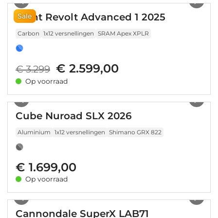
Giant Revolt Advanced 1 2025
Sale
Carbon
1x12 versnellingen
SRAM Apex XPLR
€ 2.599,00
€ 3.299
Op voorraad
1
/
10
Cube Nuroad SLX 2026
Aluminium
1x12 versnellingen
Shimano GRX 822
€ 1.699,00
Op voorraad
1
/
14
Cannondale SuperX LAB71