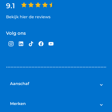
9.1
Bekijk hier de reviews
4.5
van
Volg ons
5
sterren
Aanschaf
Elektrische fietsen
Speed pedelecs
Merken
Racefietsen