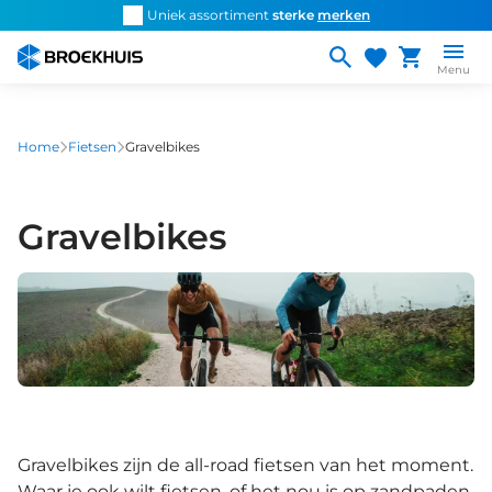
Overslaan
d snel de
juiste fiets
Uniek assortiment
sterke
merken
Persoonlijk ad
en
naar
Menu
de
inhoud
gaan
Home
Fietsen
Gravelbikes
Gravelbikes
Gravelbikes zijn de all-road fietsen van het moment.
Waar je ook wilt fietsen, of het nou is op zandpaden,