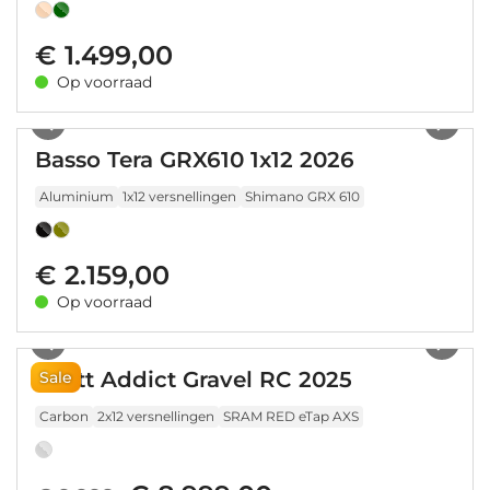
€ 1.499,00
Op voorraad
1
/
25
Basso Tera GRX610 1x12 2026
Aluminium
1x12 versnellingen
Shimano GRX 610
€ 2.159,00
Op voorraad
1
/
5
Scott Addict Gravel RC 2025
Sale
Carbon
2x12 versnellingen
SRAM RED eTap AXS