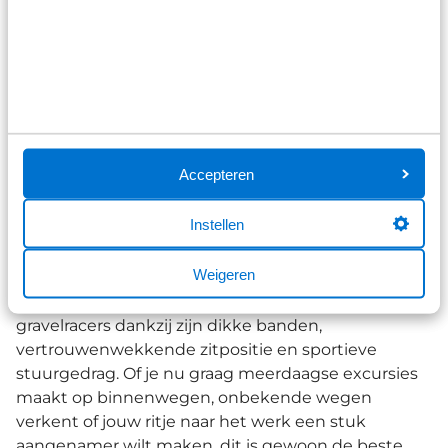
1
2
3
...
13
Items per pagina:
De beste merken gravelbikes
Accepteren
Instellen
Bij Broekhuis Fietsen vind je high-end gravelracer
merken.
Cannondale
schittert al sinds het
Weigeren
ontstaan van de gravelbikes met de Topstone serie.
De gravelbike maakt korte metten met alle andere
gravelracers dankzij zijn dikke banden,
vertrouwenwekkende zitpositie en sportieve
stuurgedrag. Of je nu graag meerdaagse excursies
maakt op binnenwegen, onbekende wegen
verkent of jouw ritje naar het werk een stuk
aangenamer wilt maken, dit is gewoon de beste