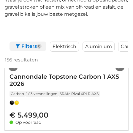
gravel stroken of een mix van off-road en asfalt, de
gravel bike is jouw beste metgezel.
Filters
Elektrisch
Aluminium
Carb
0
156
resultaten
1
/
21
Cannondale Topstone Carbon 1 AXS
2026
Carbon
1x13 versnellingen
SRAM Rival XPLR AXS
€ 5.499,00
Op voorraad
1
/
9