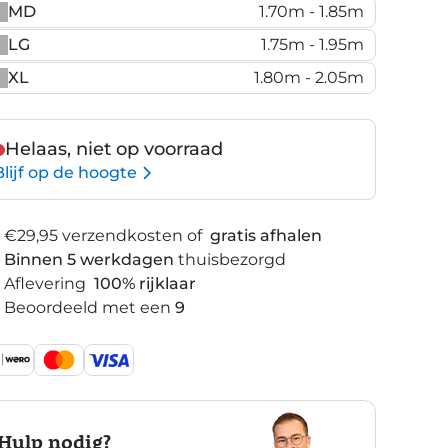
MD
1.70m - 1.85m
LG
1.75m - 1.95m
XL
1.80m - 2.05m
Helaas, niet op voorraad
Blijf op de hoogte
€29,95 verzendkosten of
gratis afhalen
Binnen 5 werkdagen
thuisbezorgd
Aflevering
100% rijklaar
Beoordeeld met een
9
Hulp nodig?