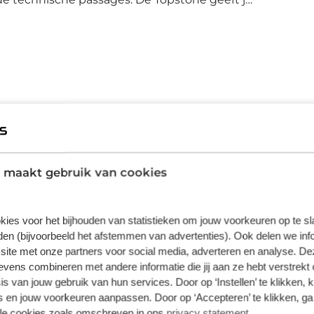
promissen meer, maar meer controle en grip.
vindt je heel veel bevestigingspunten voor
evestigingspunten op de boven buis, de
ten op de voorvork. In het voorwiel
edt hypernauwkeurige gegevens over snelheid,
egistreert je fiets jouw ritten, herinnert je
Cannondale
Cannondale Topstone Carbon
Topstone
 maakt gebruik van cookies
Gravelbike
kies voor het bijhouden van statistieken om jouw voorkeuren op te s
Topstone Carbon, Kingpin suspension
en (bijvoorbeeld het afstemmen van advertenties). Ook delen we inf
system, SmartSense compatible, Proportional
site met onze partners voor social media, adverteren en analyse. De
Response construction, 12x142mm thru-axle,
ens combineren met andere informatie die jij aan ze hebt verstrekt 
27.2 dropper post ready, BSA 68mm threaded
s van jouw gebruik van hun services. Door op ‘Instellen’ te klikken, 
BB, DirectLine internal cable routing
 en jouw voorkeuren aanpassen. Door op ‘Accepteren’ te klikken, ga
lle cookies zoals omschreven in ons
privacy statement
.