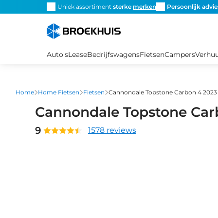
Overslaan
snel de
juiste fiets
Uniek assortiment
sterke
merken
Persoonlijk advie
en
naar
de
inhoud
Auto's
Lease
Bedrijfswagens
Fietsen
Campers
Verhu
gaan
Home
Home Fietsen
Fietsen
Cannondale Topstone Carbon 4 2023
Cannondale Topstone Car
9
1578 reviews