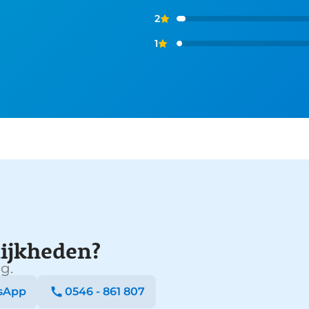
2
1
ijkheden?
g.
sApp
0546 - 861 807