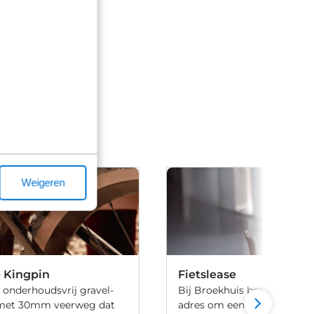
Weigeren
 Kingpin
Fietslease
 onderhoudsvrij gravel-
Bij Broekhuis ben je aan he
met 30mm veerweg dat
adres om een fiets te leasen.