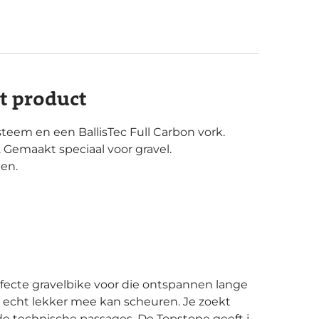
it product
teem en een BallisTec Full Carbon vork.
emaakt speciaal voor gravel.
men.
k echt lekker mee kan scheuren. Je zoekt
 de technische passages. De Topstone geeft je