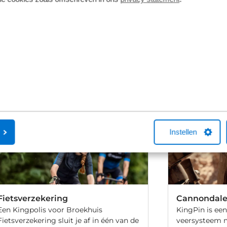
Schijfremmen
vering van de leverancier. Op basis van beschikbaarheid of
Instellen
Fietsverzekering
Cannondale
Een Kingpolis voor Broekhuis
KingPin is een
Fietsverzekering sluit je af in één van de
veersysteem 