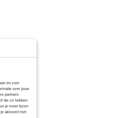
laan en voor
ormatie over jouw
ze partners
of die ze hebben
kun je meer lezen
 je akkoord met