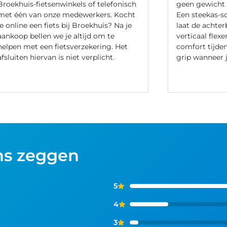
Broekhuis-fietsenwinkels of telefonisch
geen gewicht 
met één van onze medewerkers. Kocht
Een steekas-sc
je online een fiets bij Broekhuis? Na je
laat de achte
aankoop bellen we je altijd om te
verticaal flex
helpen met een fietsverzekering. Het
comfort tijde
afsluiten hiervan is niet verplicht.
grip wanneer j
ns zeggen
5
4
3