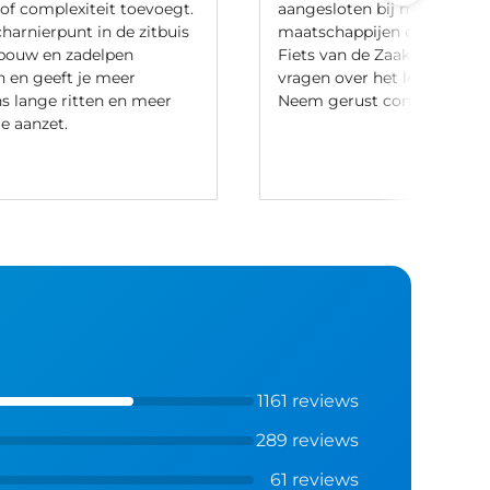
of complexiteit toevoegt.
aangesloten bij meerdere l
harnierpunt in de zitbuis
maatschappijen en hebben 
rbouw en zadelpen
Fiets van de Zaak-regeling.
en en geeft je meer
vragen over het leasen van 
ns lange ritten en meer
Neem gerust contact met o
e aanzet.
1161 reviews
289 reviews
61 reviews