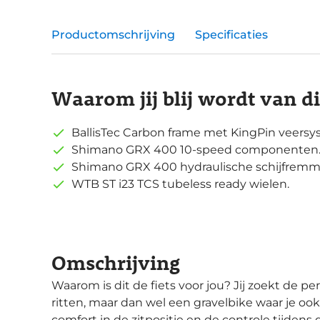
Productomschrijving
Specificaties
Waarom jij blij wordt van d
BallisTec Carbon frame met KingPin veersys
Shimano GRX 400 10-speed componenten. G
Shimano GRX 400 hydraulische schijfrem
WTB ST i23 TCS tubeless ready wielen.
Omschrijving
Waarom is dit de fiets voor jou? Jij zoekt de perfecte gravelbike voor die ontspannen lange
ritten, maar dan wel een gravelbike waar je oo
comfort in de zitpositie en de controle tijdens