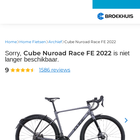
Overslaan
en
naar
de
inhoud
gaan
Home
Home Fietsen
Archief
Cube Nuroad Race FE 2022
Cube Nuroad Race FE 2022
Sorry,
is niet
langer beschikbaar.
9
1586 reviews