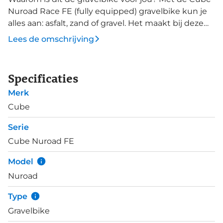
Nuroad Race FE (fully equipped) gravelbike kun je
alles aan: asfalt, zand of gravel. Het maakt bij deze
fiets niet uit! Met een paar cruciale elementen
Lees de omschrijving
heeft Cube een echte alleskunner weten te maken
van deze gravelbike! Zo heeft het een racestuur en
heb je altijd grip met de 40 mm licht rollende
Specificaties
banden. Deze uitvoering van de Nuroad is volledig
Merk
uitgerust met achterdrager, spatborden, standaard
en verlichting. De ideale vakantiefiets (bij montage
Cube
van lowriders, wat kan met de standaard
Serie
montagepunten) of als een supersnelle en
Cube Nuroad FE
sportieve woon-werk fiets.
Model
Nuroad
Type
Gravelbike