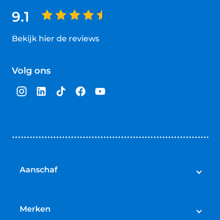
9.1
Bekijk hier de reviews
4.5
van
Volg ons
5
sterren
Aanschaf
Elektrische fietsen
Speed pedelecs
Merken