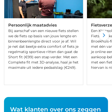
Persoonlijk maatadvies
Fietsverz
Bij aanschaf van een nieuwe fiets stellen
Een Kingpol
we de fiets op basis van jouw lengte en
Fietsverzeke
binnenbeenlengte direct voor je af. Wil
Broekhuis-f
je net dat beetje extra comfort of fiets je
met één va
regelmatig sportieve ritten dan gaat de
je online ee
Short fit (€99) een stap verder. Met een
aankoop bel
Complete fit met 3D-analyse, haal je het
met een fiet
maximale uit iedere pedaalslag (€249).
hiervan is ni
Wat klanten over ons zeggen