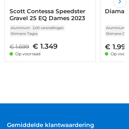
Scott Contessa Speedster
Diaman
Gravel 25 EQ Dames 2023
Aluminium
2x10 versnellingen
Aluminium
Shimano Tiagra
Shimano GRX
€ 1.349
€ 1.99
€ 1.699
Op voorraad
Op voorr
Gemiddelde klantwaardering