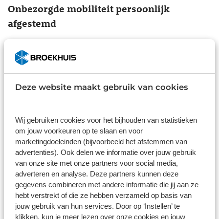
Onbezorgde mobiliteit persoonlijk
afgestemd
Als onderdeel van Broekhuis kunnen de
medewerkers straks ook in de nieuw overgenomen
vestigingen onze diverse mobiliteitsoplossingen
aanbieden. Zo staan we voor u klaar met persoonlijk
Deze website maakt gebruik van cookies
advies, de aanschaf van nieuwe en gebruikte auto’s
en bedrijfswagens, private en zakelijke lease,
verzekeringen, financieringen en
Wij gebruiken cookies voor het bijhouden van statistieken
wagenparkbeheer.
om jouw voorkeuren op te slaan en voor
marketingdoeleinden (bijvoorbeeld het afstemmen van
advertenties). Ook delen we informatie over jouw gebruik
van onze site met onze partners voor social media,
Heeft u vragen?
adverteren en analyse. Deze partners kunnen deze
gegevens combineren met andere informatie die jij aan ze
hebt verstrekt of die ze hebben verzameld op basis van
Mocht u nog vragen hebben met betrekking tot de
jouw gebruik van hun services. Door op ‘Instellen’ te
overname van Auto Palace Groep? Dan kunt u
klikken, kun je meer lezen over onze cookies en jouw