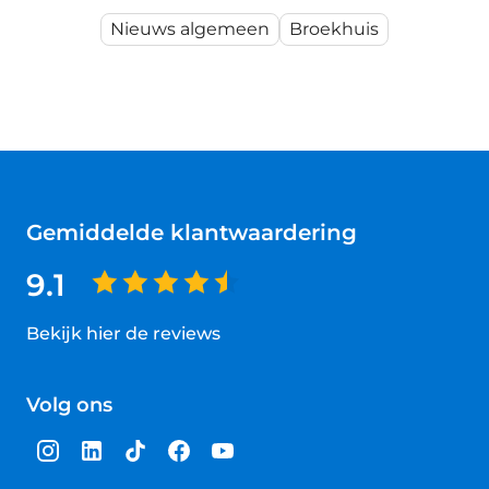
Nieuws algemeen
Broekhuis
Gemiddelde klantwaardering
9.1
Bekijk hier de reviews
4.5
van
Volg ons
5
sterren