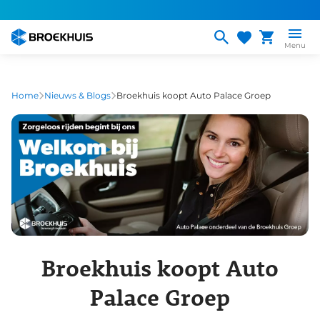
Overslaan
en
naar
Menu
de
inhoud
gaan
Home
Nieuws & Blogs
Broekhuis koopt Auto Palace Groep
Broekhuis koopt Auto
Palace Groep