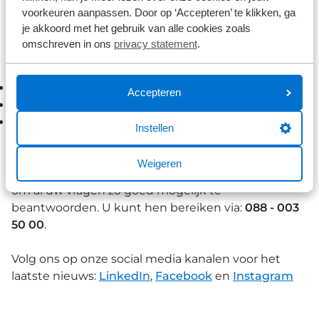
gerust contact opnemen met onze medewerkers
voorkeuren aanpassen. Door op ‘Accepteren’ te klikken, ga
van het Klant Contact Centrum. Zij staan graag voor
je akkoord met het gebruik van alle cookies zoals
u klaar!
omschreven in ons
privacy statement
.
Zij zijn te bereiken via:
De chat op onze website
Accepteren
Per telefoon:
0341 75 11 87
Het
contactformulier
Instellen
Ook de medewerkers van het Klant Contact
Weigeren
Centrum van Auto Palace Groep staan voor u klaar,
om al uw vragen zo goed mogelijk te
beantwoorden. U kunt hen bereiken via:
088 - 003
50 00
.
Volg ons op onze social media kanalen voor het
laatste nieuws:
LinkedIn
,
Facebook
en
Instagram