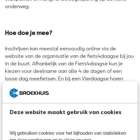
onderweg.
Hoe doe je mee?
Inschrijven kan meestal eenvoudig online via de
website van de organisatie van de fiets4daagse bij jou
in de buurt. Afhankelijk van de Fiets4daagse kun je
kiezen voor deelname aan alle 4 de dagen of een
losse dag meefietsen. En bij een Vierdaagse horen
natuurlijk ook medailles. Deze ontbreken meestal ook
niet bij de Fiets4daagse.
Waar vind je een Fiets4daagse?
Deze website maakt gebruik van cookies
Er zijn jaarlijks tientallen Fiets4daagsen in Nederland,
verspreid over het hele land. Voor een overzicht van
alle Fiets4daagsen in 2025 kun je terecht op
Wij gebruiken cookies voor het bijhouden van statistieken
fietsvierdaagsen.nl
. Hier vind je een uitgebreide
om jouw voorkeuren op te slaan en voor