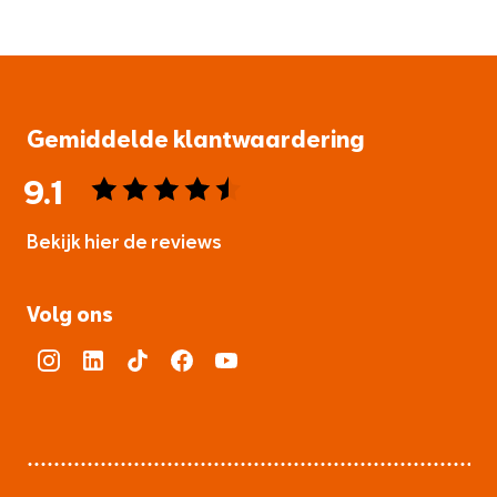
Gemiddelde klantwaardering
9.1
Bekijk hier de reviews
4.5
van
Volg ons
5
sterren