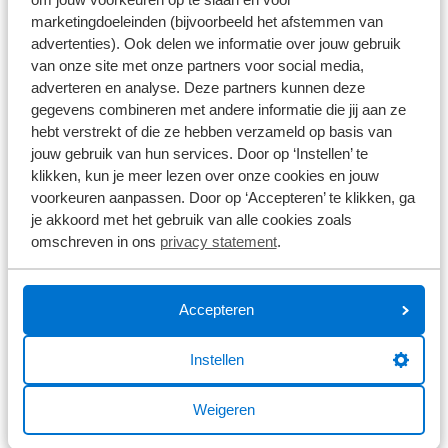
kalender met data en locaties van de verschillende
marketingdoeleinden (bijvoorbeeld het afstemmen van
advertenties). Ook delen we informatie over jouw gebruik
Fiets4daagsen door het hele land.​
van onze site met onze partners voor social media,
adverteren en analyse. Deze partners kunnen deze
gegevens combineren met andere informatie die jij aan ze
Is jouw fiets er klaar voor?
hebt verstrekt of die ze hebben verzameld op basis van
jouw gebruik van hun services. Door op ‘Instellen’ te
klikken, kun je meer lezen over onze cookies en jouw
Het is verstandig om goed voorbereid aan de start van
voorkeuren aanpassen. Door op ‘Accepteren’ te klikken, ga
een Fiets4daagse te verschijnen. Het meest belangrijk
je akkoord met het gebruik van alle cookies zoals
is een goed onderhouden fiets. Heb je zin om mee te
omschreven in ons
privacy statement
.
doen, maar moet je fiets nog nagekeken worden? Maak
dan een onderhoudsafspraak met één van onze
fietsvestigingen.
Accepteren
Daarnaast is het belangrijk om voldoende eten en
Instellen
drinken mee te nemen plus natuurlijk je goede humeur!
Sommige Fiets4daagses bieden zelfs een gratis ontbijt
Weigeren
of leuke verrassingen onderweg, om het extra feestelijk
te maken.​