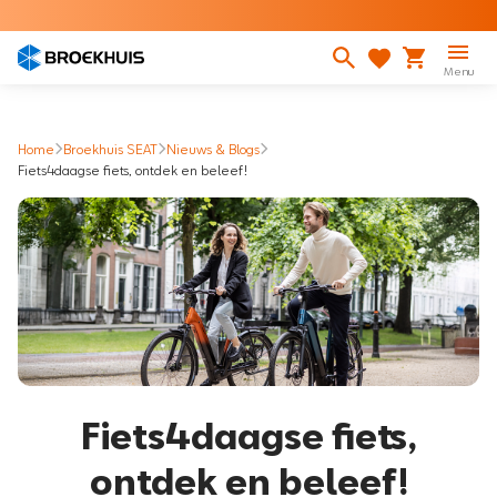
Overslaan
en
naar
Menu
de
inhoud
gaan
Home
Broekhuis SEAT
Nieuws & Blogs
Fiets4daagse fiets, ontdek en beleef!
Fiets4daagse fiets,
ontdek en beleef!