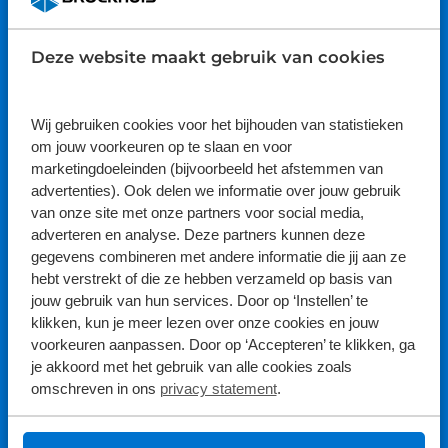
9.1
Deze website maakt gebruik van cookies
Bekijk hier de reviews
4.5
van
Wij gebruiken cookies voor het bijhouden van statistieken
Volg ons
5
om jouw voorkeuren op te slaan en voor
sterren
marketingdoeleinden (bijvoorbeeld het afstemmen van
advertenties). Ook delen we informatie over jouw gebruik
van onze site met onze partners voor social media,
adverteren en analyse. Deze partners kunnen deze
gegevens combineren met andere informatie die jij aan ze
hebt verstrekt of die ze hebben verzameld op basis van
jouw gebruik van hun services. Door op ‘Instellen’ te
klikken, kun je meer lezen over onze cookies en jouw
Aanschaf
voorkeuren aanpassen. Door op ‘Accepteren’ te klikken, ga
je akkoord met het gebruik van alle cookies zoals
Auto's
omschreven in ons
privacy statement
.
Bedrijfswagens
Onderhoud & Service
Campers