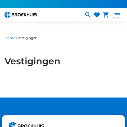
Overslaan
en
naar
Menu
de
inhoud
gaan
Home
Vestigingen
Vestigingen
Gemiddelde klantwaardering