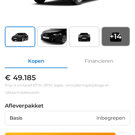
+
14
Kopen
Financieren
€ 49.185
Prijs is inclusief BTW, BPM, leges, verwijderingsbijdrage en
rijklaarmaakkosten.
Afleverpakket
Basis
Inbegrepen