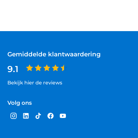
Gemiddelde klantwaardering
9.1
Bekijk hier de reviews
4.5
van
Volg ons
5
sterren