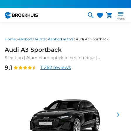
Overslaan
en
naar
Menu
de
inhoud
gaan
Home
Aanbod
Auto's
Aanbod auto's
Audi A3 Sportback
Audi A3 Sportback
S edition | Aluminium optiek in het interieur |
Assistentiepakket Rijden en Parkeren Plus | Audi virtual
9,1
11262 reviews
cockpit