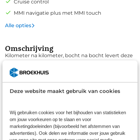
Cruise control
MMI navigatie plus met MMI touch
Alle opties
Omschrijving
Kilometer na kilometer, bocht na bocht levert deze
Audi A3 Sportback de beste rijprestaties. Het S-Line
styling pakket maakt direct duidelijk waar deze
Audi voor staat: onversneden sportiviteit en
Lees de omschrijving
rijdynamiek. We hebben het hier over een nieuwe
Deze website maakt gebruik van cookies
auto, hij is nu direct leverbaar. Met zijn
benzinemotor en automatische transmissie is dit
Afleverpakketten
een prima auto voor nog vele kilometers. In deze
Wij gebruiken cookies voor het bijhouden van statistieken
Audi profiteert u onder andere ook van:
om jouw voorkeuren op te slaan en voor
sportonderstel, warmtewerend glas en zwarte
Basis
marketingdoeleinden (bijvoorbeeld het afstemmen van
hemelbekleding. Zuinig zoeven, dat kan deze auto
advertenties). Ook delen we informatie over jouw gebruik
Inbegrepen
dankzij de aanwezige cruise control. Natuurlijk
van onze site met onze partners voor social media,