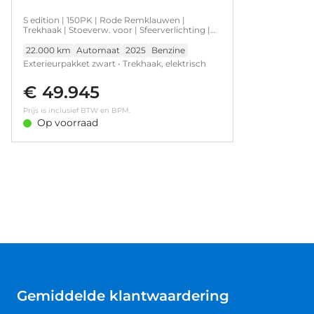
S edition | 150PK | Rode Remklauwen |
Trekhaak | Stoeverw. voor | Sfeerverlichting |
Privacy Glas
22.000 km
Automaat
2025
Benzine
Exterieurpakket zwart • Trekhaak, elektrisch
wegklapbaar • Aluminium optiek in het
€ 49.945
interieur • Sportstoelen voor • Adaptive cruise
control • Audi smartphone interface • Audi
Prijs is inclusief BTW en BPM.
sound system • Audi virtual cockpit plus •
Op voorraad
Privacy glas (donker getinte ramen)
Gemiddelde klantwaardering