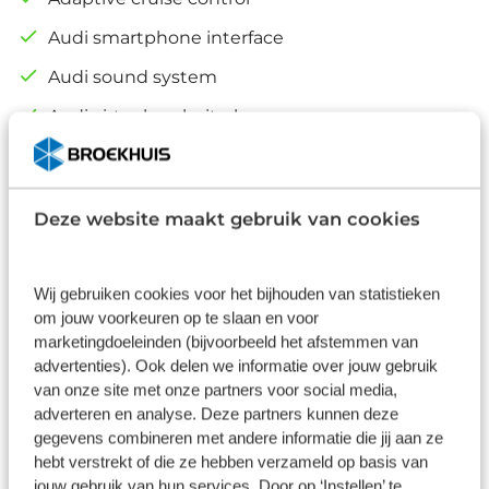
Audi smartphone interface
Audi sound system
Audi virtual cockpit plus
Alle opties
Deze website maakt gebruik van cookies
Afleverpakketten
Wij gebruiken cookies voor het bijhouden van statistieken
Basis
om jouw voorkeuren op te slaan en voor
marketingdoeleinden (bijvoorbeeld het afstemmen van
Inbegrepen
advertenties). Ook delen we informatie over jouw gebruik
van onze site met onze partners voor social media,
Dit pakket is standaard inbegrepen. We vinden het
adverteren en analyse. Deze partners kunnen deze
logisch dat u op kwaliteit kunt rekenen en we laten
gegevens combineren met andere informatie die jij aan ze
u graag weten wat u kunt verwachten.
hebt verstrekt of die ze hebben verzameld op basis van
jouw gebruik van hun services. Door op ‘Instellen’ te
Inhoud
Gekozen