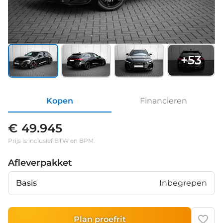
+
53
Kopen
Financieren
€ 49.945
Prijs is inclusief BTW en BPM.
Afleverpakket
Basis
Inbegrepen
Plan proefrit