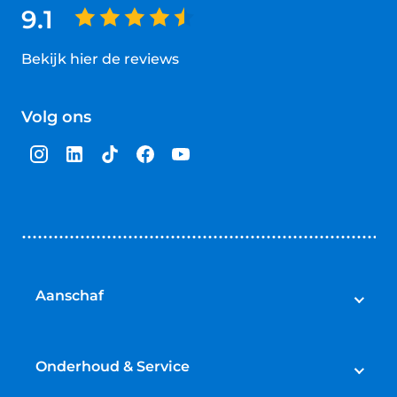
9.1
Bekijk hier de reviews
4.5
van
Volg ons
5
sterren
Aanschaf
Auto's
Bedrijfswagens
Onderhoud & Service
Campers