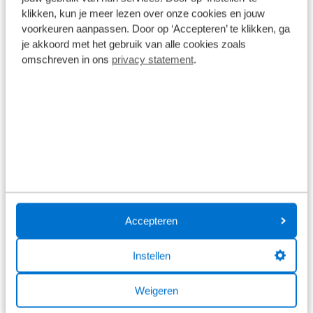
klikken, kun je meer lezen over onze cookies en jouw
voorkeuren aanpassen. Door op ‘Accepteren’ te klikken, ga
je akkoord met het gebruik van alle cookies zoals
omschreven in ons
privacy statement
.
Wat klanten over ons zeggen
9,2
100 reviews
87 reviews
5
6 reviews
4
Accepteren
2 reviews
3
Instellen
1 review
2
Weigeren
4 reviews
1