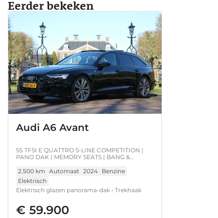
Eerder bekeken
Audi A6 Avant
55 TFSI E QUATTRO S-LINE COMPETITION |
PANO DAK | MEMORY SEATS | BANG &
OLUFSEN | ADAPTIVE CRUISE | DEALER OH! |
EL. TREKHAAK | LED MATRIX | BOMVOL!! | 20''
2.500 km
Automaat
2024
Benzine
LMV | EL. ACHTERKLEP | PERFECTE STAAT!
Elektrisch
Elektrisch glazen panorama-dak • Trekhaak
uitklapbaar • Bang & Olufsen • Cruise control
€ 59.900
adaptief met stop&go • Elektrisch verstelb.
bestuurdersstoel met geheugen • 100%