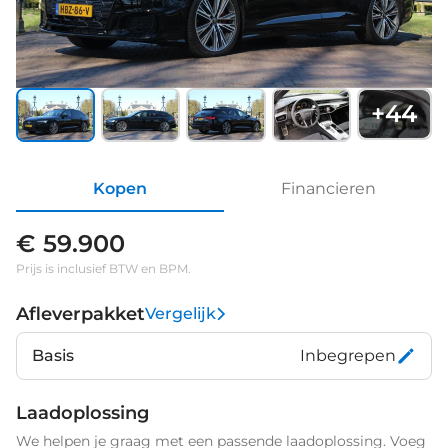
+
44
Kopen
Financieren
€ 59.900
Prijs is inclusief BTW en BPM.
Afleverpakket
Vergelijk
Basis
Inbegrepen
Laadoplossing
We helpen je graag met een passende laadoplossing. Voeg