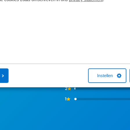
ns zeggen
5
4
Instellen
3
2
1