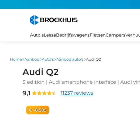
Overslaan
en
naar
de
inhoud
Auto's
Lease
Bedrijfswagens
Fietsen
Campers
Verhu
gaan
Home
Aanbod
Auto's
Aanbod auto's
Audi Q2
Audi Q2
S edition | Audi smartphone interface | Audi virt
speedlimiter)
9,1
11237 reviews
€ -8.585