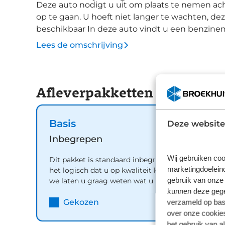
Deze auto nodigt u uit om plaats te nemen ach
op te gaan. U hoeft niet langer te wachten, dez
beschikbaar In deze auto vindt u een benzine
is de auto voorzien van: sportonderstel, warm
Lees de omschrijving
hoogte verstelbare passagiersstoel en in del
achteruitrijcamera en het display met hoge re
ontgaat van wat er achter de auto gebeurt. Na
Afleverpakketten
navigatiesysteem kunt u muziek via het audios
Comfortairconditioning regelt volautomatisch
temperatuur en het systeem doet de rest. De 
Basis
Deze website
zichzelf automatisch in en uit en houden de voo
boord, om met een constant tempo ontspannen 
Inbegrepen
centrale portiervergrendeling, bestuurders in
Wij gebruiken coo
Dit pakket is standaard inbegrepen. We vinden
hoogte en diepte verstelbaar stuur zijn aan boo
marketingdoeleind
het logisch dat u op kwaliteit kunt rekenen en
technologieën aanwezig die voor u het verkee
gebruik van onze 
we laten u graag weten wat u kunt verwachten.
desnoods ook kunnen remmen of bijsturen. La
kunnen deze gegev
rijbaan wisselt. Wordt dit uw nieuwe auto? W
Inhoud
verzameld op basi
Gekozen
zien, en dan leggen we u ook uit welke finan
over onze cookies
het gebruik van a