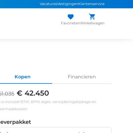
Vacatures
Vestigingen
Klantenservice
Favorieten
Winkelwagen
Kopen
Financieren
€ 42.450
51.035
s is inclusief BTW, BPM, leges, verwijderingsbijdrage en
klaarmaakkosten.
leverpakket