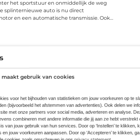
ter het sportstuur en onmiddellijk de weg
e splinternieuwe auto is nu direct
motor en een automatische transmissie. Ook
tewerend glas, zwarte hemelbekleding, in
en neerklapbare achterbank. De hoogwaardige
solutie zorgen dat helemaal niets u meer
ast de routeinformatie van het MMI
ysteem ook online beluisteren via bluetooth.
 de temperatuur. U kiest de gewenste
automatische ruitenwissers schakelen
 maakt gebruik van cookies
rruit schoon. Er is ook cruise control aan
en zuinig te rijden. Ook DAB+ radio,
formatiesysteem met kleurendisplay en in
kies voor het bijhouden van statistieken om jouw voorkeuren op te s
rd. In deze auto zijn verschillende
en (bijvoorbeeld het afstemmen van advertenties). Ook delen we inf
r en de omgeving in de gaten houden en die
site met onze partners voor social media, adverteren en analyse. De
ne assist waarschuwt als u onbedoeld van
ens combineren met andere informatie die jij aan ze hebt verstrekt 
e verwelkomen u graag om u deze Q2 te laten
s van jouw gebruik van hun services. Door op ‘Instellen’ te klikken, 
cieringsvormen we erbij kunnen aanbieden.
 en jouw voorkeuren aanpassen. Door op ‘Accepteren’ te klikken, ga
lle cookies zoals omschreven in ons
privacy statement
.