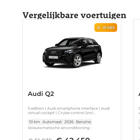
Vergelijkbare voertuigen
€ -8.585
Audi Q2
S edition | Audi smartphone interface | Audi
virtual cockpit | Cruise control (incl.
speedlimiter)
10 km
Automaat
2026
Benzine
Volautomatische airconditioning •
Warmtewerend glas • Hemelbekleding in
zwart • Optiekpakket zwart • Sportstoelen vóór