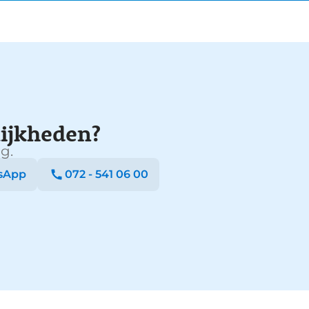
ijkheden?
g.
sApp
072 - 541 06 00