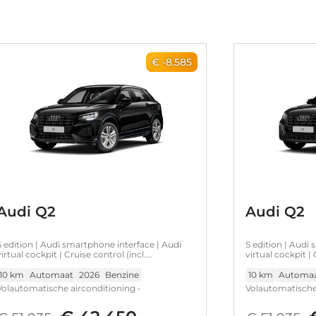
€ -8.585
Audi Q2
Audi Q2
S edition | Audi smartphone interface | Audi
S edition | Audi
virtual cockpit | Cruise control (incl.
virtual cockpit | 
speedlimiter)
speedlimiter)
10 km
Automaat
2026
Benzine
10 km
Automa
Volautomatische airconditioning •
Volautomatische 
Warmtewerend glas • Hemelbekleding in
Warmtewerend gl
zwart • Optiekpakket zwart • Sportstoelen vóór
zwart • Optiekpa