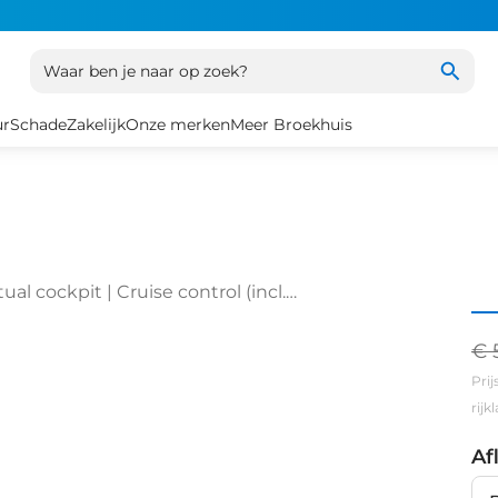
Waar ben je naar op zoek?
ur
Schade
Zakelijk
Onze merken
Meer Broekhuis
ual cockpit | Cruise control (incl.
€ 
Prij
rij
Af