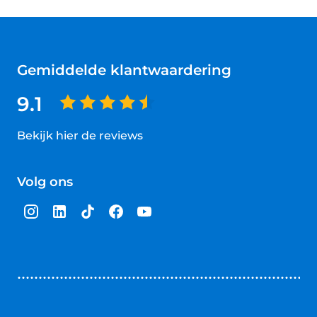
Gemiddelde klantwaardering
9.1
Bekijk hier de reviews
4.5
van
Volg ons
5
sterren