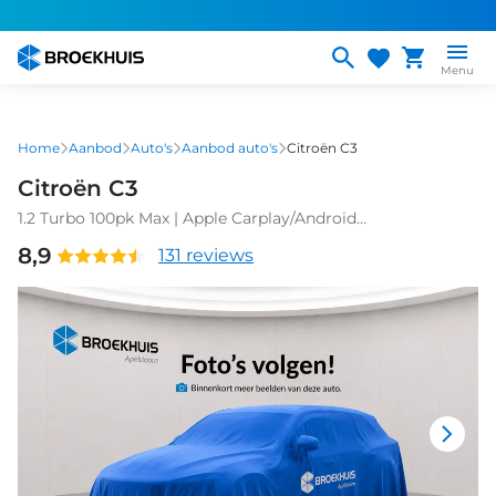
Overslaan
en
naar
Menu
de
inhoud
gaan
Home
Aanbod
Auto's
Aanbod auto's
Citroën C3
Citroën C3
1.2 Turbo 100pk Max | Apple Carplay/Android
Auto|telefoonintegratie premium
8,9
131 reviews