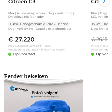
Citroën C3
Citroën
Max | Achteruitrijcamera | Dagrijverlichting |
Plus | Dagrij
Draadloze telefoonlader
LED verlichti
60/40
10 km
Handgeschakeld
2026
Benzine
15 km
Handg
Dagrijverlichting • Draadloze telefoonlader •
Dagrijverlich
Neerklapbare achterbank 60/40 • Verwarmd
60/40 • Kopla
stuurwiel • Achteruitrijcamera • Extra getinte
€ 27.220
Parkeersenso
€ 26.150
achterste zijruiten en achterruit • Koplampen
Prijs is inclusief BTW, BPM, leges,
Prijs is inclusie
met ECO LED verlichting • Parkeersensoren
verwijderingsbijdrage en rijklaarmaakkosten.
verwijderingsbij
achter
Op voorraad
Op voorr
Eerder bekeken