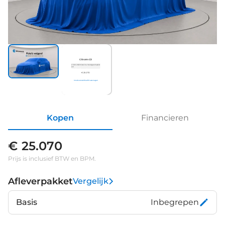
Citroën C3
2.500
2025
Benzine
Handgeschakeld
km
€ 25.070
Inruilvoorstel
Proefrit aanvragen
Kopen
Financieren
€ 25.070
Prijs is inclusief BTW en BPM.
Afleverpakket
Vergelijk
Basis
Inbegrepen