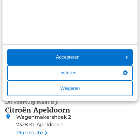
rijstrook in de gaten en het Lane-keeping systeem
corrigeert bij afwijkingen. Ook helpen het hill hold
Bekijk alle reviews
functie, vermoeidheidsherkenning, autonoom
remsysteem en bandenspanningcontrolesysteem,
uw rit tot een veilige rit te maken. U bent van harte
welkom om deze auto te komen bekijken, neemt u
snel contact met ons op? .
Accepteren
Instellen
Weigeren
Dit voertuig staat bij:
Citroën Apeldoorn
Wagenmakershoek 2
7328 KL Apeldoorn
Plan route