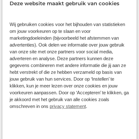
bedient u diverse functies ook op afstand en krijgt
Deze website maakt gebruik van cookies
Inhoud
Gekozen
Kie
u informatie over de status van uw auto. De snelste
of zuinigste weg? Het full map navigatiesysteem
Wij gebruiken cookies voor het bijhouden van statistieken
aan boord wijst de juiste weg! Ook is de auto
om jouw voorkeuren op te slaan en voor
voorzien van electronic climate control. En deze
marketingdoeleinden (bijvoorbeeld het afstemmen van
auto heeft ook draadloos opladen, DAB ontvangst,
advertenties). Ook delen we informatie over jouw gebruik
regensensor, cruise control, automatisch
Wat klanten over ons zeggen
van onze site met onze partners voor social media,
dimmende binnenspiegel en centrale
adverteren en analyse. Deze partners kunnen deze
deurvergrendeling met afstandsbediening als
8,9
gegevens combineren met andere informatie die jij aan ze
standaard uitrusting. Aan boord van deze Citroën
hebt verstrekt of die ze hebben verzameld op basis van
131 reviews
houden verschillende geavanceerde systemen
jouw gebruik van hun services. Door op ‘Instellen’ te
voor u de weg in de gaten. Ze waarschuwen u voor
klikken, kun je meer lezen over onze cookies en jouw
noodsituaties en kunnen in een aantal gevallen ook
voorkeuren aanpassen. Door op ‘Accepteren’ te klikken, ga
93 reviews
5
zelf ingrijpen. Belangrijke ritfuncties permanent in
je akkoord met het gebruik van alle cookies zoals
25 reviews
4
omschreven in ons
privacy statement
.
uw zichtveld: dat is het voordeel van de head-up
display. In het instrumentarium kunt u bovendien
8 reviews
3
de verkeersborden zien die u onderweg
0 reviews
2
tegenkomt. Zo helpt deze Citroën u om veiliger te
rijden. Een camera houdt de juiste koers binnen de
5 reviews
1