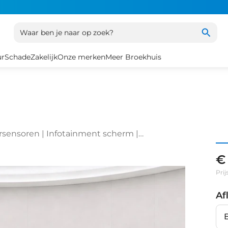
Waar ben je naar op zoek?
ur
Schade
Zakelijk
Onze merken
Meer Broekhuis
ersensoren | Infotainment scherm |
 verstelbaar | Cruise control
€
Prij
Af