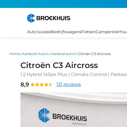
Overslaan
en
naar
de
inhoud
Auto's
Lease
Bedrijfswagens
Fietsen
Campers
Verhu
gaan
Home
Aanbod
Auto's
Aanbod auto's
Citroën C3 Aircross
Citroën C3 Aircross
1.2 Hybrid 145pk Plus | Climate Control | Parke
Achteruitrijcamera | Bestuurdersstoel in hoogte
8,9
131 reviews