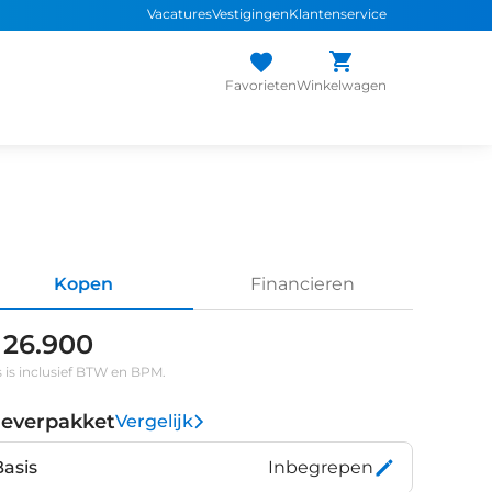
Vacatures
Vestigingen
Klantenservice
Favorieten
Winkelwagen
Kopen
Financieren
 26.900
s is inclusief BTW en BPM.
leverpakket
Vergelijk
Basis
Inbegrepen