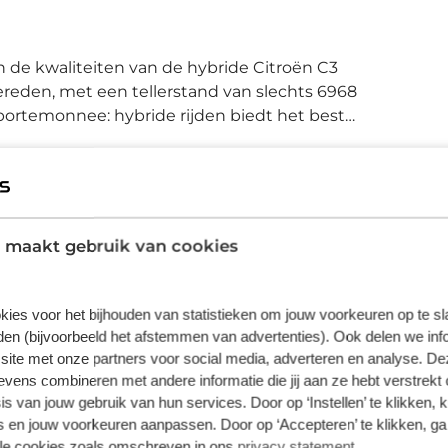
 de kwaliteiten van de hybride Citroën C3
gereden, met een tellerstand van slechts 6968
 portemonnee: hybride rijden biedt het beste
oelen van deze auto. Tot de uitrusting
 en in delen neerklapbare achterbank.
makkelijker dan ooit met behulp van de
etten of iemand uit uw contactenlijst bellen.
l met uw stem. Zo'n lekkere jonge auto heeft
 maakt gebruik van cookies
. Met een speciale app maakt u overal
iveren en controleren. Electronic climate
Plus
. U kiest de gewenste temperatuur en het
kies voor het bijhouden van statistieken om jouw voorkeuren op te s
ft u keuze uit talloze digitale radiozenders
€ 995,00
en (bijvoorbeeld het afstemmen van advertenties). Ook delen we inf
k in deze auto kunt vinden zijn regensensor,
site met onze partners voor social media, adverteren en analyse. De
Wilt u meer zekerheid door langere garantie en
 afstandsbediening en verstelbaar stuur. In
ens combineren met andere informatie die jij aan ze hebt verstrekt 
meer uitgebreide voertuig check dan maakt u
s van jouw gebruik van hun services. Door op ‘Instellen’ te klikken, 
nwezig die voor u het verkeer en de
met dit pakket de juiste keuze. Bovendien kunt u
 en jouw voorkeuren aanpassen. Door op ‘Accepteren’ te klikken, ga
 ook kunnen remmen of bijsturen. Rijden
hierdoor gebruik maken van mobiliteitsgarantie.
lle cookies zoals omschreven in ons
privacy statement
.