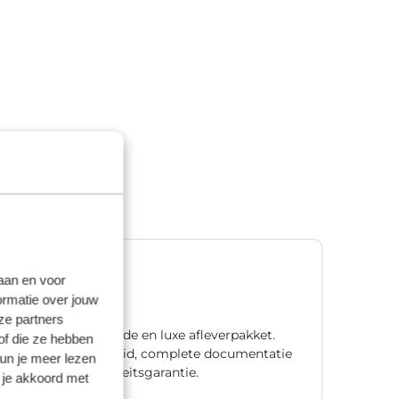
Premium
laan en voor
€ 1.195,00
ormatie over jouw
ze partners
Ons meest uitgebreide en luxe afleverpakket.
of die ze hebben
Met één jaar zekerheid, complete documentatie
kun je meer lezen
en natuurlijk mobiliteitsgarantie.
 je akkoord met