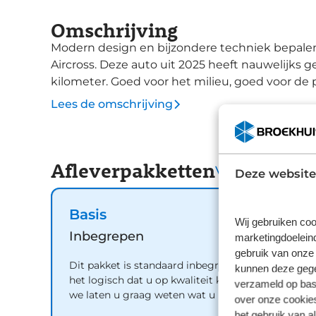
Omschrijving
Modern design en bijzondere techniek bepalen
Aircross. Deze auto uit 2025 heeft nauwelijks 
kilometer. Goed voor het milieu, goed voor de
van beide! Lekker zitten doet u in de comfortst
Lees de omschrijving
behoren ook LED koplampen, extra getint glas
Comfortabel en veilig achteruitrijden gaat ge
achteruitrijcamera. De radio harder of zachter z
Afleverpakketten
Dankzij de spraakbediening doet u dit allemaa
Vergelijk
Deze website
natuurlijk leuke extra's, zoals remote services
verbinding met de auto. Zo kunt u functies act
Basis
control regelt volautomatisch de temperatuur
Wij gebruiken coo
systeem doet de rest. Met de DAB-ontvanger hee
Inbegrepen
marketingdoeleind
met de allerhoogste geluidskwaliteit. Wat u oo
gebruik van onze 
Dit pakket is standaard inbegrepen. We vinden
cruise control, centrale deurvergrendeling met
kunnen deze gegev
het logisch dat u op kwaliteit kunt rekenen en
verzameld op basi
deze auto zijn verschillende technologieën aa
we laten u graag weten wat u kunt verwachten.
over onze cookies
omgeving in de gaten houden en die desnoods
het gebruik van a