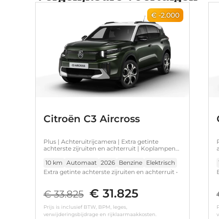
€ -2.000
Citroën C3 Aircross
Plus | Achteruitrijcamera | Extra getinte
achterste zijruiten en achterruit | Koplampen
met ECO LED verlichting
10 km
Automaat
2026
Benzine
Elektrisch
Extra getinte achterste zijruiten en achterruit •
Achteruitrijcamera • Koplampen met ECO LED
verlichting • Parkeersensoren achter
€ 31.825
€ 33.825
Prijs is inclusief BTW, BPM, leges,
P
verwijderingsbijdrage en rijklaarmaakkosten.
v