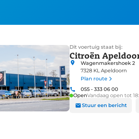
Dit voertuig staat bij:
Citroën Apeldoo
Wagenmakershoek 2
7328 KL Apeldoorn
Plan route
055 - 333 06 00
Open
Vandaag open tot 18
Stuur een bericht