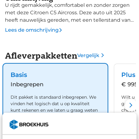
U rijdt gemakkelijk, comfortabel en zonder zorgen
met deze Citroen C5 Aircross. Deze auto uit 2025
heeft nauwelijks gereden, met een tellerstand van
slechts 5962 kilometer. Onder de motorkap een
Lees de omschrijving
elektromotor en een verbrandingsmotor. Veel
duurzame kilometers dus! Koude start? Niet met
de verwarmbare voorstoelen! En allebei ook nog
Afleverpakketten
Vergelijk
eens voorzien van massagefunctie tegen stramme
rug en schouders. Zitten in weldadige
comfortstoelen : uw rug zal u dankbaar zijn. Aan een
Basis
Plus
fijn opwarmertje in de kille dagen is gedacht, in de
Inbegrepen
€ 995
vorm van een verwarmd stuurwiel. De
geavanceerde matrix LED-verlichting in de
Dit pakket is standaard inbegrepen. We
Wilt u 
koplampen levert maximaal helder zicht en past
vinden het logisch dat u op kwaliteit
garanti
zich subtiel aan zodra er een tegenligger komt.
kunt rekenen en we laten u graag weten
check d
Zonder lichtkwaliteitsverlies! In deze auto profiteert
wat u kunt verwachten.
juiste k
gebruik
u onder andere ook van: extra getint glas, in delen
neerklapbare achterbank en LED-achterlichten.
Inhoud
Gekozen
Kie