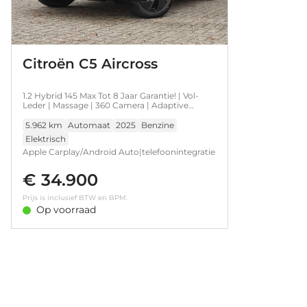
Citroën C5 Aircross
1.2 Hybrid 145 Max Tot 8 Jaar Garantie! | Vol-
Leder | Massage | 360 Camera | Adaptive
Cruise | Elektr. Achterklep | LED-Matrix |
Navigatie | Sfeerverlichting | !!
5.962 km
Automaat
2025
Benzine
Elektrisch
Apple Carplay/Android Auto|telefoonintegratie
premium
€ 34.900
Prijs is inclusief BTW en BPM.
Op voorraad