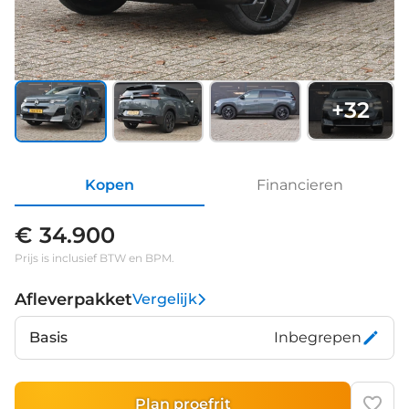
+
32
Kopen
Financieren
€ 34.900
Prijs is inclusief BTW en BPM.
Afleverpakket
Vergelijk
Basis
Inbegrepen
Plan proefrit