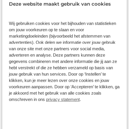
Dankzij het digitale dashboard in deze auto kan u
Deze website maakt gebruik van cookies
de interface van uw cockpit personaliseren. De
functie van de 360 graden camera in deze auto is
om u een totaaloverzicht van de omgeving te
Wij gebruiken cookies voor het bijhouden van statistieken
geven, ongeacht hoe smal de straat of parkeerplek
om jouw voorkeuren op te slaan en voor
is. Met adaptive cruise control houdt deze auto
Wat klanten over ons zeggen
marketingdoeleinden (bijvoorbeeld het afstemmen van
automatisch afstand tot uw voorligger. De speciale
advertenties). Ook delen we informatie over jouw gebruik
app verbindt met Connected Services, die de
van onze site met onze partners voor social media,
9,0
adverteren en analyse. Deze partners kunnen deze
status van vitale functies bijhoudt en waarschuwt
100 reviews
gegevens combineren met andere informatie die jij aan ze
als u bijvoorbeeld moet tanken, de
hebt verstrekt of die ze hebben verzameld op basis van
bandenspanning moet controleren of olie moet
jouw gebruik van hun services. Door op ‘Instellen’ te
bijvullen. Een goede veiligheidsvoorziening is de
75 reviews
5
klikken, kun je meer lezen over onze cookies en jouw
stuurbediening voor belangrijke functies. De auto is
voorkeuren aanpassen. Door op ‘Accepteren’ te klikken, ga
14 reviews
4
natuurlijk voorzien van een full map
je akkoord met het gebruik van alle cookies zoals
navigatiesysteem en het audiosysteem biedt
11 reviews
3
omschreven in ons
privacy statement
.
glasheldere geluidskwaliteit dankzij DAB-
0 reviews
2
ontvangst. Wat u ook in deze auto kunt vinden zijn
electronic climate control, draadloos opladen,
0 reviews
1
regensensor, keyless entry, automatisch