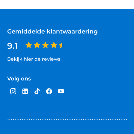
Gemiddelde klantwaardering
9.1
Bekijk hier de reviews
4.5
van
Volg ons
5
sterren