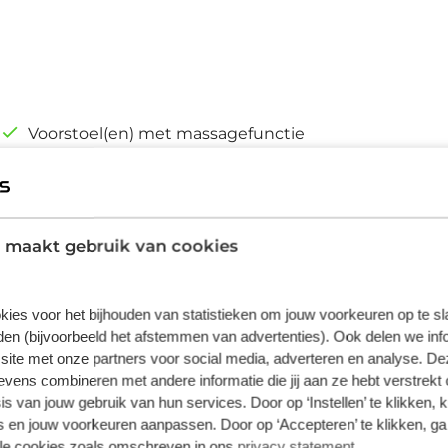
Voorstoel(en) met massagefunctie
7,4 kW lader
Cruise control adaptief met Stop&Go en
stuurhulp
 maakt gebruik van cookies
Electronic climate controle
kies voor het bijhouden van statistieken om jouw voorkeuren op te s
en (bijvoorbeeld het afstemmen van advertenties). Ook delen we inf
site met onze partners voor social media, adverteren en analyse. De
ens combineren met andere informatie die jij aan ze hebt verstrekt 
s van jouw gebruik van hun services. Door op ‘Instellen’ te klikken, 
n hybridetechniek. Maar het is bovendien ook
 en jouw voorkeuren aanpassen. Door op ‘Accepteren’ te klikken, ga
lle cookies zoals omschreven in ons
privacy statement
.
ort. Hoewel de auto uit 2025 komt, heeft hij