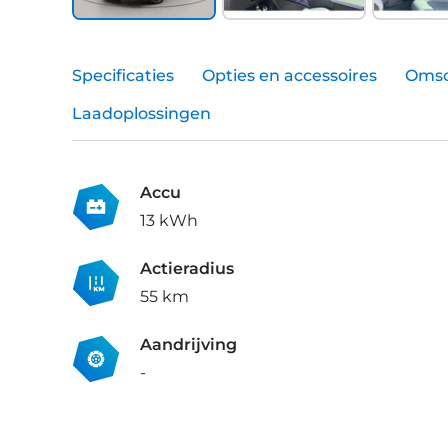
Specificaties
Opties en accessoires
Omsc
Laadoplossingen
Accu
13 kWh
Actieradius
55 km
Aandrijving
-