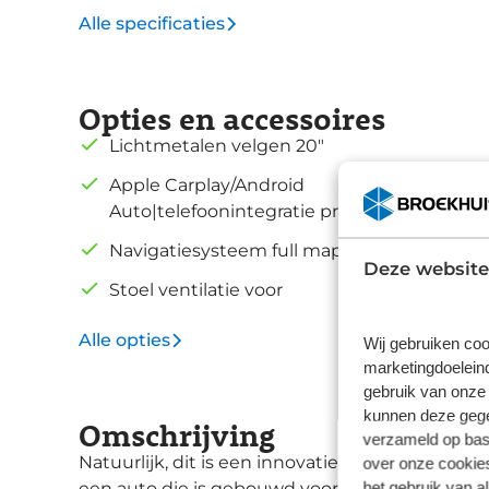
Alle specificaties
Opties en accessoires
Lichtmetalen velgen 20"
Apple Carplay/Android
Auto|telefoonintegratie premium
Navigatiesysteem full map
Deze website
Stoel ventilatie voor
Alle opties
Wij gebruiken coo
marketingdoeleind
gebruik van onze 
kunnen deze gegev
Omschrijving
verzameld op basi
Natuurlijk, dit is een innovatieve auto met zij
over onze cookies
het gebruik van a
een auto die is gebouwd voor jarenlang rijcomf