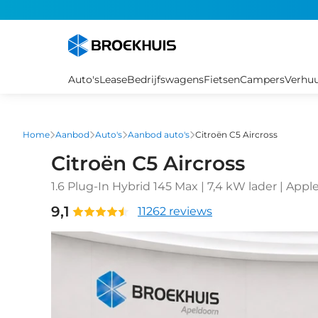
Overslaan
en
naar
de
inhoud
Auto's
Lease
Bedrijfswagens
Fietsen
Campers
Verhu
gaan
Home
Aanbod
Auto's
Aanbod auto's
Citroën C5 Aircross
Citroën C5 Aircross
1.6 Plug-In Hybrid 145 Max | 7,4 kW lader | App
premium | Cruise control adaptief met Stop&G
9,1
11262 reviews