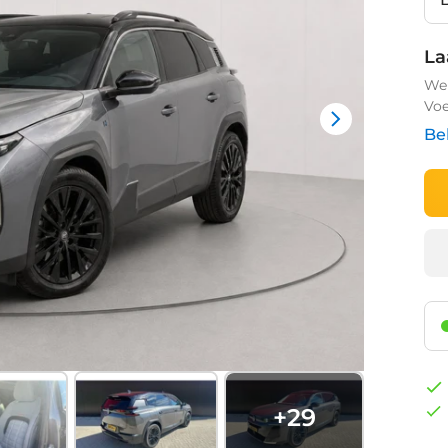
La
We 
Voe
Be
+
29