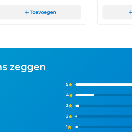
Toevoegen
ns zeggen
5
4
3
2
1