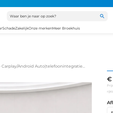
Waar ben je naar op zoek?
ur
Schade
Zakelijk
Onze merken
Meer Broekhuis
le Carplay/Android Auto|telefoonintegratie
o en stuurhulp
€
Prij
rij
Af