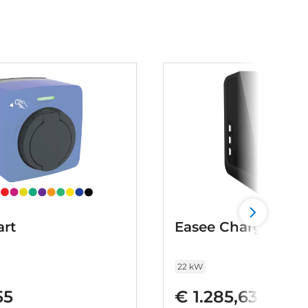
rt
Easee Charge Max
22 kW
55
€ 1.285,63