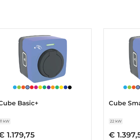
xtra: ogen op de weg en toch alle belangrijke
orddetectie herkent verschillende soorten
rd. Het Lane-keeping systeem zorgt voor een
ook. Afdwalen is uitgesloten. Met
lision warning system, hill hold functie,
teem en bandenspanningcontrolesysteem,
nteresse gewekt? Deze C5 Aircross staat nu
 te komen bekijken. Dan vertellen we u ook
 kunnen aanbieden. Belt u ons vandaag nog?
Cube Basic+
Cube Sma
11 kW
22 kW
€ 1.179,75
€ 1.397,