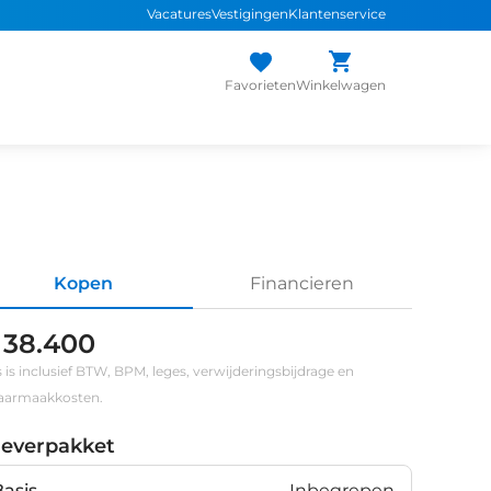
Vacatures
Vestigingen
Klantenservice
Favorieten
Winkelwagen
Kopen
Financieren
 38.400
s is inclusief BTW, BPM, leges, verwijderingsbijdrage en
klaarmaakkosten.
leverpakket
Basis
Inbegrepen