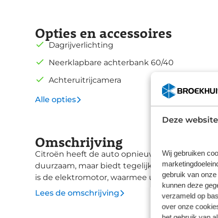
Opties en accessoires
Dagrijverlichting
Neerklapbare achterbank 60/40
Achteruitrijcamera
Alle opties
Deze website
Omschrijving
Wij gebruiken coo
Citroën heeft de auto opnieuw uitgevonden. De 
marketingdoeleind
duurzaam, maar biedt tegelijk veel rijcomfort e
gebruik van onze 
is de elektromotor, waarmee u niet alleen stil 
kunnen deze gegev
gaat hier om een nieuwe auto, die uit voorraad 
Lees de omschrijving
verzameld op basi
Citroën behoren ook in delen neerklapbare ach
over onze cookies
nekkramp of spiegelwerk meer bij het achteruitr
het gebruik van a