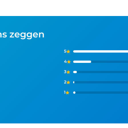
ns zeggen
5
4
3
2
1