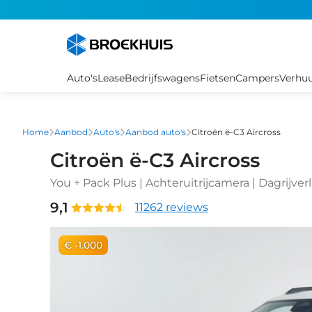
Overslaan
en
naar
de
inhoud
Auto's
Lease
Bedrijfswagens
Fietsen
Campers
Verhu
gaan
Home
Aanbod
Auto's
Aanbod auto's
Citroën ë-C3 Aircross
Citroën ë-C3 Aircross
You + Pack Plus | Achteruitrijcamera | Dagrij
verlichting
9,1
11262 reviews
€ -1.000