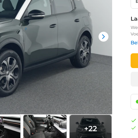
La
We 
Voe
Be
+
22