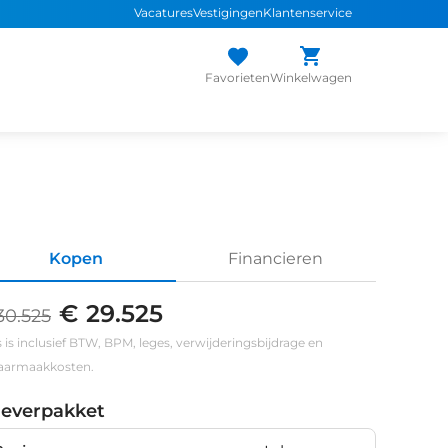
Vacatures
Vestigingen
Klantenservice
Favorieten
Winkelwagen
Kopen
Financieren
€ 29.525
30.525
s is inclusief BTW, BPM, leges, verwijderingsbijdrage en
klaarmaakkosten.
leverpakket