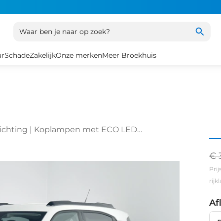
Waar ben je naar op zoek?
ur
Schade
Zakelijk
Onze merken
Meer Broekhuis
verlichting | Koplampen met ECO LED
€ 
Prij
rij
Af