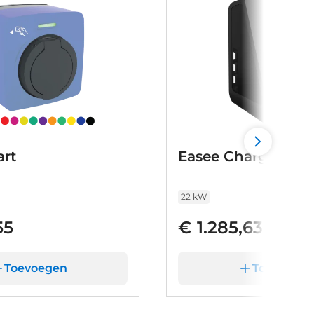
rt
Easee Charge Max
22 kW
55
€ 1.285,63
Toevoegen
Toevoege