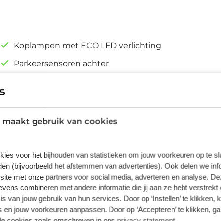
Koplampen met ECO LED verlichting
Parkeersensoren achter
 maakt gebruik van cookies
kies voor het bijhouden van statistieken om jouw voorkeuren op te s
volledig elektrische Citroën ë-C3 Aircross is
en (bijvoorbeeld het afstemmen van advertenties). Ook delen we inf
n geweldige prestaties. Fiscaal aantrekkelijk
site met onze partners voor social media, adverteren en analyse. De
maar ook uitermate pittig kunt rijden. Het
ens combineren met andere informatie die jij aan ze hebt verstrekt 
leverbaar is. Tot de uitrusting van deze
s van jouw gebruik van hun services. Door op ‘Instellen’ te klikken, 
terbank en dagrijverlichting. Geen
 en jouw voorkeuren aanpassen. Door op ‘Accepteren’ te klikken, ga
ijden: de achteruitrijcamera kijkt en ziet
lle cookies zoals omschreven in ons
privacy statement
.