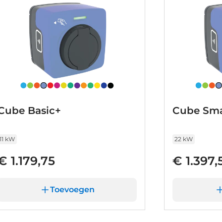
Cube Basic+
Cube Sma
11 kW
22 kW
€ 1.179,75
€ 1.397,
Toevoegen