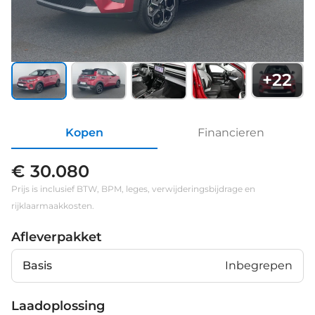
+
22
Kopen
Financieren
€ 30.080
Prijs is inclusief BTW, BPM, leges, verwijderingsbijdrage en
rijklaarmaakkosten.
Afleverpakket
Basis
Inbegrepen
Laadoplossing