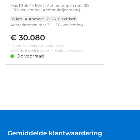
Max 113pk 44 kWh | Achterlampen met 3D
LED-verlichting | Achteruitrijcamera |
Boordlader 11kW - 3 fasen
15 km
Automaat
2026
Elektrisch
Achterlampen met 3D LED-verlichting •
Dagrijverlichting • Draadloze telefoonlader •
€ 30.080
Neerklapbare achterbank 60/40 • Verwarmd
stuurwiel • Achteruitrijcamera • Boordlader
Prijs is inclusief BTW, BPM, leges,
11kW - 3 fasen • Koplampen met ECO LED
verwijderingsbijdrage en rijklaarmaakkosten.
verlichting • Parkeersensoren achter •
Op voorraad
Verwarmbare voorstoelen
Gemiddelde klantwaardering