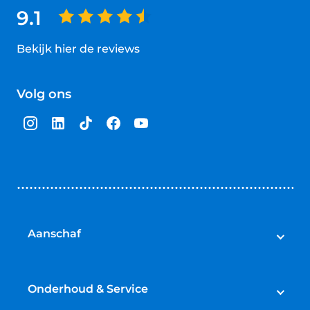
9.1
Bekijk hier de reviews
4.5
van
Volg ons
5
sterren
Aanschaf
Auto's
Bedrijfswagens
Onderhoud & Service