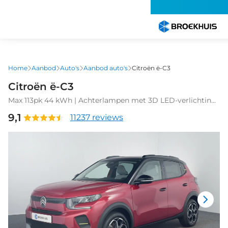
Overslaan
en
naar
de
inhoud
gaan
Home
Aanbod
Auto's
Aanbod auto's
Citroën ë-C3
Citroën ë-C3
Max 113pk 44 kWh | Achterlampen met 3D LED-verlichting
| Achteruitrijcamera | Boordlader 11kW - 3 fasen
9,1
11237 reviews