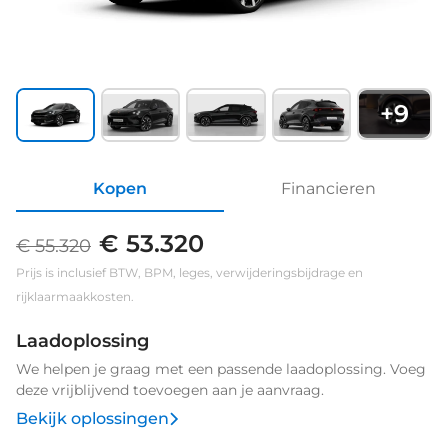
+
9
Kopen
Financieren
€ 53.320
€ 55.320
Prijs is inclusief BTW, BPM, leges, verwijderingsbijdrage en
rijklaarmaakkosten.
Laadoplossing
We helpen je graag met een passende laadoplossing. Voeg
deze vrijblijvend toevoegen aan je aanvraag.
Bekijk oplossingen