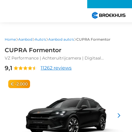
Overslaan
en
naar
de
inhoud
gaan
Home
Aanbod
Auto's
Aanbod auto's
CUPRA Formentor
CUPRA Formentor
VZ Performance | Achteruitrijcamera | Digitaal
instrumentenpaneel (Virtual Cockpit) | Draadloze Apple
9,1
11262 reviews
CarPlay™, Android Auto™
€ -2.000