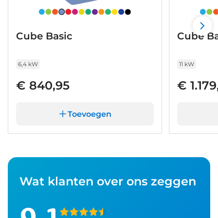
Cube Basic
Cube Ba
6,4 kW
11 kW
€ 840,95
€ 1.179
Toevoegen
Wat klanten over ons zeggen
9,1