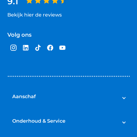
9.1
Bekijk hier de reviews
4.5
van
Volg ons
5
sterren
Aanschaf
Auto's
Bedrijfswagens
Onderhoud & Service
Campers
Werkplaatsafspraak maken