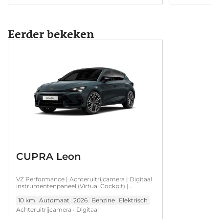
Eerder bekeken
CUPRA Leon
VZ Performance | Achteruitrijcamera | Digitaal
instrumentenpaneel (Virtual Cockpit) |
Draadloze Apple CarPlay™, Android Auto™
10 km
Automaat
2026
Benzine
Elektrisch
Achteruitrijcamera • Digitaal
instrumentenpaneel (Virtual Cockpit) •