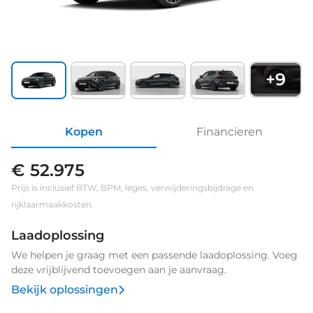
+
9
Kopen
Financieren
€ 52.975
Prijs is inclusief BTW, BPM, leges, verwijderingsbijdrage en
rijklaarmaakkosten.
Laadoplossing
We helpen je graag met een passende laadoplossing. Voeg
deze vrijblijvend toevoegen aan je aanvraag.
Bekijk oplossingen