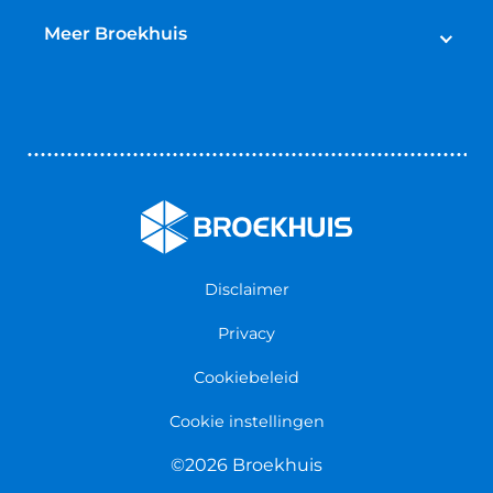
Broekhuis Jaarbeurt
Schadeherstel
Meer Broekhuis
Reparatie & Onderdelen
Autoverhuur
Contact opnemen
Bedrijfswageninrichting
Vestigingen
Zakelijk
Nieuws & Blogs
Verzekeringen
Werken bij Broekhuis
Algemene voorwaarden
Persmap
Disclaimer
Privacy
Cookiebeleid
Cookie instellingen
©2026 Broekhuis