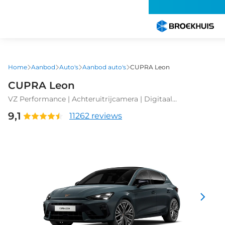
Overslaan
en
naar
de
inhoud
gaan
Home
Aanbod
Auto's
Aanbod auto's
CUPRA Leon
CUPRA Leon
VZ Performance | Achteruitrijcamera | Digitaal
instrumentenpaneel (Virtual Cockpit) | Draadloze Apple
9,1
11262 reviews
CarPlay™, Android Auto™