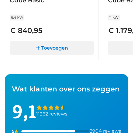
Cube Basic
Cube Ba
6,4 kW
11 kW
€ 840,95
€ 1.179
Toevoegen
Wat klanten over ons zeggen
9,1
11262 reviews
8904 reviews
5